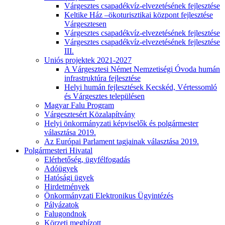
Várgesztes csapadékvíz-elvezetésének fejlesztése
Keltike Ház –ökoturisztikai központ fejlesztése
Várgesztesen
Várgesztes csapadékvíz-elvezetésének fejlesztése
Várgesztes csapadékvíz-elvezetésének fejlesztése
III.
Uniós projektek 2021-2027
A Várgesztesi Német Nemzetiségi Óvoda humán
infrastruktúra fejlesztése
Helyi humán fejlesztések Kecskéd, Vértessomló
és Várgesztes településen
Magyar Falu Program
Várgesztesért Közalapítvány
Helyi önkormányzati képviselők és polgármester
választása 2019.
Az Európai Parlament tagjainak választása 2019.
Polgármesteri Hivatal
Elérhetőség, ügyfélfogadás
Adóügyek
Hatósági ügyek
Hirdetmények
Önkormányzati Elektronikus Ügyintézés
Pályázatok
Falugondnok
Körzeti megbízott