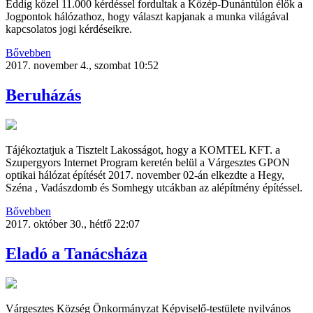
Eddig közel 11.000 kérdéssel fordultak a Közép-Dunántúlon élők a
Jogpontok hálózathoz, hogy választ kapjanak a munka világával
kapcsolatos jogi kérdéseikre.
Bővebben
2017. november 4., szombat 10:52
Beruházás
Tájékoztatjuk a Tisztelt Lakosságot, hogy a KOMTEL KFT. a
Szupergyors Internet Program keretén belül a Várgesztes GPON
optikai hálózat építését 2017. november 02-án elkezdte a Hegy,
Széna , Vadászdomb és Somhegy utcákban az alépítmény építéssel.
Bővebben
2017. október 30., hétfő 22:07
Eladó a Tanácsháza
Várgesztes Község Önkormányzat Képviselő-testülete nyilvános