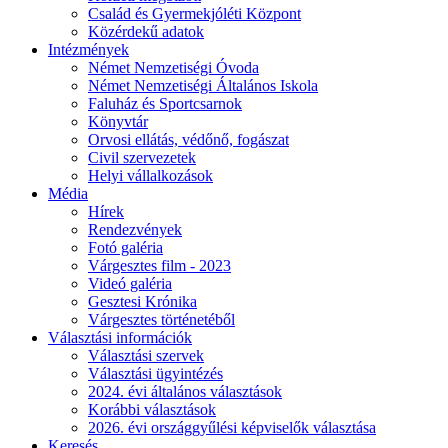
Család és Gyermekjóléti Központ
Közérdekű adatok
Intézmények
Német Nemzetiségi Óvoda
Német Nemzetiségi Általános Iskola
Faluház és Sportcsarnok
Könyvtár
Orvosi ellátás, védőnő, fogászat
Civil szervezetek
Helyi vállalkozások
Média
Hírek
Rendezvények
Fotó galéria
Várgesztes film - 2023
Videó galéria
Gesztesi Krónika
Várgesztes történetéből
Választási információk
Választási szervek
Választási ügyintézés
2024. évi általános választások
Korábbi választások
2026. évi országgyűlési képviselők választása
Keresés