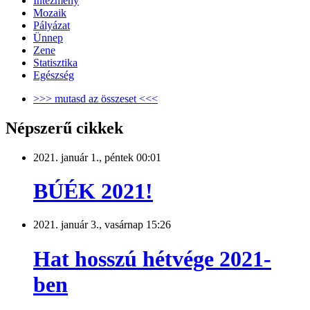
Intézmény
Mozaik
Pályázat
Ünnep
Zene
Statisztika
Egészség
>>> mutasd az összeset <<<
Népszerű cikkek
2021. január 1., péntek 00:01
BÚÉK 2021!
2021. január 3., vasárnap 15:26
Hat hosszú hétvége 2021-
ben