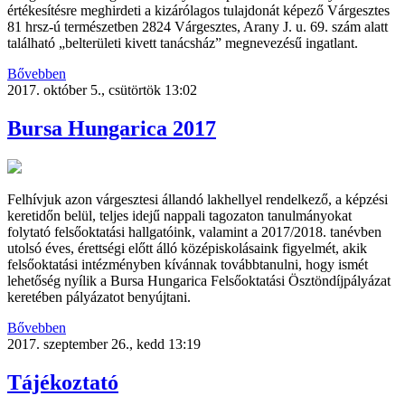
értékesítésre meghirdeti a kizárólagos tulajdonát képező Várgesztes
81 hrsz-ú természetben 2824 Várgesztes, Arany J. u. 69. szám alatt
található „belterületi kivett tanácsház” megnevezésű ingatlant.
Bővebben
2017. október 5., csütörtök 13:02
Bursa Hungarica 2017
Felhívjuk azon várgesztesi állandó lakhellyel rendelkező, a képzési
keretidőn belül, teljes idejű nappali tagozaton tanulmányokat
folytató felsőoktatási hallgatóink, valamint a 2017/2018. tanévben
utolsó éves, érettségi előtt álló középiskolásaink figyelmét, akik
felsőoktatási intézményben kívánnak továbbtanulni, hogy ismét
lehetőség nyílik a Bursa Hungarica Felsőoktatási Ösztöndíjpályázat
keretében pályázatot benyújtani.
Bővebben
2017. szeptember 26., kedd 13:19
Tájékoztató