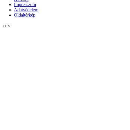
Impresszum
Adatvédelem
Oldaltérkép
‹
›
×