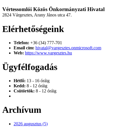
Vértessomlói Közös Önkormányzati Hivatal
2824 Várgesztes, Arany János utca 47.
Elérhetőségeink
Telefon:
+36 (34) 777-701
Email cím:
hivatal@vargesztes.onmicrosoft.com
Web:
https://www.vargesztes.hu
Ügyfélfogadás
Hétfő:
13 - 16 óráig
Kedd:
8 - 12 óráig
Csütörtök:
8 - 12 óráig
Archívum
2026 augusztus (5)