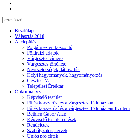
Kezdőlap
Választás 2018
A település
Polgármesteri köszöntő
Földrajzi adatok
Várgesztes címere
Várgesztes története
Nevezetességek, látnivalók
Helyi hagyományok, hagyományőrzés
Gesztesi Vár
Települési Értéktár
Önkormányzat
Képviselő testület
Fűtés korszerűsítés a várgesztesi Faluházban
Fűtés korszerűsítés a várgesztesi Faluházban II. ütem
Bethlen Gábor Alap
Képviselő testületi ülések
Rendeletek
Szabályzatok, tervek
Uniós projektek