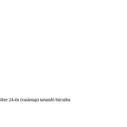
óber 24-én (vasárnap) tartandó búcsúba