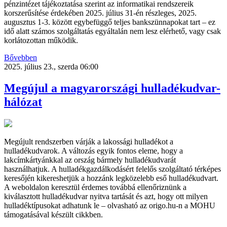
pénzintézet tájékoztatása szerint az informatikai rendszereik
korszerűsítése érdekében 2025. július 31-én részleges, 2025.
augusztus 1-3. között egybefüggő teljes bankszünnapokat tart – ez
idő alatt számos szolgáltatás egyáltalán nem lesz elérhető, vagy csak
korlátozottan működik.
Bővebben
2025. július 23., szerda 06:00
Megújul a magyarországi hulladékudvar-
hálózat
Megújult rendszerben várják a lakossági hulladékot a
hulladékudvarok. A változás egyik fontos eleme, hogy a
lakcímkártyánkkal az ország bármely hulladékudvarát
használhatjuk. A hulladékgazdálkodásért felelős szolgáltató térképes
keresőjén kikereshetjük a hozzánk legközelebb eső hulladékudvart.
A weboldalon keresztül érdemes továbbá ellenőriznünk a
kiválasztott hulladékudvar nyitva tartását és azt, hogy ott milyen
hulladéktípusokat adhatunk le – olvasható az origo.hu-n a MOHU
támogatásával készült cikkben.