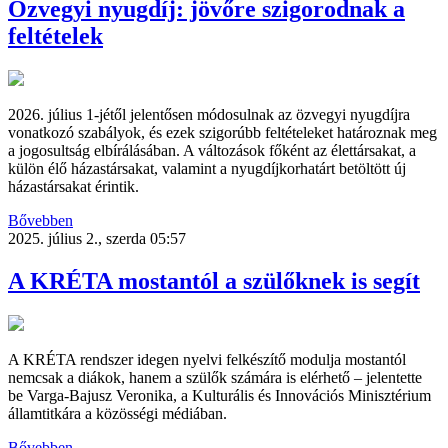
Özvegyi nyugdíj: jövőre szigorodnak a
feltételek
2026. július 1-jétől jelentősen módosulnak az özvegyi nyugdíjra
vonatkozó szabályok, és ezek szigorúbb feltételeket határoznak meg
a jogosultság elbírálásában. A változások főként az élettársakat, a
külön élő házastársakat, valamint a nyugdíjkorhatárt betöltött új
házastársakat érintik.
Bővebben
2025. július 2., szerda 05:57
A KRÉTA mostantól a szülőknek is segít
A KRÉTA rendszer idegen nyelvi felkészítő modulja mostantól
nemcsak a diákok, hanem a szülők számára is elérhető – jelentette
be Varga-Bajusz Veronika, a Kulturális és Innovációs Minisztérium
államtitkára a közösségi médiában.
Bővebben