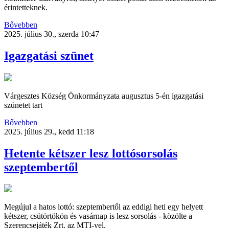
érintetteknek.
Bővebben
2025. július 30., szerda 10:47
Igazgatási szünet
Várgesztes Község Önkormányzata augusztus 5-én igazgatási
szünetet tart
Bővebben
2025. július 29., kedd 11:18
Hetente kétszer lesz lottósorsolás
szeptembertől
Megújul a hatos lottó: szeptembertől az eddigi heti egy helyett
kétszer, csütörtökön és vasárnap is lesz sorsolás - közölte a
Szerencsejáték Zrt. az MTI-vel.