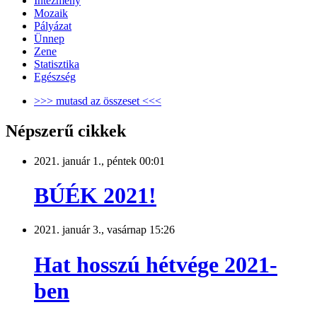
Intézmény
Mozaik
Pályázat
Ünnep
Zene
Statisztika
Egészség
>>> mutasd az összeset <<<
Népszerű cikkek
2021. január 1., péntek 00:01
BÚÉK 2021!
2021. január 3., vasárnap 15:26
Hat hosszú hétvége 2021-
ben