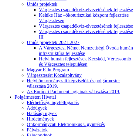
Uniós projektek
Várgesztes csapadékvíz-elvezetésének fejlesztése
Keltike Ház –ökoturisztikai központ fejlesztése
Várgesztesen
Várgesztes csapadékvíz-elvezetésének fejlesztése
Várgesztes csapadékvíz-elvezetésének fejlesztése
III.
Uniós projektek 2021-2027
A Várgesztesi Német Nemzetiségi Óvoda humán
infrastruktúra fejlesztése
Helyi humán fejlesztések Kecskéd, Vértessomló
és Várgesztes településen
Magyar Falu Program
Várgesztesért Közalapítvány
Helyi önkormányzati képviselők és polgármester
választása 2019.
Az Európai Parlament tagjainak választása 2019.
Polgármesteri Hivatal
Elérhetőség, ügyfélfogadás
Adóügyek
Hatósági ügyek
Hirdetmények
Önkormányzati Elektronikus Ügyintézés
Pályázatok
Falugondnok