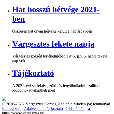
Hat hosszú hétvége 2021-
ben
Összesen hat olyan hétvége került a naptárba idén
Várgesztes fekete napja
Várgesztes község történelmében 1945. jan. 6. napja fekete
nap volt
Tájékoztató
A 2021. évi szelektív-, zöld- és fenyőhulladék szállítási
időpontokat tekintheti meg
© 2016-2026. Várgesztes Község Honlapja Minden jog fenntartva!
Impresszum
|
Adatvédelmi tájékoztató
|
Oldaltérkép
|
▲
https://www.vargesztes.hu