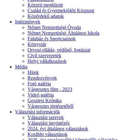
Körzeti megbízott
Család és Gyermekjóléti Központ
Közérdekű adatok
Intézmények
Német Nemzetiségi Óvoda
Német Nemzetiségi Általános Iskola
Faluház és Sportcsarnok
Könyvtár
Orvosi ellátás, védőnő, fogászat
Civil szervezetek
Helyi vállalkozások
Média
Hírek
Rendezvények
Fotó galéria
Várgesztes film - 2023
Videó galéria
Gesztesi Krónika
Várgesztes történetéből
Választási információk
Választási szervek
Választási ügyintézés
2024. évi általános választások
Korábbi választások
2026. évi országgyűlési képviselők választása