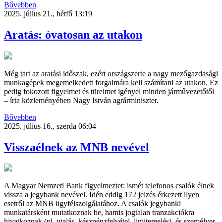
Bővebben
2025. július 21., hétfő 13:19
Aratás: óvatosan az utakon
Még tart az aratási időszak, ezért országszerte a nagy mezőgazdasági
munkagépek megemelkedett forgalmára kell számítani az utakon. Ez
pedig fokozott figyelmet és türelmet igényel minden járművezetőtől
– írta közleményében Nagy István agrárminiszter.
Bővebben
2025. július 16., szerda 06:04
Visszaélnek az MNB nevével
A Magyar Nemzeti Bank figyelmeztet: ismét telefonos csalók élnek
vissza a jegybank nevével. Idén eddig 172 jelzés érkezett ilyen
esetről az MNB ügyfélszolgálatához. A csalók jegybanki
munkatársként mutatkoznak be, hamis jogtalan tranzakciókra
hivatkoznak (pl. utalás, készpénzfelvétel, limitemelés), és személyes