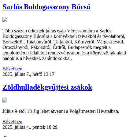
Sarlós Boldogasszony Búcsú
Több százan érkeztek július 6-án Vértessomlóra a Sarlós
Boldogasszony Búcsúra a környékbeli falvakból és távolabbról,
Borszékről, Tatabányáról, Tarjánból, Környéről, Várgesztesről,
Oroszlányból, Pákozdról, Érdről, Budapestről: megtelt a
templomtéren felállított rendezvénysátor, és a környező fák alatti
padok is a hívekkel, zarándokokkal.
Bővebben
2025. július 7., hétfő 13:17
Zöldhulladékgyűjtési zsákok
Július 9-étől 18-áig lehet átvenni a Polgármesteri Hivatalban.
Bővebben
2025. július 4., péntek 18:29