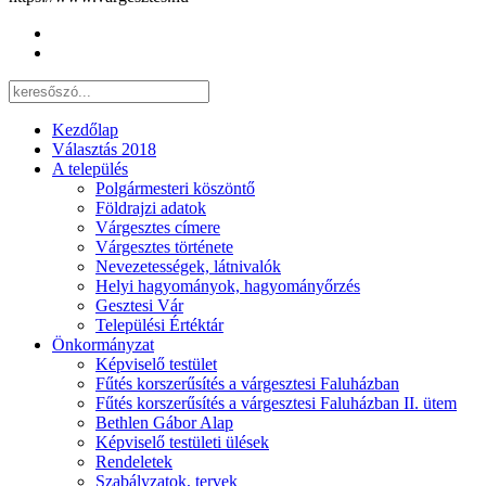
Kezdőlap
Választás 2018
A település
Polgármesteri köszöntő
Földrajzi adatok
Várgesztes címere
Várgesztes története
Nevezetességek, látnivalók
Helyi hagyományok, hagyományőrzés
Gesztesi Vár
Települési Értéktár
Önkormányzat
Képviselő testület
Fűtés korszerűsítés a várgesztesi Faluházban
Fűtés korszerűsítés a várgesztesi Faluházban II. ütem
Bethlen Gábor Alap
Képviselő testületi ülések
Rendeletek
Szabályzatok, tervek