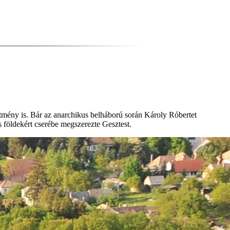
dítmény is. Bár az anarchikus belháború során Károly Róbertet
s földekért cserébe megszerezte Gesztest.