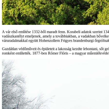
A vár első említése 1332-ből maradt fenn. Korabeli adatok szerint 134
vadászkastélyt emeljenek, amely a továbbiakban, a vadakban bővelkedő
váruradalmakkal együtt Hohenzollern Frigyes brandenburgi őrgrófnak,
Gazdátlan védőműveit és épületeit a lakosság kezdte lebontani, sőt gr
romként említették. 1877-ben Rómer Flóris – a magyar műemlékvédelem