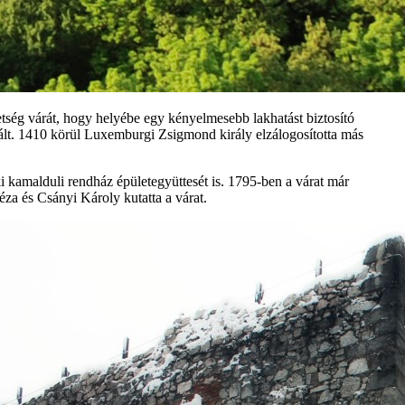
etség várát, hogy helyébe egy kényelmesebb lakhatást biztosító
gált. 1410 körül Luxemburgi Zsigmond király elzálogosította más
ki kamalduli rendház épületegyüttesét is. 1795-ben a várat már
za és Csányi Károly kutatta a várat.