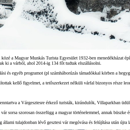
lai közé a Magyar Munkás Turista Egyesület 1932-ben menedékházat épít
tak ki a várból, ahol 2014-ig 134 főt tudtak elszállásolni.
dulási és egyéb programot (pl számháborúzás támadókkal körben a hegyg
tak kellő figyelmet, a tetőszerkezet nélküli várfal bizonyos része leoml
 fenntartva a Várgesztesre érkező turisták, kirándulók, Villaparkban üdü
A vár sorsa szorosan összefügg a magyar történelemmel, annak büszke é
llami tulajdonban lévő gesztesi vár megóvása és felújítása után újra l