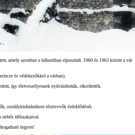
ett, amely azonban a háborúban elpusztult. 1960 és 1963 között a vár
erincre és védekezőkkel a várban).
ott, így életveszélyesnek nyilvánították, elkerítették.
lők, osztálykiránduláson résztvevők érdeklődését.
s nehéz időszakaival.
átogatható legyen!