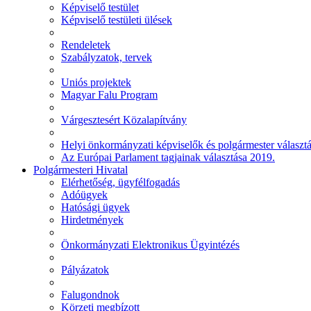
Képviselő testület
Képviselő testületi ülések
Rendeletek
Szabályzatok, tervek
Uniós projektek
Magyar Falu Program
Várgesztesért Közalapítvány
Helyi önkormányzati képviselők és polgármester választ
Az Európai Parlament tagjainak választása 2019.
Polgármesteri Hivatal
Elérhetőség, ügyfélfogadás
Adóügyek
Hatósági ügyek
Hirdetmények
Önkormányzati Elektronikus Ügyintézés
Pályázatok
Falugondnok
Körzeti megbízott