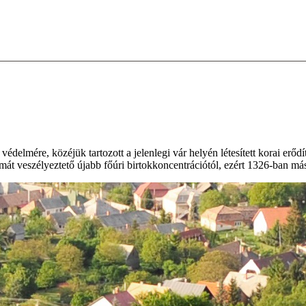
védelmére, közéjük tartozott a jelenlegi vár helyén létesített korai erő
almát veszélyeztető újabb főúri birtokkoncentrációtól, ezért 1326-ban má