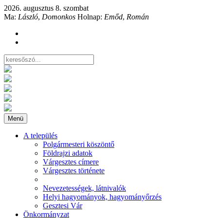
2026. augusztus 8. szombat
Ma:
László
,
Domonkos
Holnap:
Emőd
,
Román
Menü
A település
Polgármesteri köszöntő
Földrajzi adatok
Várgesztes címere
Várgesztes története
Nevezetességek, látnivalók
Helyi hagyományok, hagyományőrzés
Gesztesi Vár
Önkormányzat