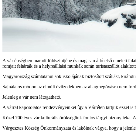
A vár épségben maradt földszintjébe és magasan álló első emeleti fa
romjait feltárták és a helyreállítási munkák során turistaszállót alakítot
Magyarország számtalanul sok iskolájának biztosított szállást, kirán
Sajnálatos módon az elmúlt évtizedekben az állagmegóvásra nem fordítot
Jelenleg a vár nem látogatható.
A várral kapcsolatos rendezvényeinket így a Várréten tartjuk ezzel is
Közel 700 éves vár kulturális örökségünk fontos tárgyi bizonyítéka. 
Várgesztes Község Önkormányzata és lakóinak vágya, hogy a jelenleg á