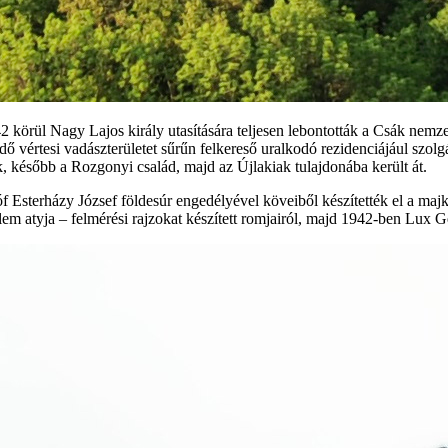
2 körül Nagy Lajos király utasítására teljesen lebontották a Csák nemz
 vértesi vadászterületet sűrűn felkereső uralkodó rezidenciájául szol
 később a Rozgonyi család, majd az Újlakiak tulajdonába került át.
óf Esterházy József földesúr engedélyével köveiből készítették el a maj
 atyja – felmérési rajzokat készített romjairól, majd 1942-ben Lux Gé