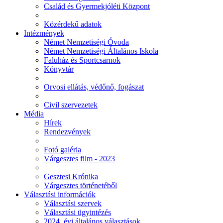
Család és Gyermekjóléti Központ
Közérdekű adatok
Intézmények
Német Nemzetiségi Óvoda
Német Nemzetiségi Általános Iskola
Faluház és Sportcsarnok
Könyvtár
Orvosi ellátás, védőnő, fogászat
Civil szervezetek
Média
Hírek
Rendezvények
Fotó galéria
Várgesztes film - 2023
Gesztesi Krónika
Várgesztes történetéből
Választási információk
Választási szervek
Választási ügyintézés
2024. évi általános választások