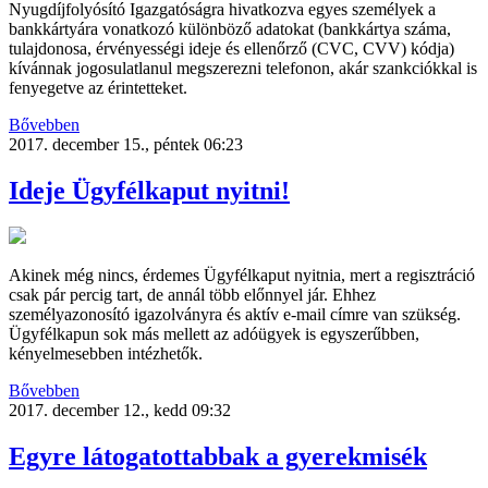
Nyugdíjfolyósító Igazgatóságra hivatkozva egyes személyek a
bankkártyára vonatkozó különböző adatokat (bankkártya száma,
tulajdonosa, érvényességi ideje és ellenőrző (CVC, CVV) kódja)
kívánnak jogosulatlanul megszerezni telefonon, akár szankciókkal is
fenyegetve az érintetteket.
Bővebben
2017. december 15., péntek 06:23
Ideje Ügyfélkaput nyitni!
Akinek még nincs, érdemes Ügyfélkaput nyitnia, mert a regisztráció
csak pár percig tart, de annál több előnnyel jár. Ehhez
személyazonosító igazolványra és aktív e-mail címre van szükség.
Ügyfélkapun sok más mellett az adóügyek is egyszerűbben,
kényelmesebben intézhetők.
Bővebben
2017. december 12., kedd 09:32
Egyre látogatottabbak a gyerekmisék