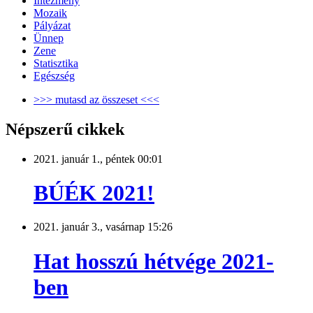
Intézmény
Mozaik
Pályázat
Ünnep
Zene
Statisztika
Egészség
>>> mutasd az összeset <<<
Népszerű cikkek
2021. január 1., péntek 00:01
BÚÉK 2021!
2021. január 3., vasárnap 15:26
Hat hosszú hétvége 2021-
ben