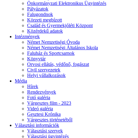
Önkormányzati Elektronikus Ügyintézés
Pályázatok
Falugondnok
Körzeti megbízott
Család és Gyermekjóléti Központ
Közérdekű adatok
Intézmények
Német Nemzetiségi Óvoda
Német Nemzetiségi Általános Iskola
Faluház és Sportcsarnok
Könyvtár
Orvosi ellátás, védőnő, fogászat
Civil szervezetek
Helyi vállalkozások
Média
Hírek
Rendezvények
Fotó galéria
Várgesztes film - 2023
Videó galéria
Gesztesi Krónika
Várgesztes történetéből
Választási információk
Választási szervek
Választási ügyintézés