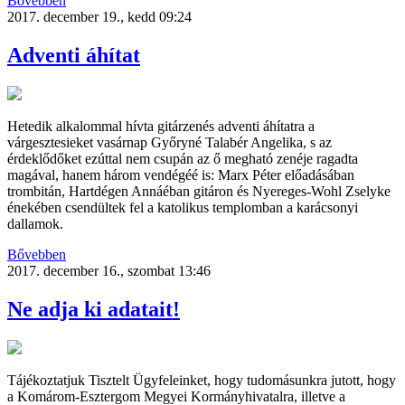
Bővebben
2017. december 19., kedd 09:24
Adventi áhítat
Hetedik alkalommal hívta gitárzenés adventi áhítatra a
várgesztesieket vasárnap Győryné Talabér Angelika, s az
érdeklődőket ezúttal nem csupán az ő megható zenéje ragadta
magával, hanem három vendégéé is: Marx Péter előadásában
trombitán, Hartdégen Annáéban gitáron és Nyereges-Wohl Zselyke
énekében csendültek fel a katolikus templomban a karácsonyi
dallamok.
Bővebben
2017. december 16., szombat 13:46
Ne adja ki adatait!
Tájékoztatjuk Tisztelt Ügyfeleinket, hogy tudomásunkra jutott, hogy
a Komárom-Esztergom Megyei Kormányhivatalra, illetve a