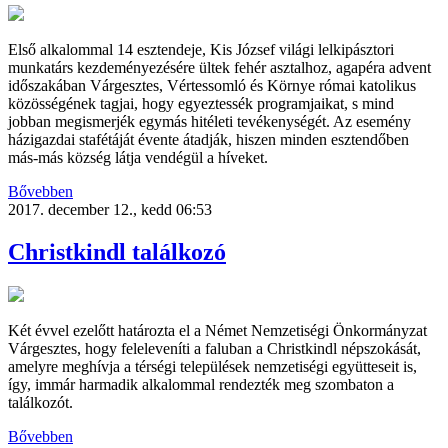
Első alkalommal 14 esztendeje, Kis József világi lelkipásztori
munkatárs kezdeményezésére ültek fehér asztalhoz, agapéra advent
időszakában Várgesztes, Vértessomló és Környe római katolikus
közösségének tagjai, hogy egyeztessék programjaikat, s mind
jobban megismerjék egymás hitéleti tevékenységét. Az esemény
házigazdai stafétáját évente átadják, hiszen minden esztendőben
más-más község látja vendégül a híveket.
Bővebben
2017. december 12., kedd 06:53
Christkindl találkozó
Két évvel ezelőtt határozta el a Német Nemzetiségi Önkormányzat
Várgesztes, hogy feleleveníti a faluban a Christkindl népszokását,
amelyre meghívja a térségi települések nemzetiségi együtteseit is,
így, immár harmadik alkalommal rendezték meg szombaton a
találkozót.
Bővebben