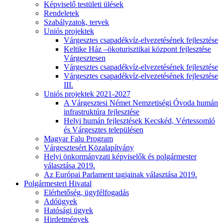
Képviselő testületi ülések
Rendeletek
Szabályzatok, tervek
Uniós projektek
Várgesztes csapadékvíz-elvezetésének fejlesztése
Keltike Ház –ökoturisztikai központ fejlesztése
Várgesztesen
Várgesztes csapadékvíz-elvezetésének fejlesztése
Várgesztes csapadékvíz-elvezetésének fejlesztése
III.
Uniós projektek 2021-2027
A Várgesztesi Német Nemzetiségi Óvoda humán
infrastruktúra fejlesztése
Helyi humán fejlesztések Kecskéd, Vértessomló
és Várgesztes településen
Magyar Falu Program
Várgesztesért Közalapítvány
Helyi önkormányzati képviselők és polgármester
választása 2019.
Az Európai Parlament tagjainak választása 2019.
Polgármesteri Hivatal
Elérhetőség, ügyfélfogadás
Adóügyek
Hatósági ügyek
Hirdetmények