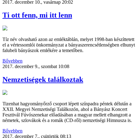
2017. december 10., vasárnap 20:02
Ti ott fenn, mi itt lenn
Tíz név olvasható azon az emléktáblán, melyet 1998-ban készíttetett
el a vértessomlói önkormányzat a bányaszerencsétlenségben elhunyt
falubeli bányászok emlékére a temetőben.
Bővebben
2017. december 9., szombat 10:08
Nemzetiségek találkoztak
Tizenhat hagyományőrző csoport lépett színpadra péntek délután a
XXII. Megyei Nemzetiségi Találkozón, ahol a Bányász Koncert
Fesztivál Fúvószenekar előadásában a magyar mellett elhangzott a
németek, szlovákok és a romák (CD-ről) nemzetiségi Himnusza is.
Bővebben
2017. december 7., csütörtök 08:13