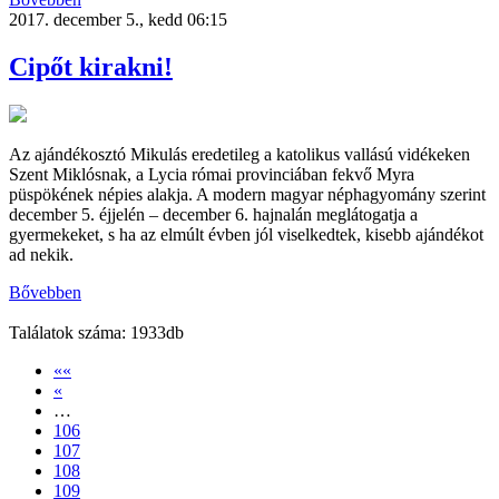
2017. december 5., kedd 06:15
Cipőt kirakni!
Az ajándékosztó Mikulás eredetileg a katolikus vallású vidékeken
Szent Miklósnak, a Lycia római provinciában fekvő Myra
püspökének népies alakja. A modern magyar néphagyomány szerint
december 5. éjjelén – december 6. hajnalán meglátogatja a
gyermekeket, s ha az elmúlt évben jól viselkedtek, kisebb ajándékot
ad nekik.
Bővebben
Találatok száma: 1933db
««
«
…
106
107
108
109