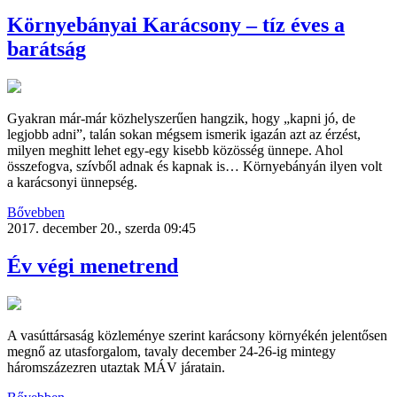
Környebányai Karácsony – tíz éves a
barátság
Gyakran már-már közhelyszerűen hangzik, hogy „kapni jó, de
legjobb adni”, talán sokan mégsem ismerik igazán azt az érzést,
milyen meghitt lehet egy-egy kisebb közösség ünnepe. Ahol
összefogva, szívből adnak és kapnak is… Környebányán ilyen volt
a karácsonyi ünnepség.
Bővebben
2017. december 20., szerda 09:45
Év végi menetrend
A vasúttársaság közleménye szerint karácsony környékén jelentősen
megnő az utasforgalom, tavaly december 24-26-ig mintegy
háromszázezren utaztak MÁV járatain.