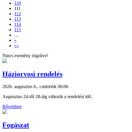
110
111
112
113
114
115
…
»
»»
Nincs esemény rögzítve!
Háziorvosi rendelés
2026. augusztus 6., csütörtök 06:06
Augusztus 24-től 28-áig változik a rendelési idő.
Bővebben
Fogászat