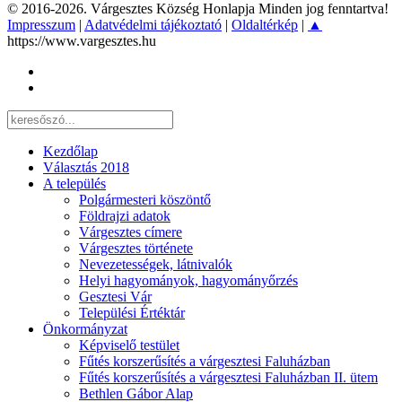
© 2016-2026. Várgesztes Község Honlapja Minden jog fenntartva!
Impresszum
|
Adatvédelmi tájékoztató
|
Oldaltérkép
|
▲
https://www.vargesztes.hu
Kezdőlap
Választás 2018
A település
Polgármesteri köszöntő
Földrajzi adatok
Várgesztes címere
Várgesztes története
Nevezetességek, látnivalók
Helyi hagyományok, hagyományőrzés
Gesztesi Vár
Települési Értéktár
Önkormányzat
Képviselő testület
Fűtés korszerűsítés a várgesztesi Faluházban
Fűtés korszerűsítés a várgesztesi Faluházban II. ütem
Bethlen Gábor Alap