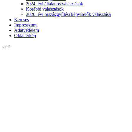
2024. évi általános választások
Korábbi választások
2026. évi országgyűlési képviselők választása
Keresés
Impresszum
Adatvédelem
Oldaltérkép
‹
›
×