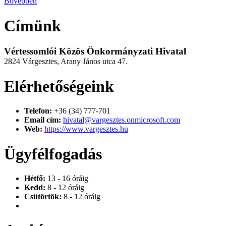
Bővebben
Címünk
Vértessomlói Közös Önkormányzati Hivatal
2824 Várgesztes, Arany János utca 47.
Elérhetőségeink
Telefon:
+36 (34) 777-701
Email cím:
hivatal@vargesztes.onmicrosoft.com
Web:
https://www.vargesztes.hu
Ügyfélfogadás
Hétfő:
13 - 16 óráig
Kedd:
8 - 12 óráig
Csütörtök:
8 - 12 óráig