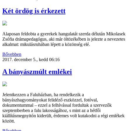
Két ördög is érkezett
Alaposan feldobta a gyerekek hangulatát szerda délután Mikolasek
Zsófia drámapedagógus, aki már öltözékében is jelezte a nevezetes
alkalmat: mikulásruhában lépett a közönség elé.
Bővebben
2017. december 5., kedd 06:16
A bányászmúlt emlékei
Jelentkezzen a Faluházban, ha rendelkezik a
bányászhagyományokat felidéző eszközzel, fotóval,
dokumentummal – ezzel a felhívással fordultak a szervezők
szeptemberben a falu lakosságához, s mint az a hétfői
kiállításmegnyitón kiderült, érdemes volt kutakodni a régi emlékek
között.
Bővebben