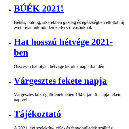
BÚÉK 2021!
Békés, boldog, sikerekben gazdag és egészségben eltöltött új
évet kívánunk minden kedves olvasónknak
Hat hosszú hétvége 2021-
ben
Összesen hat olyan hétvége került a naptárba idén
Várgesztes fekete napja
Várgesztes község történelmében 1945. jan. 6. napja fekete
nap volt
Tájékoztató
A 2021. évi szelektív-, zöld- és fenyőhulladék szállítási