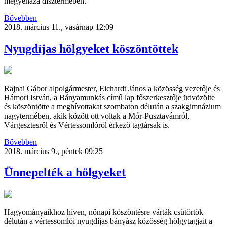
megyeháza dísztermében.
Bővebben
2018. március 11., vasárnap 12:09
Nyugdíjas hölgyeket köszöntöttek
Rajnai Gábor alpolgármester, Eichardt János a közösség vezetője és
Hámori István, a Bányamunkás című lap főszerkesztője üdvözölte
és köszöntötte a meghívottakat szombaton délután a szakgimnázium
nagytermében, akik között ott voltak a Mór-Pusztavámról,
Várgesztesről és Vértessomlóról érkező tagtársak is.
Bővebben
2018. március 9., péntek 09:25
Ünnepelték a hölgyeket
Hagyományaikhoz híven, nőnapi köszöntésre várták csütörtök
délután a vértessomlói nyugdíjas bányász közösség hölgytagjait a