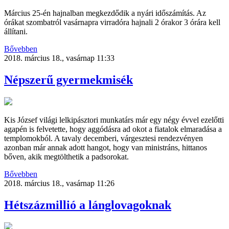
Március 25-én hajnalban megkezdődik a nyári időszámítás. Az
órákat szombatról vasárnapra virradóra hajnali 2 órakor 3 órára kell
állítani.
Bővebben
2018. március 18., vasárnap 11:33
Népszerű gyermekmisék
Kis József világi lelkipásztori munkatárs már egy négy évvel ezelőtti
agapén is felvetette, hogy aggódásra ad okot a fiatalok elmaradása a
templomokból. A tavaly decemberi, várgesztesi rendezvényen
azonban már annak adott hangot, hogy van ministráns, hittanos
bőven, akik megtölthetik a padsorokat.
Bővebben
2018. március 18., vasárnap 11:26
Hétszázmillió a lánglovagoknak