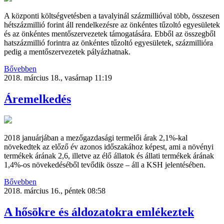
A központi költségvetésben a tavalyinál százmillióval több, összesen
hétszázmillió forint áll rendelkezésre az önkéntes tűzoltó egyesületek
és az önkéntes mentőszervezetek támogatására. Ebből az összegből
hatszázmillió forintra az önkéntes tűzoltó egyesületek, százmillióra
pedig a mentőszervezetek pályázhatnak.
Bővebben
2018. március 18., vasárnap 11:19
Áremelkedés
2018 januárjában a mezőgazdasági termelői árak 2,1%-kal
növekedtek az előző év azonos időszakához képest, ami a növényi
termékek árának 2,6, illetve az élő állatok és állati termékek árának
1,4%-os növekedéséből tevődik össze – áll a KSH jelentésében.
Bővebben
2018. március 16., péntek 08:58
A hősökre és áldozatokra emlékeztek