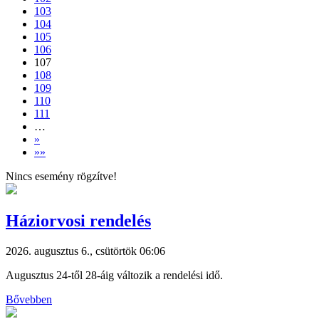
103
104
105
106
107
108
109
110
111
…
»
»»
Nincs esemény rögzítve!
Háziorvosi rendelés
2026. augusztus 6., csütörtök 06:06
Augusztus 24-től 28-áig változik a rendelési idő.
Bővebben