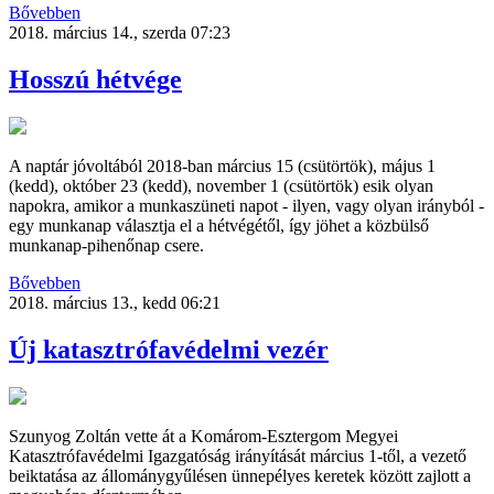
Bővebben
2018. március 14., szerda 07:23
Hosszú hétvége
A naptár jóvoltából 2018-ban március 15 (csütörtök), május 1
(kedd), október 23 (kedd), november 1 (csütörtök) esik olyan
napokra, amikor a munkaszüneti napot - ilyen, vagy olyan irányból -
egy munkanap választja el a hétvégétől, így jöhet a közbülső
munkanap-pihenőnap csere.
Bővebben
2018. március 13., kedd 06:21
Új katasztrófavédelmi vezér
Szunyog Zoltán vette át a Komárom-Esztergom Megyei
Katasztrófavédelmi Igazgatóság irányítását március 1-től, a vezető
beiktatása az állománygyűlésen ünnepélyes keretek között zajlott a