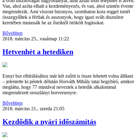
a sváb disznóvágás hagyományát, amit aztán több település is átvett.
Van, ahol azóta elhalt a kezdeményezés, és van, ahol szintén évente
megrendezik. Ami viszont bizonyos, szombaton kora reggel ismét
összegyűltek a férfiak és asszonyok, hogy igazi sváb disznótor
keretében mutassák be az őseiktől örökölt fogásokat.
Bővebben
2018. március 25., vasárnap 11:22
Hetvenhét a hetediken
Ennyi bor elbírálásához már két zsűrit is össze lehetett volna állítani
– jelentette ki péntek délután Horváth Mihály tatai hegybíró, amikor
meglátta, hogy 77 mintával neveztek a hetedik alkalommal
megrendezett oroszlányi borversenyre.
Bővebben
2018. március 21., szerda 21:05
Kezdődik a nyári időszámítás