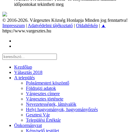
időpontokat tekintheti meg
© 2016-2026. Várgesztes Község Honlapja Minden jog fenntartva!
Impresszum
|
Adatvédelmi tájékoztató
|
Oldaltérkép
|
▲
https://www.vargesztes.hu
Kezdőlap
Választás 2018
A település
Polgármesteri köszöntő
Földrajzi adatok
Várgesztes címere
Várgesztes története
Nevezetességek, látnivalók
Helyi hagyományok, hagyományőrzés
Gesztesi Vár
Települési Értéktár
Önkormányzat
Képviselő testület