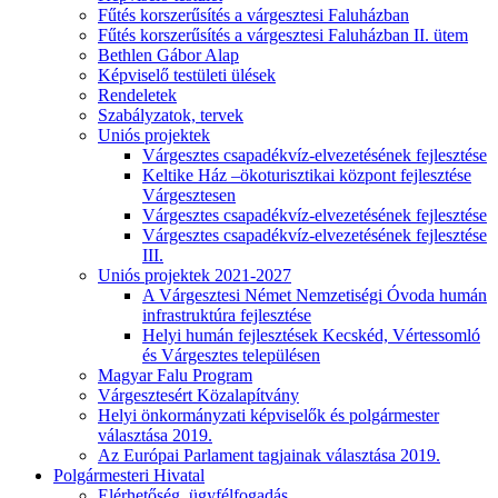
Fűtés korszerűsítés a várgesztesi Faluházban
Fűtés korszerűsítés a várgesztesi Faluházban II. ütem
Bethlen Gábor Alap
Képviselő testületi ülések
Rendeletek
Szabályzatok, tervek
Uniós projektek
Várgesztes csapadékvíz-elvezetésének fejlesztése
Keltike Ház –ökoturisztikai központ fejlesztése
Várgesztesen
Várgesztes csapadékvíz-elvezetésének fejlesztése
Várgesztes csapadékvíz-elvezetésének fejlesztése
III.
Uniós projektek 2021-2027
A Várgesztesi Német Nemzetiségi Óvoda humán
infrastruktúra fejlesztése
Helyi humán fejlesztések Kecskéd, Vértessomló
és Várgesztes településen
Magyar Falu Program
Várgesztesért Közalapítvány
Helyi önkormányzati képviselők és polgármester
választása 2019.
Az Európai Parlament tagjainak választása 2019.
Polgármesteri Hivatal
Elérhetőség, ügyfélfogadás