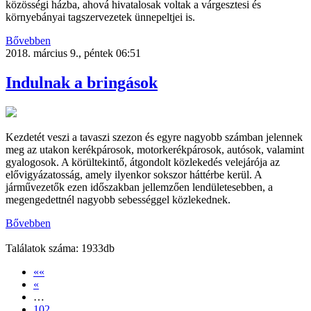
közösségi házba, ahová hivatalosak voltak a várgesztesi és
környebányai tagszervezetek ünnepeltjei is.
Bővebben
2018. március 9., péntek 06:51
Indulnak a bringások
Kezdetét veszi a tavaszi szezon és egyre nagyobb számban jelennek
meg az utakon kerékpárosok, motorkerékpárosok, autósok, valamint
gyalogosok. A körültekintő, átgondolt közlekedés velejárója az
elővigyázatosság, amely ilyenkor sokszor háttérbe kerül. A
járművezetők ezen időszakban jellemzően lendületesebben, a
megengedettnél nagyobb sebességgel közlekednek.
Bővebben
Találatok száma: 1933db
««
«
…
102