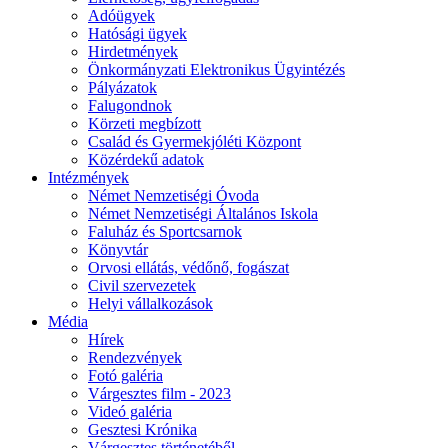
Adóügyek
Hatósági ügyek
Hirdetmények
Önkormányzati Elektronikus Ügyintézés
Pályázatok
Falugondnok
Körzeti megbízott
Család és Gyermekjóléti Központ
Közérdekű adatok
Intézmények
Német Nemzetiségi Óvoda
Német Nemzetiségi Általános Iskola
Faluház és Sportcsarnok
Könyvtár
Orvosi ellátás, védőnő, fogászat
Civil szervezetek
Helyi vállalkozások
Média
Hírek
Rendezvények
Fotó galéria
Várgesztes film - 2023
Videó galéria
Gesztesi Krónika
Várgesztes történetéből