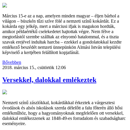
Március 15-e az a nap, amelyen minden magyar – éljen bárhol a
világon – büszkén tűzi szíve fölé a nemzeti színű kokárdát. Ez a
kokárda egy jelkép, mert a márciusi ifjak is magukon hordták,
amikor példaértékű cselekedetet hajtottak végre. Nem félve a
megtorlástól szembe szálltak az elnyomó hatalommal, és a tiszta
szavak erejével indultak harcba – ezekkel a gondolatokkal kezdte
emlékező beszédét nemzeti ünnepünkön Almási István települési
képviselő a kertjében felállított kopjafánál.
Bővebben
2018. március 15., csütörtök 12:06
Versekkel, dalokkal emlékeztek
Nemzeti színű zászlókkal, kokárdákkal érkeztek a várgesztesi
óvodások és alsós iskolások szerda délelőtt a falu főterén álló hősi
emlékműhöz, hogy a hagyományoknak megfelelően ott versekkel,
dalokkal emlékezzenek az 1848-49-es forradalom és szabadságharc
eseményeire.