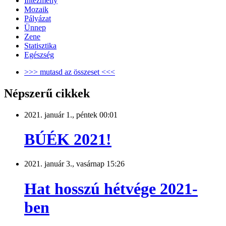
Intézmény
Mozaik
Pályázat
Ünnep
Zene
Statisztika
Egészség
>>> mutasd az összeset <<<
Népszerű cikkek
2021. január 1., péntek 00:01
BÚÉK 2021!
2021. január 3., vasárnap 15:26
Hat hosszú hétvége 2021-
ben