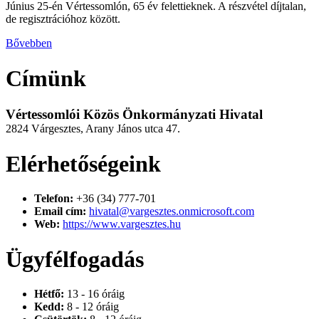
Június 25-én Vértessomlón, 65 év felettieknek. A részvétel díjtalan,
de regisztrációhoz között.
Bővebben
Címünk
Vértessomlói Közös Önkormányzati Hivatal
2824 Várgesztes, Arany János utca 47.
Elérhetőségeink
Telefon:
+36 (34) 777-701
Email cím:
hivatal@vargesztes.onmicrosoft.com
Web:
https://www.vargesztes.hu
Ügyfélfogadás
Hétfő:
13 - 16 óráig
Kedd:
8 - 12 óráig