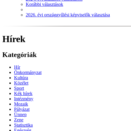
Korábbi választások
2026. évi országgyűlési képviselők választása
Hírek
Kategóriák
Hír
Önkormányzat
Kultúra
Közélet
Sport
Kék hírek
Intézmény
Mozaik
Pályázat
Ünnep
Zene
Statisztika
Egészség