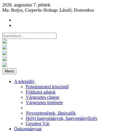
2026. augusztus 7. péntek
Ma:
Ibolya
,
Cseperke
Holnap:
László
,
Domonkos
Menü
A település
Polgármesteri köszöntő
Földrajzi adatok
Várgesztes címere
Várgesztes története
Nevezetességek, látnivalók
Helyi hagyományok, hagyományőrzés
Gesztesi Vár
Önkormányzat