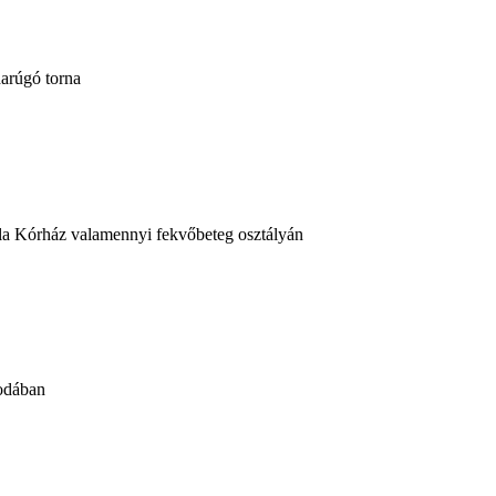
arúgó torna
bála Kórház valamennyi fekvőbeteg osztályán
vodában