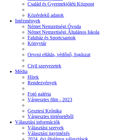
Család és Gyermekjóléti Központ
Közérdekű adatok
Intézmények
Német Nemzetiségi Óvoda
Német Nemzetiségi Általános Iskola
Faluház és Sportcsarnok
Könyvtár
Orvosi ellátás, védőnő, fogászat
Civil szervezetek
Média
Hírek
Rendezvények
Fotó galéria
Várgesztes film - 2023
Gesztesi Krónika
Várgesztes történetéből
Választási információk
Választási szervek
Választási ügyintézés
2024. évi általános választások