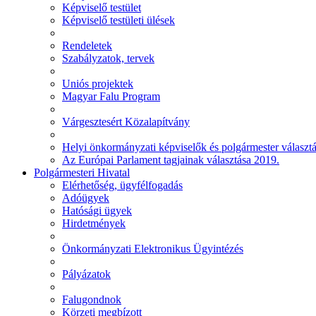
Képviselő testület
Képviselő testületi ülések
Rendeletek
Szabályzatok, tervek
Uniós projektek
Magyar Falu Program
Várgesztesért Közalapítvány
Helyi önkormányzati képviselők és polgármester választ
Az Európai Parlament tagjainak választása 2019.
Polgármesteri Hivatal
Elérhetőség, ügyfélfogadás
Adóügyek
Hatósági ügyek
Hirdetmények
Önkormányzati Elektronikus Ügyintézés
Pályázatok
Falugondnok
Körzeti megbízott