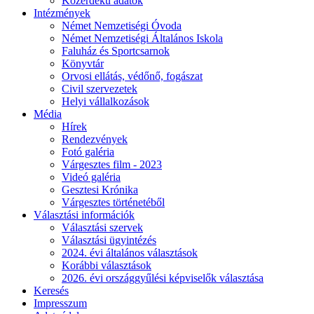
Közérdekű adatok
Intézmények
Német Nemzetiségi Óvoda
Német Nemzetiségi Általános Iskola
Faluház és Sportcsarnok
Könyvtár
Orvosi ellátás, védőnő, fogászat
Civil szervezetek
Helyi vállalkozások
Média
Hírek
Rendezvények
Fotó galéria
Várgesztes film - 2023
Videó galéria
Gesztesi Krónika
Várgesztes történetéből
Választási információk
Választási szervek
Választási ügyintézés
2024. évi általános választások
Korábbi választások
2026. évi országgyűlési képviselők választása
Keresés
Impresszum