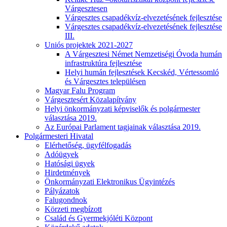
Várgesztesen
Várgesztes csapadékvíz-elvezetésének fejlesztése
Várgesztes csapadékvíz-elvezetésének fejlesztése
III.
Uniós projektek 2021-2027
A Várgesztesi Német Nemzetiségi Óvoda humán
infrastruktúra fejlesztése
Helyi humán fejlesztések Kecskéd, Vértessomló
és Várgesztes településen
Magyar Falu Program
Várgesztesért Közalapítvány
Helyi önkormányzati képviselők és polgármester
választása 2019.
Az Európai Parlament tagjainak választása 2019.
Polgármesteri Hivatal
Elérhetőség, ügyfélfogadás
Adóügyek
Hatósági ügyek
Hirdetmények
Önkormányzati Elektronikus Ügyintézés
Pályázatok
Falugondnok
Körzeti megbízott
Család és Gyermekjóléti Központ