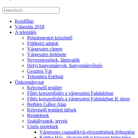
Kezdőlap
Választás 2018
A település
Polgármesteri köszöntő
Földrajzi adatok
Várgesztes címere
Várgesztes története
Nevezetességek, látnivalók
Helyi hagyományok, hagyományőrzés
Gesztesi Vár
Települési Értéktár
Önkormányzat
Képviselő testület
Fűtés korszerűsítés a várgesztesi Faluházban
Fűtés korszerűsítés a várgesztesi Faluházban II. ütem
Bethlen Gábor Alap
Képviselő testületi ülések
Rendeletek
Szabályzatok, tervek
Uniós projektek
Várgesztes csapadékvíz-elvezetésének fejlesztése
Keltike Ház –ökoturisztikai központ fejlesztése