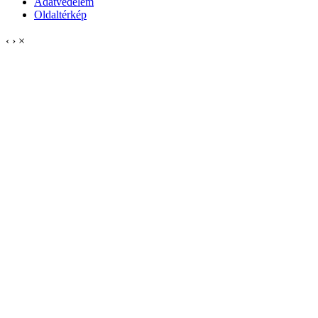
Adatvédelem
Oldaltérkép
‹
›
×