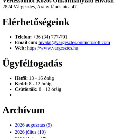
Vértessomlói Közös Önkormányzati Hivatal
2824 Várgesztes, Arany János utca 47.
Elérhetőségeink
Telefon:
+36 (34) 777-701
Email cím:
hivatal@vargesztes.onmicrosoft.com
Web:
https://www.vargesztes.hu
Ügyfélfogadás
Hétfő:
13 - 16 óráig
Kedd:
8 - 12 óráig
Csütörtök:
8 - 12 óráig
Archívum
2026 augusztus (5)
2026 július (10)