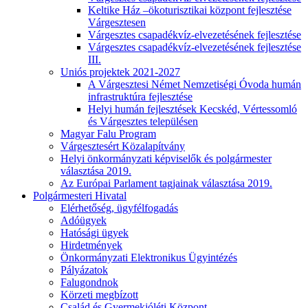
Keltike Ház –ökoturisztikai központ fejlesztése
Várgesztesen
Várgesztes csapadékvíz-elvezetésének fejlesztése
Várgesztes csapadékvíz-elvezetésének fejlesztése
III.
Uniós projektek 2021-2027
A Várgesztesi Német Nemzetiségi Óvoda humán
infrastruktúra fejlesztése
Helyi humán fejlesztések Kecskéd, Vértessomló
és Várgesztes településen
Magyar Falu Program
Várgesztesért Közalapítvány
Helyi önkormányzati képviselők és polgármester
választása 2019.
Az Európai Parlament tagjainak választása 2019.
Polgármesteri Hivatal
Elérhetőség, ügyfélfogadás
Adóügyek
Hatósági ügyek
Hirdetmények
Önkormányzati Elektronikus Ügyintézés
Pályázatok
Falugondnok
Körzeti megbízott
Család és Gyermekjóléti Központ