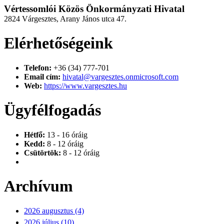
Vértessomlói Közös Önkormányzati Hivatal
2824 Várgesztes, Arany János utca 47.
Elérhetőségeink
Telefon:
+36 (34) 777-701
Email cím:
hivatal@vargesztes.onmicrosoft.com
Web:
https://www.vargesztes.hu
Ügyfélfogadás
Hétfő:
13 - 16 óráig
Kedd:
8 - 12 óráig
Csütörtök:
8 - 12 óráig
Archívum
2026 augusztus (4)
2026 július (10)