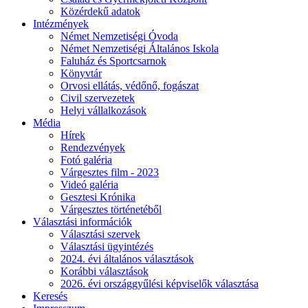
Közérdekű adatok
Intézmények
Német Nemzetiségi Óvoda
Német Nemzetiségi Általános Iskola
Faluház és Sportcsarnok
Könyvtár
Orvosi ellátás, védőnő, fogászat
Civil szervezetek
Helyi vállalkozások
Média
Hírek
Rendezvények
Fotó galéria
Várgesztes film - 2023
Videó galéria
Gesztesi Krónika
Várgesztes történetéből
Választási információk
Választási szervek
Választási ügyintézés
2024. évi általános választások
Korábbi választások
2026. évi országgyűlési képviselők választása
Keresés