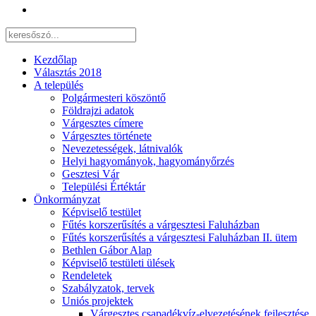
Kezdőlap
Választás 2018
A település
Polgármesteri köszöntő
Földrajzi adatok
Várgesztes címere
Várgesztes története
Nevezetességek, látnivalók
Helyi hagyományok, hagyományőrzés
Gesztesi Vár
Települési Értéktár
Önkormányzat
Képviselő testület
Fűtés korszerűsítés a várgesztesi Faluházban
Fűtés korszerűsítés a várgesztesi Faluházban II. ütem
Bethlen Gábor Alap
Képviselő testületi ülések
Rendeletek
Szabályzatok, tervek
Uniós projektek
Várgesztes csapadékvíz-elvezetésének fejlesztése