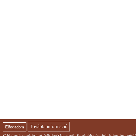
További információ
Elfogadom
Oldalunk cookie-kat (sütiket) használ. Szolgáltatásaink igénybe véte