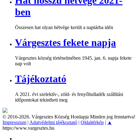
Hat hosszú hétvége 2021-
ben
Összesen hat olyan hétvége került a naptárba idén
Várgesztes fekete napja
Várgesztes község történelmében 1945. jan. 6. napja fekete
nap volt
Tájékoztató
A 2021. évi szelektív-, zöld- és fenyőhulladék szállítási
időpontokat tekintheti meg
© 2016-2026. Várgesztes Község Honlapja Minden jog fenntartva!
Impresszum
|
Adatvédelmi tájékoztató
|
Oldaltérkép
|
▲
https://www.vargesztes.hu