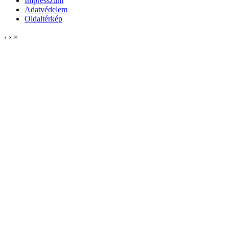
Impresszum
Adatvédelem
Oldaltérkép
‹
›
×