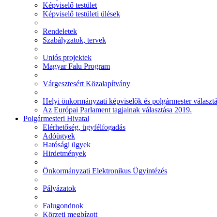
Képviselő testület
Képviselő testületi ülések
Rendeletek
Szabályzatok, tervek
Uniós projektek
Magyar Falu Program
Várgesztesért Közalapítvány
Helyi önkormányzati képviselők és polgármester választ
Az Európai Parlament tagjainak választása 2019.
Polgármesteri Hivatal
Elérhetőség, ügyfélfogadás
Adóügyek
Hatósági ügyek
Hirdetmények
Önkormányzati Elektronikus Ügyintézés
Pályázatok
Falugondnok
Körzeti megbízott