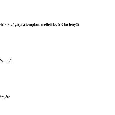
ház kivágatja a templom mellett lévő 3 lucfenyőt
ésnapját
ényére