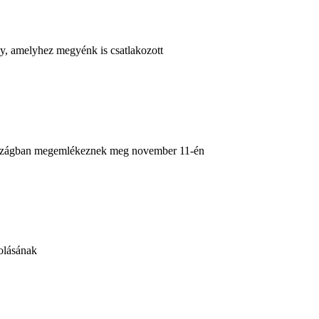
ny, amelyhez megyénk is csatlakozott
országban megemlékeznek meg november 11-én
olásának