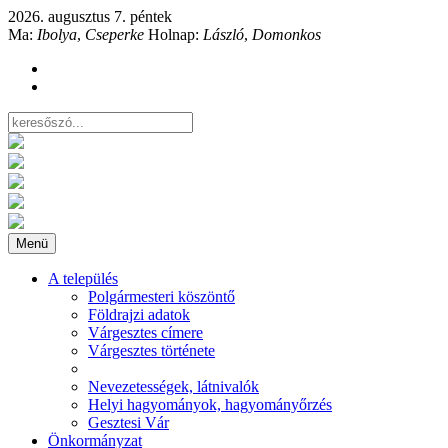
2026. augusztus 7. péntek
Ma:
Ibolya
,
Cseperke
Holnap:
László
,
Domonkos
Menü
A település
Polgármesteri köszöntő
Földrajzi adatok
Várgesztes címere
Várgesztes története
Nevezetességek, látnivalók
Helyi hagyományok, hagyományőrzés
Gesztesi Vár
Önkormányzat