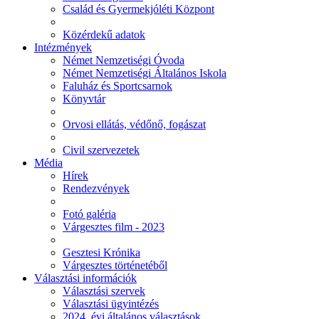
Család és Gyermekjóléti Központ
Közérdekű adatok
Intézmények
Német Nemzetiségi Óvoda
Német Nemzetiségi Általános Iskola
Faluház és Sportcsarnok
Könyvtár
Orvosi ellátás, védőnő, fogászat
Civil szervezetek
Média
Hírek
Rendezvények
Fotó galéria
Várgesztes film - 2023
Gesztesi Krónika
Várgesztes történetéből
Választási információk
Választási szervek
Választási ügyintézés
2024. évi általános választások