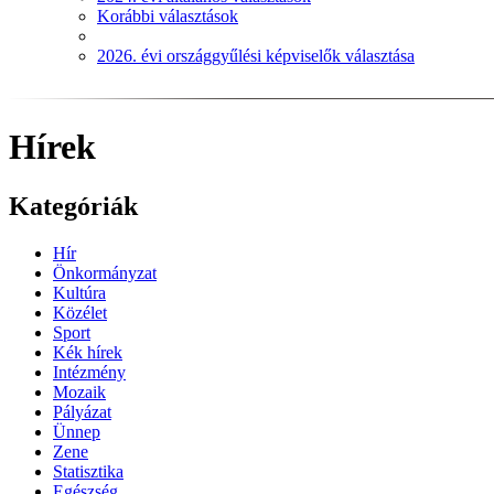
Korábbi választások
2026. évi országgyűlési képviselők választása
Hírek
Kategóriák
Hír
Önkormányzat
Kultúra
Közélet
Sport
Kék hírek
Intézmény
Mozaik
Pályázat
Ünnep
Zene
Statisztika
Egészség