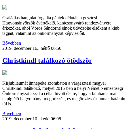
Családias hangulat fogadta péntek délután a gesztesi
Hagyományőrzők évértékelő, karácsonyváró rendezvényére
érkezőket, ahol Vörös Sándorné elnök üdvözölte elsőként a klub
tagjait, valamint az önkormányzat képviselőit.
Bővebben
2019. december 16., hétfő 06:50
Christkindl találkozó ötödször
Kisjubileumát ünnepelte szombaton a várgesztesi megyei
Christkindl találkozó, melyet 2015-ben a helyi Német Nemzetiségi
Önkormányzat azzal a céllal hívott életre, hogy a faluban a mai
napig élő hagyományt megőrizzék, és megőriztessék annak határain
túl is.
Bővebben
2019. december 10., kedd 06:08