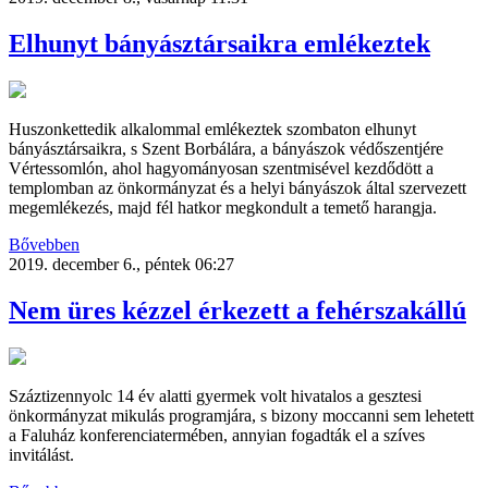
Elhunyt bányásztársaikra emlékeztek
Huszonkettedik alkalommal emlékeztek szombaton elhunyt
bányásztársaikra, s Szent Borbálára, a bányászok védőszentjére
Vértessomlón, ahol hagyományosan szentmisével kezdődött a
templomban az önkormányzat és a helyi bányászok által szervezett
megemlékezés, majd fél hatkor megkondult a temető harangja.
Bővebben
2019. december 6., péntek 06:27
Nem üres kézzel érkezett a fehérszakállú
Száztizennyolc 14 év alatti gyermek volt hivatalos a gesztesi
önkormányzat mikulás programjára, s bizony moccanni sem lehetett
a Faluház konferenciatermében, annyian fogadták el a szíves
invitálást.