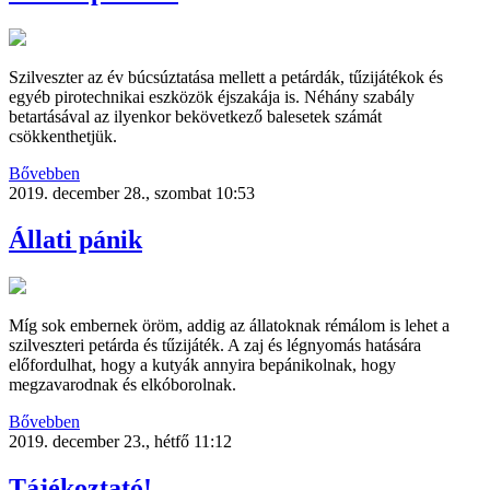
Szilveszter az év búcsúztatása mellett a petárdák, tűzijátékok és
egyéb pirotechnikai eszközök éjszakája is. Néhány szabály
betartásával az ilyenkor bekövetkező balesetek számát
csökkenthetjük.
Bővebben
2019. december 28., szombat 10:53
Állati pánik
Míg sok embernek öröm, addig az állatoknak rémálom is lehet a
szilveszteri petárda és tűzijáték. A zaj és légnyomás hatására
előfordulhat, hogy a kutyák annyira bepánikolnak, hogy
megzavarodnak és elkóborolnak.
Bővebben
2019. december 23., hétfő 11:12
Tájékoztató!