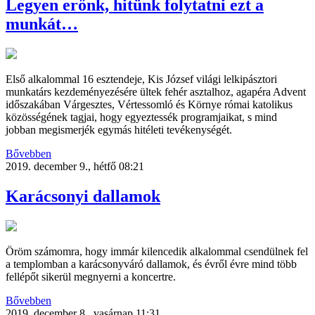
Legyen erőnk, hitünk folytatni ezt a
munkát…
Első alkalommal 16 esztendeje, Kis József világi lelkipásztori
munkatárs kezdeményezésére ültek fehér asztalhoz, agapéra Advent
időszakában Várgesztes, Vértessomló és Környe római katolikus
közösségének tagjai, hogy egyeztessék programjaikat, s mind
jobban megismerjék egymás hitéleti tevékenységét.
Bővebben
2019. december 9., hétfő 08:21
Karácsonyi dallamok
Öröm számomra, hogy immár kilencedik alkalommal csendülnek fel
a templomban a karácsonyváró dallamok, és évről évre mind több
fellépőt sikerül megnyerni a koncertre.
Bővebben
2019. december 8., vasárnap 11:31