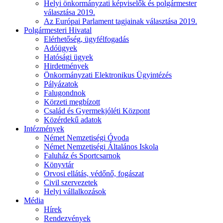
Helyi önkormányzati képviselők és polgármester
választása 2019.
Az Európai Parlament tagjainak választása 2019.
Polgármesteri Hivatal
Elérhetőség, ügyfélfogadás
Adóügyek
Hatósági ügyek
Hirdetmények
Önkormányzati Elektronikus Ügyintézés
Pályázatok
Falugondnok
Körzeti megbízott
Család és Gyermekjóléti Központ
Közérdekű adatok
Intézmények
Német Nemzetiségi Óvoda
Német Nemzetiségi Általános Iskola
Faluház és Sportcsarnok
Könyvtár
Orvosi ellátás, védőnő, fogászat
Civil szervezetek
Helyi vállalkozások
Média
Hírek
Rendezvények