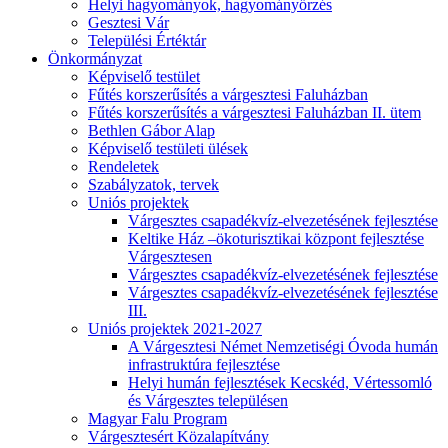
Helyi hagyományok, hagyományőrzés
Gesztesi Vár
Települési Értéktár
Önkormányzat
Képviselő testület
Fűtés korszerűsítés a várgesztesi Faluházban
Fűtés korszerűsítés a várgesztesi Faluházban II. ütem
Bethlen Gábor Alap
Képviselő testületi ülések
Rendeletek
Szabályzatok, tervek
Uniós projektek
Várgesztes csapadékvíz-elvezetésének fejlesztése
Keltike Ház –ökoturisztikai központ fejlesztése
Várgesztesen
Várgesztes csapadékvíz-elvezetésének fejlesztése
Várgesztes csapadékvíz-elvezetésének fejlesztése
III.
Uniós projektek 2021-2027
A Várgesztesi Német Nemzetiségi Óvoda humán
infrastruktúra fejlesztése
Helyi humán fejlesztések Kecskéd, Vértessomló
és Várgesztes településen
Magyar Falu Program
Várgesztesért Közalapítvány