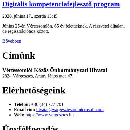
Digitális kompetenciafejlesztő program
2026. június 17., szerda 13:45
Június 25-én Vértessomlón, 65 év felettieknek. A részvétel díjtalan,
de regisztrációhoz között.
Bővebben
Címünk
Vértessomlói Közös Önkormányzati Hivatal
2824 Várgesztes, Arany János utca 47.
Elérhetőségeink
Telefon:
+36 (34) 777-701
Email cím:
hivatal@vargesztes.onmicrosoft.com
Web:
https://www.vargesztes.hu
Ügyfélfogadás