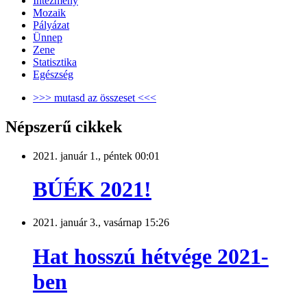
Intézmény
Mozaik
Pályázat
Ünnep
Zene
Statisztika
Egészség
>>> mutasd az összeset <<<
Népszerű cikkek
2021. január 1., péntek 00:01
BÚÉK 2021!
2021. január 3., vasárnap 15:26
Hat hosszú hétvége 2021-
ben