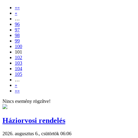
««
«
…
96
97
98
99
100
101
102
103
104
105
…
»
»»
Nincs esemény rögzítve!
Háziorvosi rendelés
2026. augusztus 6., csütörtök 06:06