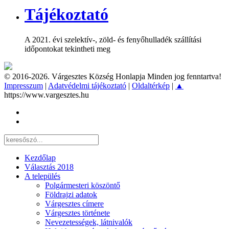
Tájékoztató
A 2021. évi szelektív-, zöld- és fenyőhulladék szállítási
időpontokat tekintheti meg
© 2016-2026. Várgesztes Község Honlapja Minden jog fenntartva!
Impresszum
|
Adatvédelmi tájékoztató
|
Oldaltérkép
|
▲
https://www.vargesztes.hu
Kezdőlap
Választás 2018
A település
Polgármesteri köszöntő
Földrajzi adatok
Várgesztes címere
Várgesztes története
Nevezetességek, látnivalók