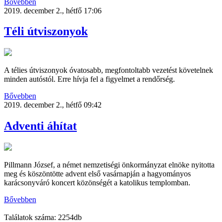
Bővebben
2019. december 2., hétfő 17:06
Téli útviszonyok
A télies útviszonyok óvatosabb, megfontoltabb vezetést követelnek
minden autóstól. Erre hívja fel a figyelmet a rendőrség.
Bővebben
2019. december 2., hétfő 09:42
Adventi áhítat
Pillmann József, a német nemzetiségi önkormányzat elnöke nyitotta
meg és köszöntötte advent első vasárnapján a hagyományos
karácsonyváró koncert közönségét a katolikus templomban.
Bővebben
Találatok száma: 2254db