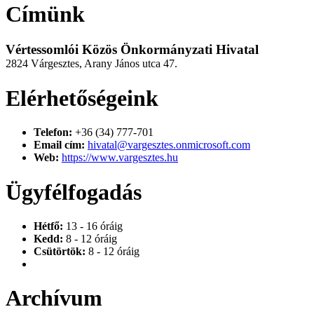
Címünk
Vértessomlói Közös Önkormányzati Hivatal
2824 Várgesztes, Arany János utca 47.
Elérhetőségeink
Telefon:
+36 (34) 777-701
Email cím:
hivatal@vargesztes.onmicrosoft.com
Web:
https://www.vargesztes.hu
Ügyfélfogadás
Hétfő:
13 - 16 óráig
Kedd:
8 - 12 óráig
Csütörtök:
8 - 12 óráig
Archívum