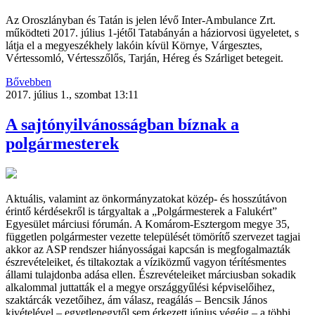
Az Oroszlányban és Tatán is jelen lévő Inter-Ambulance Zrt.
működteti 2017. július 1-jétől Tatabányán a háziorvosi ügyeletet, s
látja el a megyeszékhely lakóin kívül Környe, Várgesztes,
Vértessomló, Vértesszőlős, Tarján, Héreg és Szárliget betegeit.
Bővebben
2017. július 1., szombat 13:11
A sajtónyilvánosságban bíznak a
polgármesterek
Aktuális, valamint az önkormányzatokat közép- és hosszútávon
érintő kérdésekről is tárgyaltak a „Polgármesterek a Falukért”
Egyesület márciusi fórumán. A Komárom-Esztergom megye 35,
független polgármester vezette települését tömörítő szervezet tagjai
akkor az ASP rendszer hiányosságai kapcsán is megfogalmazták
észrevételeiket, és tiltakoztak a víziközmű vagyon térítésmentes
állami tulajdonba adása ellen. Észrevételeiket márciusban sokadik
alkalommal juttatták el a megye országgyűlési képviselőihez,
szaktárcák vezetőihez, ám válasz, reagálás – Bencsik János
kivételével – egyetlenegytől sem érkezett június végéig – a többi