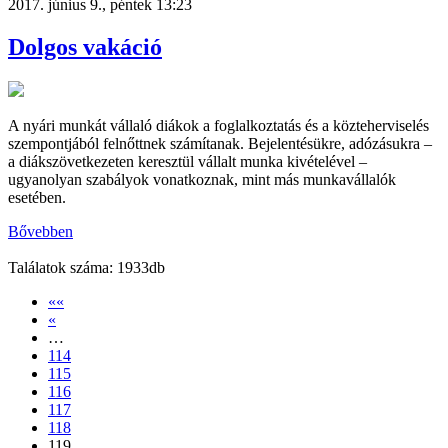
2017. június 9., péntek 13:23
Dolgos vakáció
A nyári munkát vállaló diákok a foglalkoztatás és a közteherviselés
szempontjából felnőttnek számítanak. Bejelentésükre, adózásukra –
a diákszövetkezeten keresztül vállalt munka kivételével –
ugyanolyan szabályok vonatkoznak, mint más munkavállalók
esetében.
Bővebben
Találatok száma: 1933db
««
«
…
114
115
116
117
118
119