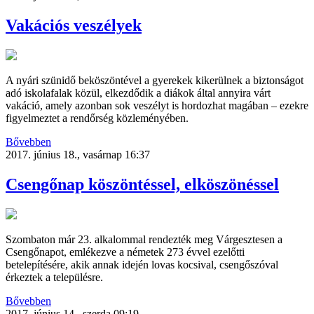
Vakációs veszélyek
A nyári szünidő beköszöntével a gyerekek kikerülnek a biztonságot
adó iskolafalak közül, elkezdődik a diákok által annyira várt
vakáció, amely azonban sok veszélyt is hordozhat magában – ezekre
figyelmeztet a rendőrség közleményében.
Bővebben
2017. június 18., vasárnap 16:37
Csengőnap köszöntéssel, elköszönéssel
Szombaton már 23. alkalommal rendezték meg Várgesztesen a
Csengőnapot, emlékezve a németek 273 évvel ezelőtti
betelepítésére, akik annak idején lovas kocsival, csengőszóval
érkeztek a településre.
Bővebben
2017. június 14., szerda 09:19