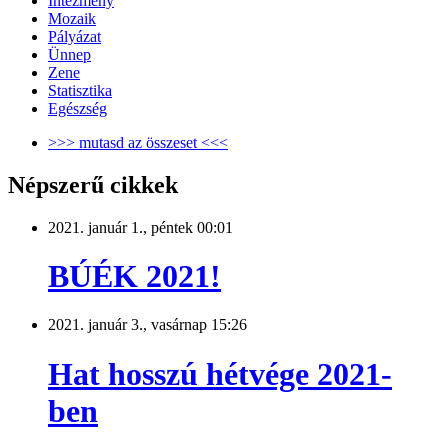
Intézmény
Mozaik
Pályázat
Ünnep
Zene
Statisztika
Egészség
>>> mutasd az összeset <<<
Népszerű cikkek
2021. január 1., péntek 00:01
BÚÉK 2021!
2021. január 3., vasárnap 15:26
Hat hosszú hétvége 2021-
ben