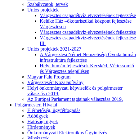
Szabályzatok, tervek
Uniós projektek
Várgesztes csapadékvíz-elvezetésének fejlesztése
Keltike Ház –ökoturisztikai központ fejlesztése
Várgesztesen
Várgesztes csapadékvíz-elvezetésének fejlesztése
Várgesztes csapadékvíz-elvezetésének fejlesztése
III.
Uniós projektek 2021-2027
A Várgesztesi Német Nemzetiségi Óvoda humán
infrastruktúra fejlesztése
Helyi humán fejlesztések Kecskéd, Vértessomló
és Várgesztes településen
Magyar Falu Program
Várgesztesért Közalapítvány
Helyi önkormányzati képviselők és polgármester
választása 2019.
Az Európai Parlament tagjainak választása 2019.
Polgármesteri Hivatal
Elérhetőség, ügyfélfogadás
Adóügyek
Hatósági ügyek
Hirdetmények
Önkormányzati Elektronikus Ügyintézés
Pályázatok