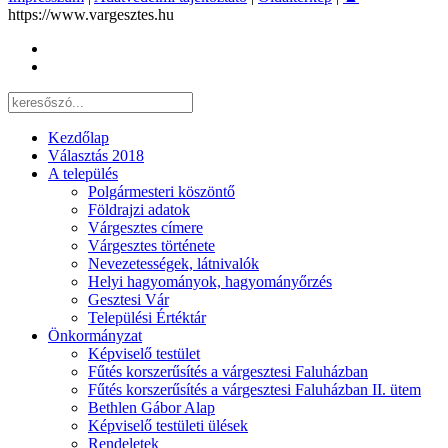
https://www.vargesztes.hu
Kezdőlap
Választás 2018
A település
Polgármesteri köszöntő
Földrajzi adatok
Várgesztes címere
Várgesztes története
Nevezetességek, látnivalók
Helyi hagyományok, hagyományőrzés
Gesztesi Vár
Települési Értéktár
Önkormányzat
Képviselő testület
Fűtés korszerűsítés a várgesztesi Faluházban
Fűtés korszerűsítés a várgesztesi Faluházban II. ütem
Bethlen Gábor Alap
Képviselő testületi ülések
Rendeletek