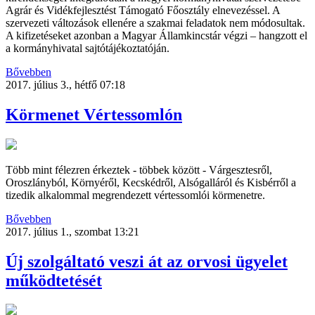
Agrár és Vidékfejlesztést Támogató Főosztály elnevezéssel. A
szervezeti változások ellenére a szakmai feladatok nem módosultak.
A kifizetéseket azonban a Magyar Államkincstár végzi – hangzott el
a kormányhivatal sajtótájékoztatóján.
Bővebben
2017. július 3., hétfő 07:18
Körmenet Vértessomlón
Több mint félezren érkeztek - többek között - Várgesztesről,
Oroszlányból, Környéről, Kecskédről, Alsógalláról és Kisbérről a
tizedik alkalommal megrendezett vértessomlói körmenetre.
Bővebben
2017. július 1., szombat 13:21
Új szolgáltató veszi át az orvosi ügyelet
működtetését