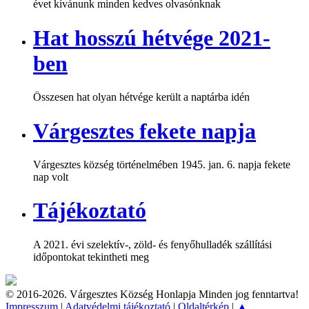
évet kívánunk minden kedves olvasónknak
Hat hosszú hétvége 2021-
ben
Összesen hat olyan hétvége került a naptárba idén
Várgesztes fekete napja
Várgesztes község történelmében 1945. jan. 6. napja fekete
nap volt
Tájékoztató
A 2021. évi szelektív-, zöld- és fenyőhulladék szállítási
időpontokat tekintheti meg
© 2016-2026. Várgesztes Község Honlapja Minden jog fenntartva!
Impresszum
|
Adatvédelmi tájékoztató
|
Oldaltérkép
|
▲