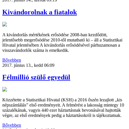
Kivándorolnak a fiatalok
A kivándorlás mértékének erősödése 2008-ban kezdődött,
jelentősebb megerősödése 2010-től mutatható ki – áll a Statisztikai
Hivatal jelentésében A kivándorlás erősödésével párhuzamosan a
visszavándorlók száma is emelkedik.
Bővebben
2017. június 13., kedd 06:09
Félmillió szülő egyedül
Közzétette a Statisztikai Hivatal (KSH) a 2016 őszén lezajlott „kis
népszámlálás” első eredményeit. A felmérést a lakosság mintegy 10
százalékának, vagyis 440 ezer háztartásnak bevonásával hajtották
végre, az első eredmények pedig a háztartásokról is tájékoztatnak.
Bővebben