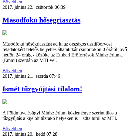
Bővebben
2017. június 22., csütörtök 06:39
Másodfokú hőségriasztás
Másodfokú hőségriasztást ad ki az országos tisztifőorvosi
feladatokért felelős helyettes államtitkár csütörtökön 0 órától jövő
hétfőn 24 óráig - közölte az Emberi Erőforrások Minisztériuma
(Emmi) szerdán az MTI-vel.
Bővebben
2017. június 21., szerda 07:46
Ismét tűzgyújtási tilalom!
A Földművelésügyi Minisztérium közleménye szerint tilos a
tűzgyújtás a kijelölt tűzrakó helyeken is – adta hírül az MTI.
Bővebben
2017. június 20., kedd 07:28