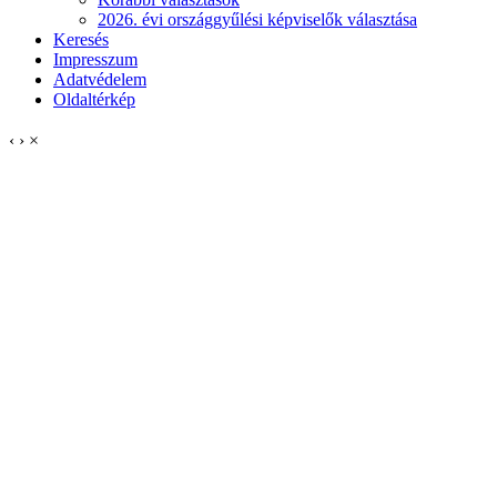
2026. évi országgyűlési képviselők választása
Keresés
Impresszum
Adatvédelem
Oldaltérkép
‹
›
×