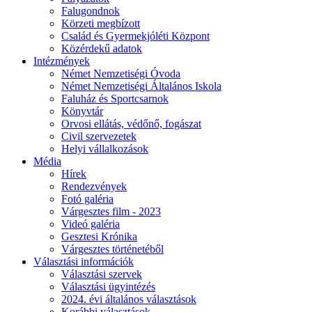
Falugondnok
Körzeti megbízott
Család és Gyermekjóléti Központ
Közérdekű adatok
Intézmények
Német Nemzetiségi Óvoda
Német Nemzetiségi Általános Iskola
Faluház és Sportcsarnok
Könyvtár
Orvosi ellátás, védőnő, fogászat
Civil szervezetek
Helyi vállalkozások
Média
Hírek
Rendezvények
Fotó galéria
Várgesztes film - 2023
Videó galéria
Gesztesi Krónika
Várgesztes történetéből
Választási információk
Választási szervek
Választási ügyintézés
2024. évi általános választások
Korábbi választások