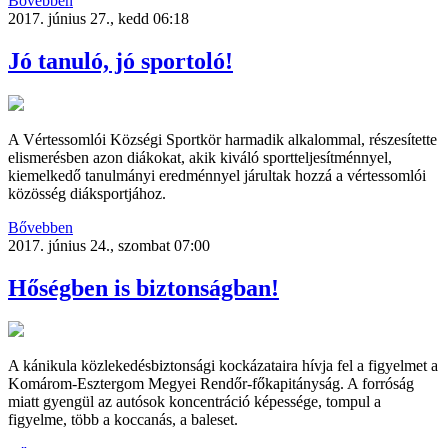
Bővebben
2017. június 27., kedd 06:18
Jó tanuló, jó sportoló!
A Vértessomlói Községi Sportkör harmadik alkalommal, részesítette
elismerésben azon diákokat, akik kiváló sportteljesítménnyel,
kiemelkedő tanulmányi eredménnyel járultak hozzá a vértessomlói
közösség diáksportjához.
Bővebben
2017. június 24., szombat 07:00
Hőségben is biztonságban!
A kánikula közlekedésbiztonsági kockázataira hívja fel a figyelmet a
Komárom-Esztergom Megyei Rendőr-főkapitányság. A forróság
miatt gyengül az autósok koncentráció képessége, tompul a
figyelme, több a koccanás, a baleset.