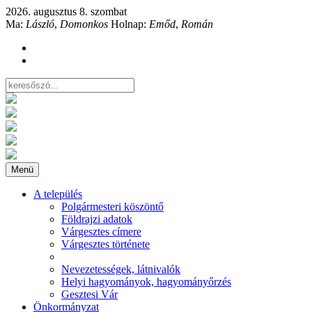
2026. augusztus 8. szombat
Ma:
László
,
Domonkos
Holnap:
Emőd
,
Román
Menü
A település
Polgármesteri köszöntő
Földrajzi adatok
Várgesztes címere
Várgesztes története
Nevezetességek, látnivalók
Helyi hagyományok, hagyományőrzés
Gesztesi Vár
Önkormányzat