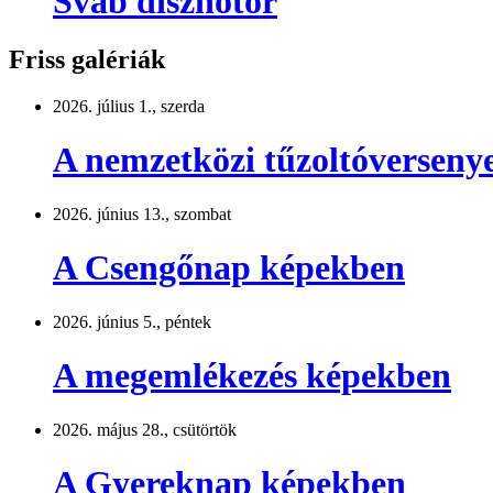
Sváb disznótor
Friss galériák
2026. július 1., szerda
A nemzetközi tűzoltóversen
2026. június 13., szombat
A Csengőnap képekben
2026. június 5., péntek
A megemlékezés képekben
2026. május 28., csütörtök
A Gyereknap képekben