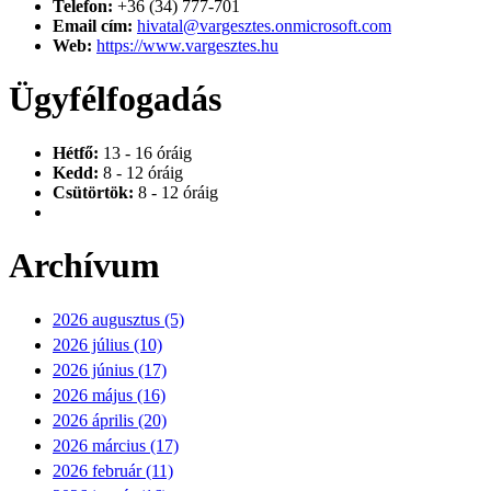
Telefon:
+36 (34) 777-701
Email cím:
hivatal@vargesztes.onmicrosoft.com
Web:
https://www.vargesztes.hu
Ügyfélfogadás
Hétfő:
13 - 16 óráig
Kedd:
8 - 12 óráig
Csütörtök:
8 - 12 óráig
Archívum
2026 augusztus (5)
2026 július (10)
2026 június (17)
2026 május (16)
2026 április (20)
2026 március (17)
2026 február (11)