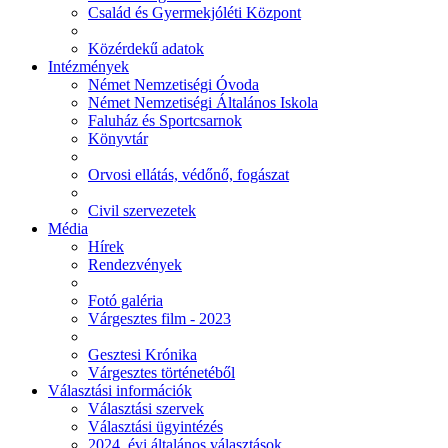
Család és Gyermekjóléti Központ
Közérdekű adatok
Intézmények
Német Nemzetiségi Óvoda
Német Nemzetiségi Általános Iskola
Faluház és Sportcsarnok
Könyvtár
Orvosi ellátás, védőnő, fogászat
Civil szervezetek
Média
Hírek
Rendezvények
Fotó galéria
Várgesztes film - 2023
Gesztesi Krónika
Várgesztes történetéből
Választási információk
Választási szervek
Választási ügyintézés
2024. évi általános választások