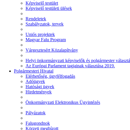
Képviselő testület
Képviselő testületi ülések
Rendeletek
Szabályzatok, tervek
Uniós projektek
Magyar Falu Program
Várgesztesért Közalapítvány
Helyi önkormányzati képviselők és polgármester választ
Az Európai Parlament tagjainak választása 2019.
Polgármesteri Hivatal
Elérhetőség, ügyfélfogadás
Adóügyek
Hatósági ügyek
Hirdetmények
Önkormányzati Elektronikus Ügyintézés
Pályázatok
Falugondnok
Körzeti megbízott