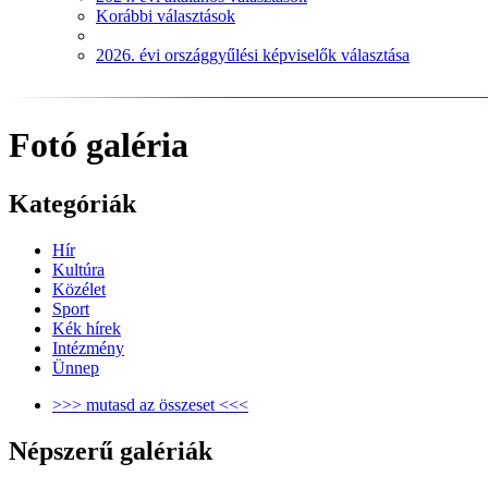
Korábbi választások
2026. évi országgyűlési képviselők választása
Fotó galéria
Kategóriák
Hír
Kultúra
Közélet
Sport
Kék hírek
Intézmény
Ünnep
>>> mutasd az összeset <<<
Népszerű galériák