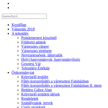
Kezdőlap
Választás 2018
A település
Polgármesteri köszöntő
Földrajzi adatok
Várgesztes címere
Várgesztes története
Nevezetességek, látnivalók
Helyi hagyományok, hagyományőrzés
Gesztesi Vár
Települési Értéktár
Önkormányzat
Képviselő testület
Fűtés korszerűsítés a várgesztesi Faluházban
Fűtés korszerűsítés a várgesztesi Faluházban II. ütem
Bethlen Gábor Alap
Képviselő testületi ülések
Rendeletek
Szabályzatok, tervek
Uniós projektek