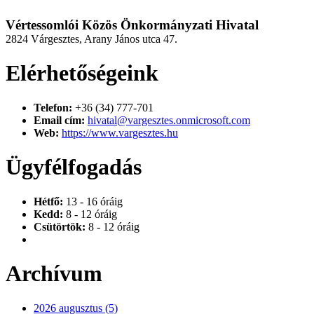
Vértessomlói Közös Önkormányzati Hivatal
2824 Várgesztes, Arany János utca 47.
Elérhetőségeink
Telefon:
+36 (34) 777-701
Email cím:
hivatal@vargesztes.onmicrosoft.com
Web:
https://www.vargesztes.hu
Ügyfélfogadás
Hétfő:
13 - 16 óráig
Kedd:
8 - 12 óráig
Csütörtök:
8 - 12 óráig
Archívum
2026 augusztus (5)