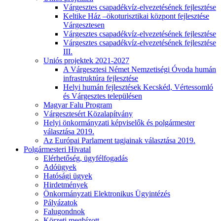
Várgesztes csapadékvíz-elvezetésének fejlesztése
Keltike Ház –ökoturisztikai központ fejlesztése
Várgesztesen
Várgesztes csapadékvíz-elvezetésének fejlesztése
Várgesztes csapadékvíz-elvezetésének fejlesztése
III.
Uniós projektek 2021-2027
A Várgesztesi Német Nemzetiségi Óvoda humán
infrastruktúra fejlesztése
Helyi humán fejlesztések Kecskéd, Vértessomló
és Várgesztes településen
Magyar Falu Program
Várgesztesért Közalapítvány
Helyi önkormányzati képviselők és polgármester
választása 2019.
Az Európai Parlament tagjainak választása 2019.
Polgármesteri Hivatal
Elérhetőség, ügyfélfogadás
Adóügyek
Hatósági ügyek
Hirdetmények
Önkormányzati Elektronikus Ügyintézés
Pályázatok
Falugondnok
Körzeti megbízott