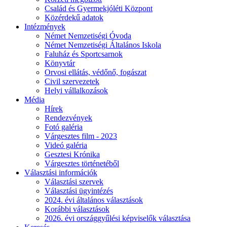
Család és Gyermekjóléti Központ
Közérdekű adatok
Intézmények
Német Nemzetiségi Óvoda
Német Nemzetiségi Általános Iskola
Faluház és Sportcsarnok
Könyvtár
Orvosi ellátás, védőnő, fogászat
Civil szervezetek
Helyi vállalkozások
Média
Hírek
Rendezvények
Fotó galéria
Várgesztes film - 2023
Videó galéria
Gesztesi Krónika
Várgesztes történetéből
Választási információk
Választási szervek
Választási ügyintézés
2024. évi általános választások
Korábbi választások
2026. évi országgyűlési képviselők választása