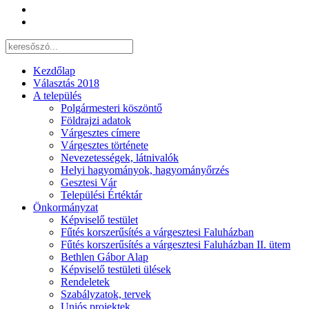
Kezdőlap
Választás 2018
A település
Polgármesteri köszöntő
Földrajzi adatok
Várgesztes címere
Várgesztes története
Nevezetességek, látnivalók
Helyi hagyományok, hagyományőrzés
Gesztesi Vár
Települési Értéktár
Önkormányzat
Képviselő testület
Fűtés korszerűsítés a várgesztesi Faluházban
Fűtés korszerűsítés a várgesztesi Faluházban II. ütem
Bethlen Gábor Alap
Képviselő testületi ülések
Rendeletek
Szabályzatok, tervek
Uniós projektek