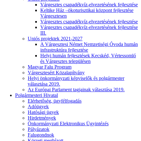
Várgesztes csapadékvíz-elvezetésének fejlesztése
Keltike Ház –ökoturisztikai központ fejlesztése
Várgesztesen
Várgesztes csapadékvíz-elvezetésének fejlesztése
Várgesztes csapadékvíz-elvezetésének fejlesztése
III.
Uniós projektek 2021-2027
A Várgesztesi Német Nemzetiségi Óvoda humán
infrastruktúra fejlesztése
Helyi humán fejlesztések Kecskéd, Vértessomló
és Várgesztes településen
Magyar Falu Program
Várgesztesért Közalapítvány
Helyi önkormányzati képviselők és polgármester
választása 2019.
Az Európai Parlament tagjainak választása 2019.
Polgármesteri Hivatal
Elérhetőség, ügyfélfogadás
Adóügyek
Hatósági ügyek
Hirdetmények
Önkormányzati Elektronikus Ügyintézés
Pályázatok
Falugondnok
Körzeti megbízott