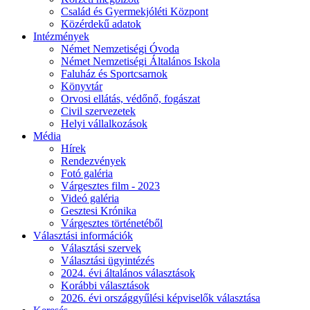
Család és Gyermekjóléti Központ
Közérdekű adatok
Intézmények
Német Nemzetiségi Óvoda
Német Nemzetiségi Általános Iskola
Faluház és Sportcsarnok
Könyvtár
Orvosi ellátás, védőnő, fogászat
Civil szervezetek
Helyi vállalkozások
Média
Hírek
Rendezvények
Fotó galéria
Várgesztes film - 2023
Videó galéria
Gesztesi Krónika
Várgesztes történetéből
Választási információk
Választási szervek
Választási ügyintézés
2024. évi általános választások
Korábbi választások
2026. évi országgyűlési képviselők választása