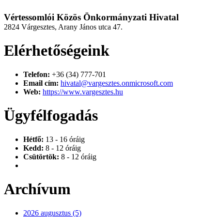
Vértessomlói Közös Önkormányzati Hivatal
2824 Várgesztes, Arany János utca 47.
Elérhetőségeink
Telefon:
+36 (34) 777-701
Email cím:
hivatal@vargesztes.onmicrosoft.com
Web:
https://www.vargesztes.hu
Ügyfélfogadás
Hétfő:
13 - 16 óráig
Kedd:
8 - 12 óráig
Csütörtök:
8 - 12 óráig
Archívum
2026 augusztus (5)