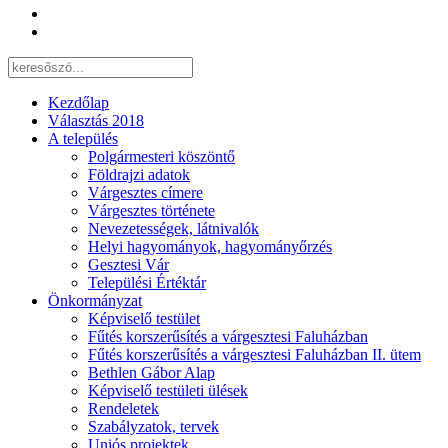
Kezdőlap
Választás 2018
A település
Polgármesteri köszöntő
Földrajzi adatok
Várgesztes címere
Várgesztes története
Nevezetességek, látnivalók
Helyi hagyományok, hagyományőrzés
Gesztesi Vár
Települési Értéktár
Önkormányzat
Képviselő testület
Fűtés korszerűsítés a várgesztesi Faluházban
Fűtés korszerűsítés a várgesztesi Faluházban II. ütem
Bethlen Gábor Alap
Képviselő testületi ülések
Rendeletek
Szabályzatok, tervek
Uniós projektek