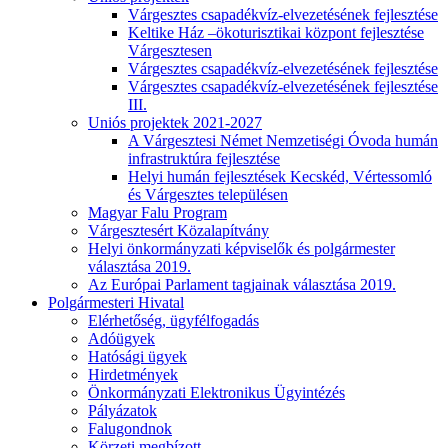
Várgesztes csapadékvíz-elvezetésének fejlesztése
Keltike Ház –ökoturisztikai központ fejlesztése
Várgesztesen
Várgesztes csapadékvíz-elvezetésének fejlesztése
Várgesztes csapadékvíz-elvezetésének fejlesztése
III.
Uniós projektek 2021-2027
A Várgesztesi Német Nemzetiségi Óvoda humán
infrastruktúra fejlesztése
Helyi humán fejlesztések Kecskéd, Vértessomló
és Várgesztes településen
Magyar Falu Program
Várgesztesért Közalapítvány
Helyi önkormányzati képviselők és polgármester
választása 2019.
Az Európai Parlament tagjainak választása 2019.
Polgármesteri Hivatal
Elérhetőség, ügyfélfogadás
Adóügyek
Hatósági ügyek
Hirdetmények
Önkormányzati Elektronikus Ügyintézés
Pályázatok
Falugondnok
Körzeti megbízott