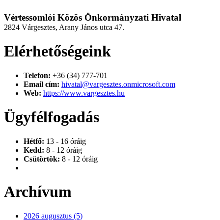
Vértessomlói Közös Önkormányzati Hivatal
2824 Várgesztes, Arany János utca 47.
Elérhetőségeink
Telefon:
+36 (34) 777-701
Email cím:
hivatal@vargesztes.onmicrosoft.com
Web:
https://www.vargesztes.hu
Ügyfélfogadás
Hétfő:
13 - 16 óráig
Kedd:
8 - 12 óráig
Csütörtök:
8 - 12 óráig
Archívum
2026 augusztus (5)