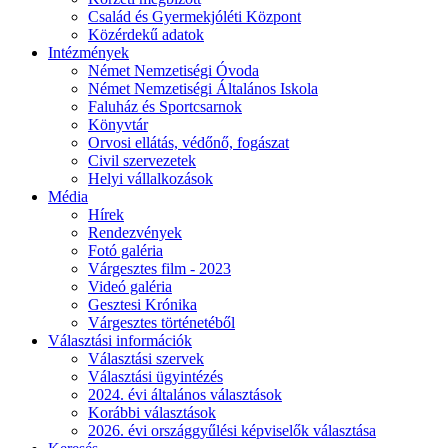
Család és Gyermekjóléti Központ
Közérdekű adatok
Intézmények
Német Nemzetiségi Óvoda
Német Nemzetiségi Általános Iskola
Faluház és Sportcsarnok
Könyvtár
Orvosi ellátás, védőnő, fogászat
Civil szervezetek
Helyi vállalkozások
Média
Hírek
Rendezvények
Fotó galéria
Várgesztes film - 2023
Videó galéria
Gesztesi Krónika
Várgesztes történetéből
Választási információk
Választási szervek
Választási ügyintézés
2024. évi általános választások
Korábbi választások
2026. évi országgyűlési képviselők választása