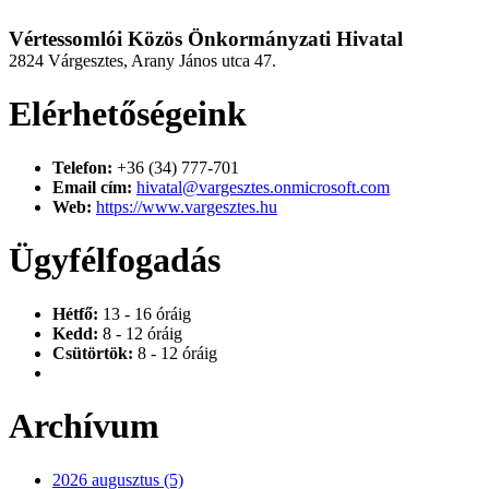
Vértessomlói Közös Önkormányzati Hivatal
2824 Várgesztes, Arany János utca 47.
Elérhetőségeink
Telefon:
+36 (34) 777-701
Email cím:
hivatal@vargesztes.onmicrosoft.com
Web:
https://www.vargesztes.hu
Ügyfélfogadás
Hétfő:
13 - 16 óráig
Kedd:
8 - 12 óráig
Csütörtök:
8 - 12 óráig
Archívum
2026 augusztus (5)