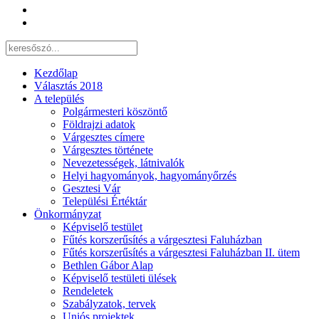
Kezdőlap
Választás 2018
A település
Polgármesteri köszöntő
Földrajzi adatok
Várgesztes címere
Várgesztes története
Nevezetességek, látnivalók
Helyi hagyományok, hagyományőrzés
Gesztesi Vár
Települési Értéktár
Önkormányzat
Képviselő testület
Fűtés korszerűsítés a várgesztesi Faluházban
Fűtés korszerűsítés a várgesztesi Faluházban II. ütem
Bethlen Gábor Alap
Képviselő testületi ülések
Rendeletek
Szabályzatok, tervek
Uniós projektek