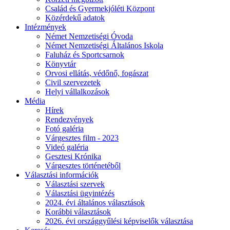
Család és Gyermekjóléti Központ
Közérdekű adatok
Intézmények
Német Nemzetiségi Óvoda
Német Nemzetiségi Általános Iskola
Faluház és Sportcsarnok
Könyvtár
Orvosi ellátás, védőnő, fogászat
Civil szervezetek
Helyi vállalkozások
Média
Hírek
Rendezvények
Fotó galéria
Várgesztes film - 2023
Videó galéria
Gesztesi Krónika
Várgesztes történetéből
Választási információk
Választási szervek
Választási ügyintézés
2024. évi általános választások
Korábbi választások
2026. évi országgyűlési képviselők választása