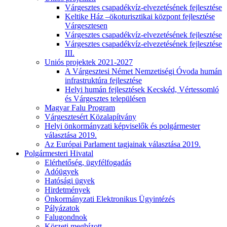
Várgesztes csapadékvíz-elvezetésének fejlesztése
Keltike Ház –ökoturisztikai központ fejlesztése
Várgesztesen
Várgesztes csapadékvíz-elvezetésének fejlesztése
Várgesztes csapadékvíz-elvezetésének fejlesztése
III.
Uniós projektek 2021-2027
A Várgesztesi Német Nemzetiségi Óvoda humán
infrastruktúra fejlesztése
Helyi humán fejlesztések Kecskéd, Vértessomló
és Várgesztes településen
Magyar Falu Program
Várgesztesért Közalapítvány
Helyi önkormányzati képviselők és polgármester
választása 2019.
Az Európai Parlament tagjainak választása 2019.
Polgármesteri Hivatal
Elérhetőség, ügyfélfogadás
Adóügyek
Hatósági ügyek
Hirdetmények
Önkormányzati Elektronikus Ügyintézés
Pályázatok
Falugondnok
Körzeti megbízott