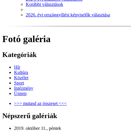
Korábbi választások
2026. évi országgyűlési képviselők választása
Fotó galéria
Kategóriák
Hír
Kultúra
Közélet
Sport
Intézmény
Ünnep
>>> mutasd az összeset <<<
Népszerű galériák
2019. október 11., péntek