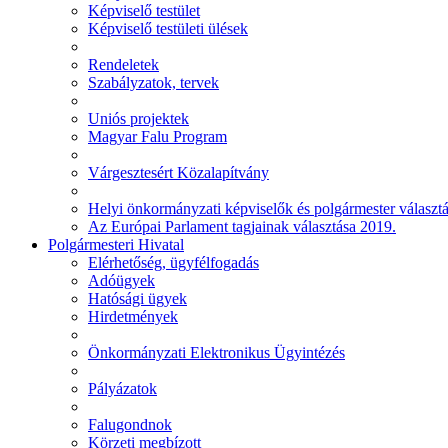
Képviselő testület
Képviselő testületi ülések
Rendeletek
Szabályzatok, tervek
Uniós projektek
Magyar Falu Program
Várgesztesért Közalapítvány
Helyi önkormányzati képviselők és polgármester választ
Az Európai Parlament tagjainak választása 2019.
Polgármesteri Hivatal
Elérhetőség, ügyfélfogadás
Adóügyek
Hatósági ügyek
Hirdetmények
Önkormányzati Elektronikus Ügyintézés
Pályázatok
Falugondnok
Körzeti megbízott