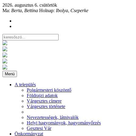
2026. augusztus 6. csütörtök
Ma:
Berta
,
Bettina
Holnap:
Ibolya
,
Cseperke
Menü
A település
Polgármesteri köszöntő
Földrajzi adatok
Várgesztes címere
Várgesztes története
Nevezetességek, látnivalók
Helyi hagyományok, hagyományőrzés
Gesztesi Vár
Önkormányzat