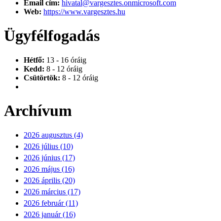
Email cím:
hivatal@vargesztes.onmicrosoft.com
Web:
https://www.vargesztes.hu
Ügyfélfogadás
Hétfő:
13 - 16 óráig
Kedd:
8 - 12 óráig
Csütörtök:
8 - 12 óráig
Archívum
2026 augusztus (4)
2026 július (10)
2026 június (17)
2026 május (16)
2026 április (20)
2026 március (17)
2026 február (11)
2026 január (16)