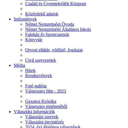
Család és Gyermekjóléti Központ
Közérdekű adatok
Intézmények
Német Nemzetiségi Óvoda
Német Nemzetiségi Általános Iskola
Faluház és Sportcsarnok
Könyvtár
Orvosi ellátás, védőnő, fogászat
Civil szervezetek
Média
Hírek
Rendezvények
Fotó galéria
Várgesztes film - 2023
Gesztesi Krónika
Várgesztes történetéből
Választási információk
Választási szervek
Választási ügyintézés
2024. évi általános választások