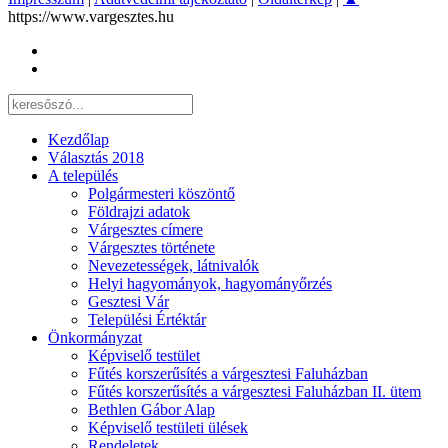
https://www.vargesztes.hu
Kezdőlap
Választás 2018
A település
Polgármesteri köszöntő
Földrajzi adatok
Várgesztes címere
Várgesztes története
Nevezetességek, látnivalók
Helyi hagyományok, hagyományőrzés
Gesztesi Vár
Települési Értéktár
Önkormányzat
Képviselő testület
Fűtés korszerűsítés a várgesztesi Faluházban
Fűtés korszerűsítés a várgesztesi Faluházban II. ütem
Bethlen Gábor Alap
Képviselő testületi ülések
Rendeletek