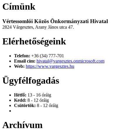
Címünk
Vértessomlói Közös Önkormányzati Hivatal
2824 Várgesztes, Arany János utca 47.
Elérhetőségeink
Telefon:
+36 (34) 777-701
Email cím:
hivatal@vargesztes.onmicrosoft.com
Web:
https://www.vargesztes.hu
Ügyfélfogadás
Hétfő:
13 - 16 óráig
Kedd:
8 - 12 óráig
Csütörtök:
8 - 12 óráig
Archívum