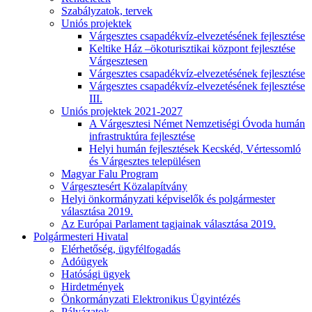
Szabályzatok, tervek
Uniós projektek
Várgesztes csapadékvíz-elvezetésének fejlesztése
Keltike Ház –ökoturisztikai központ fejlesztése
Várgesztesen
Várgesztes csapadékvíz-elvezetésének fejlesztése
Várgesztes csapadékvíz-elvezetésének fejlesztése
III.
Uniós projektek 2021-2027
A Várgesztesi Német Nemzetiségi Óvoda humán
infrastruktúra fejlesztése
Helyi humán fejlesztések Kecskéd, Vértessomló
és Várgesztes településen
Magyar Falu Program
Várgesztesért Közalapítvány
Helyi önkormányzati képviselők és polgármester
választása 2019.
Az Európai Parlament tagjainak választása 2019.
Polgármesteri Hivatal
Elérhetőség, ügyfélfogadás
Adóügyek
Hatósági ügyek
Hirdetmények
Önkormányzati Elektronikus Ügyintézés
Pályázatok