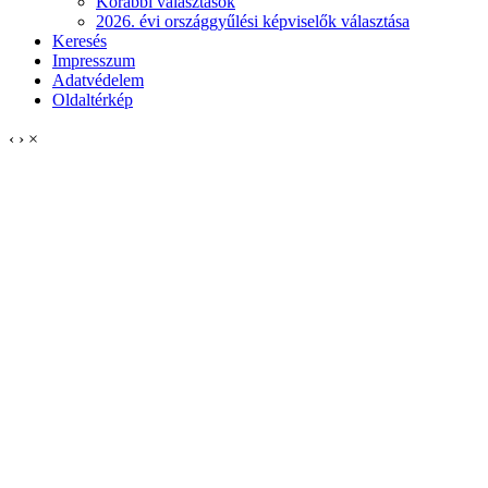
Korábbi választások
2026. évi országgyűlési képviselők választása
Keresés
Impresszum
Adatvédelem
Oldaltérkép
‹
›
×