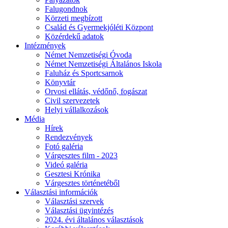
Falugondnok
Körzeti megbízott
Család és Gyermekjóléti Központ
Közérdekű adatok
Intézmények
Német Nemzetiségi Óvoda
Német Nemzetiségi Általános Iskola
Faluház és Sportcsarnok
Könyvtár
Orvosi ellátás, védőnő, fogászat
Civil szervezetek
Helyi vállalkozások
Média
Hírek
Rendezvények
Fotó galéria
Várgesztes film - 2023
Videó galéria
Gesztesi Krónika
Várgesztes történetéből
Választási információk
Választási szervek
Választási ügyintézés
2024. évi általános választások