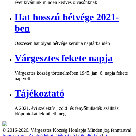
évet kívánunk minden kedves olvasónknak
Hat hosszú hétvége 2021-
ben
Összesen hat olyan hétvége került a naptárba idén
Várgesztes fekete napja
Várgesztes község történelmében 1945. jan. 6. napja fekete
nap volt
Tájékoztató
A 2021. évi szelektív-, zöld- és fenyőhulladék szállítási
időpontokat tekintheti meg
© 2016-2026. Várgesztes Község Honlapja Minden jog fenntartva!
Impresszum
|
Adatvédelmi tájékoztató
|
Oldaltérkép
|
▲