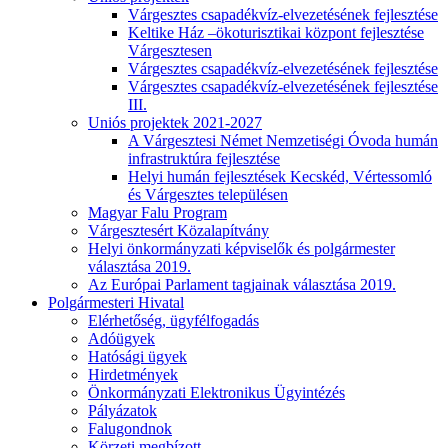
Várgesztes csapadékvíz-elvezetésének fejlesztése
Keltike Ház –ökoturisztikai központ fejlesztése
Várgesztesen
Várgesztes csapadékvíz-elvezetésének fejlesztése
Várgesztes csapadékvíz-elvezetésének fejlesztése
III.
Uniós projektek 2021-2027
A Várgesztesi Német Nemzetiségi Óvoda humán
infrastruktúra fejlesztése
Helyi humán fejlesztések Kecskéd, Vértessomló
és Várgesztes településen
Magyar Falu Program
Várgesztesért Közalapítvány
Helyi önkormányzati képviselők és polgármester
választása 2019.
Az Európai Parlament tagjainak választása 2019.
Polgármesteri Hivatal
Elérhetőség, ügyfélfogadás
Adóügyek
Hatósági ügyek
Hirdetmények
Önkormányzati Elektronikus Ügyintézés
Pályázatok
Falugondnok
Körzeti megbízott