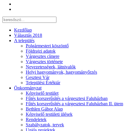
Kezdőlap
Választás 2018
A település
Polgármesteri köszöntő
Földrajzi adatok
Várgesztes címere
Várgesztes története
Nevezetességek, látnivalók
Helyi hagyományok, hagyományőrzés
Gesztesi Vár
Települési Értéktár
Önkormányzat
Képviselő testület
Fűtés korszerűsítés a várgesztesi Faluházban
Fűtés korszerűsítés a várgesztesi Faluházban II. ütem
Bethlen Gábor Alap
Képviselő testületi ülések
Rendeletek
Szabályzatok, tervek
Uniós projektek