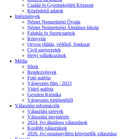
Család és Gyermekjóléti Központ
Közérdekű adatok
Intézmények
Német Nemzetiségi Óvoda
Német Nemzetiségi Általános Iskola
Faluház és Sportcsarnok
Könyvtár
Orvosi ellátás, védőnő, fogászat
Civil szervezetek
Helyi vállalkozások
Média
Hírek
Rendezvények
Fotó galéria
Várgesztes film - 2023
Videó galéria
Gesztesi Krónika
Várgesztes történetéből
Választási információk
Választási szervek
Választási ügyintézés
2024. évi általános választások
Korábbi választások
2026. évi országgyűlési képviselők választása