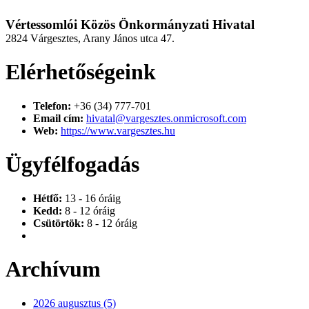
Vértessomlói Közös Önkormányzati Hivatal
2824 Várgesztes, Arany János utca 47.
Elérhetőségeink
Telefon:
+36 (34) 777-701
Email cím:
hivatal@vargesztes.onmicrosoft.com
Web:
https://www.vargesztes.hu
Ügyfélfogadás
Hétfő:
13 - 16 óráig
Kedd:
8 - 12 óráig
Csütörtök:
8 - 12 óráig
Archívum
2026 augusztus (5)