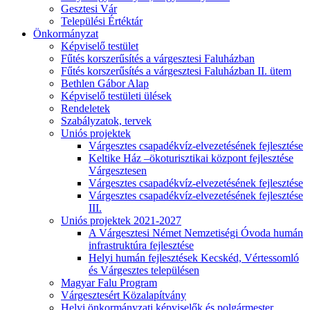
Gesztesi Vár
Települési Értéktár
Önkormányzat
Képviselő testület
Fűtés korszerűsítés a várgesztesi Faluházban
Fűtés korszerűsítés a várgesztesi Faluházban II. ütem
Bethlen Gábor Alap
Képviselő testületi ülések
Rendeletek
Szabályzatok, tervek
Uniós projektek
Várgesztes csapadékvíz-elvezetésének fejlesztése
Keltike Ház –ökoturisztikai központ fejlesztése
Várgesztesen
Várgesztes csapadékvíz-elvezetésének fejlesztése
Várgesztes csapadékvíz-elvezetésének fejlesztése
III.
Uniós projektek 2021-2027
A Várgesztesi Német Nemzetiségi Óvoda humán
infrastruktúra fejlesztése
Helyi humán fejlesztések Kecskéd, Vértessomló
és Várgesztes településen
Magyar Falu Program
Várgesztesért Közalapítvány
Helyi önkormányzati képviselők és polgármester