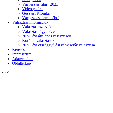
Várgesztes film - 2023
Videó galéria
Gesztesi Krónika
Várgesztes történetéből
Választási információk
Választási szervek
Választási ügyintézés
2024. évi általános választások
Korábbi választások
2026. évi országgyűlési képviselők választása
Keresés
Impresszum
Adatvédelem
Oldaltérkép
‹
›
×