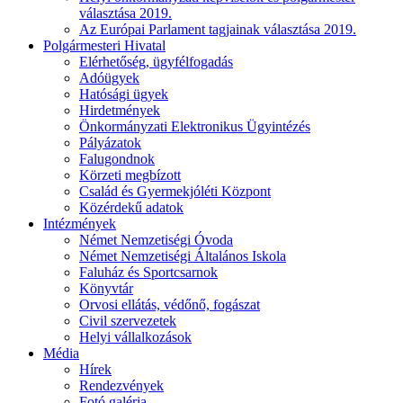
választása 2019.
Az Európai Parlament tagjainak választása 2019.
Polgármesteri Hivatal
Elérhetőség, ügyfélfogadás
Adóügyek
Hatósági ügyek
Hirdetmények
Önkormányzati Elektronikus Ügyintézés
Pályázatok
Falugondnok
Körzeti megbízott
Család és Gyermekjóléti Központ
Közérdekű adatok
Intézmények
Német Nemzetiségi Óvoda
Német Nemzetiségi Általános Iskola
Faluház és Sportcsarnok
Könyvtár
Orvosi ellátás, védőnő, fogászat
Civil szervezetek
Helyi vállalkozások
Média
Hírek
Rendezvények
Fotó galéria