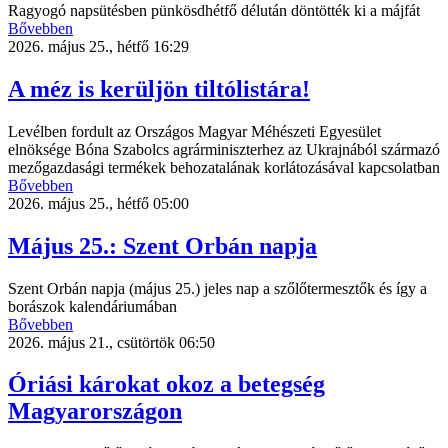
Ragyogó napsütésben pünkösdhétfő délután döntötték ki a májfát
Bővebben
2026. május 25., hétfő 16:29
A méz is kerüljön tiltólistára!
Levélben fordult az Országos Magyar Méhészeti Egyesület
elnöksége Bóna Szabolcs agrárminiszterhez az Ukrajnából származó
mezőgazdasági termékek behozatalának korlátozásával kapcsolatban
Bővebben
2026. május 25., hétfő 05:00
Május 25.: Szent Orbán napja
Szent Orbán napja (május 25.) jeles nap a szőlőtermesztők és így a
borászok kalendáriumában
Bővebben
2026. május 21., csütörtök 06:50
Óriási károkat okoz a betegség
Magyarországon