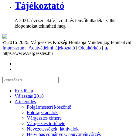
Tájékoztató
A 2021. évi szelektív-, zöld- és fenyőhulladék szállítási
időpontokat tekintheti meg
© 2016-2026. Várgesztes Község Honlapja Minden jog fenntartva!
Impresszum
|
Adatvédelmi tájékoztató
|
Oldaltérkép
|
▲
https://www.vargesztes.hu
Kezdőlap
Választás 2018
A település
Polgármesteri köszöntő
Földrajzi adatok
Várgesztes címere
Várgesztes története
Nevezetességek, látnivalók
Helyi hagyományok, hagyományőrzés