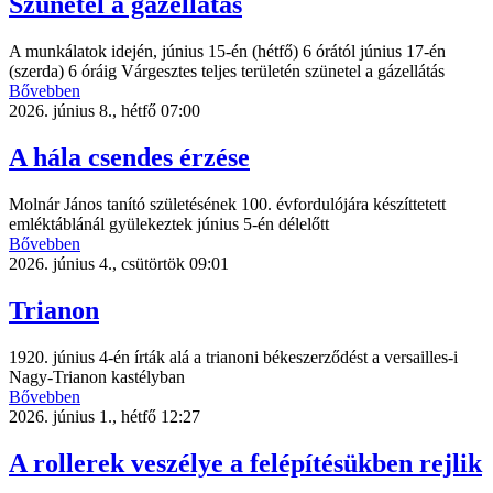
Szünetel a gázellátás
A munkálatok idején, június 15-én (hétfő) 6 órától június 17-én
(szerda) 6 óráig Várgesztes teljes területén szünetel a gázellátás
Bővebben
2026. június 8., hétfő 07:00
A hála csendes érzése
Molnár János tanító születésének 100. évfordulójára készíttetett
emléktáblánál gyülekeztek június 5-én délelőtt
Bővebben
2026. június 4., csütörtök 09:01
Trianon
1920. június 4-én írták alá a trianoni békeszerződést a versailles-i
Nagy-Trianon kastélyban
Bővebben
2026. június 1., hétfő 12:27
A rollerek veszélye a felépítésükben rejlik