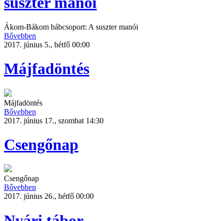
suszter manói
Ákom-Bákom bábcsoport: A suszter manói
Bővebben
2017. június 5., hétfő 00:00
Májfadöntés
Májfadöntés
Bővebben
2017. június 17., szombat 14:30
Csengőnap
Csengőnap
Bővebben
2017. június 26., hétfő 00:00
Nyári tábor