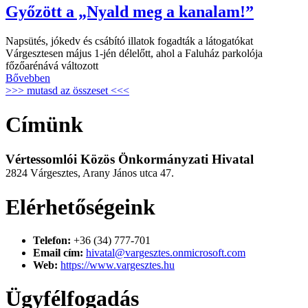
Győzött a „Nyald meg a kanalam!”
Napsütés, jókedv és csábító illatok fogadták a látogatókat
Várgesztesen május 1-jén délelőtt, ahol a Faluház parkolója
főzőarénává változott
Bővebben
>>> mutasd az összeset <<<
Címünk
Vértessomlói Közös Önkormányzati Hivatal
2824 Várgesztes, Arany János utca 47.
Elérhetőségeink
Telefon:
+36 (34) 777-701
Email cím:
hivatal@vargesztes.onmicrosoft.com
Web:
https://www.vargesztes.hu
Ügyfélfogadás