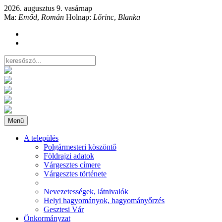
2026. augusztus 9. vasárnap
Ma:
Emőd
,
Román
Holnap:
Lőrinc
,
Blanka
Menü
A település
Polgármesteri köszöntő
Földrajzi adatok
Várgesztes címere
Várgesztes története
Nevezetességek, látnivalók
Helyi hagyományok, hagyományőrzés
Gesztesi Vár
Önkormányzat