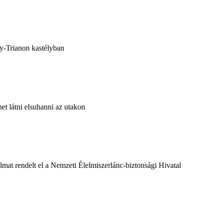
agy-Trianon kastélyban
ehet látni elsuhanni az utakon
almat rendelt el a Nemzeti Élelmiszerlánc-biztonsági Hivatal