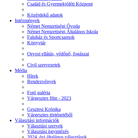
Család és Gyermekjóléti Központ
Közérdekű adatok
Intézmények
Német Nemzetiségi Óvoda
Német Nemzetiségi Általános Iskola
Faluház és Sportcsarnok
Könyvtár
Orvosi ellátás, védőnő, fogászat
Civil szervezetek
Média
Hírek
Rendezvények
Fotó galéria
Várgesztes film - 2023
Gesztesi Krónika
Várgesztes történetéből
Választási információk
Választási szervek
Választási ügyintézés
2024. évi általános választások