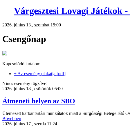
Várgesztesi Lovagi Játéko
2026. június 13., szombat 15:00
Csengőnap
Kapcsolódó tartalom
+ Az esemény plakátja [pdf]
Nincs esemény rögzítve!
2026. június 18., csütörtök 05:00
Átmeneti helyen az SBO
Ütemezett karbantartási munkálatok miatt a Sürgősségi Betegellátó O
Bővebben
2026. június 17., szerda 11:24