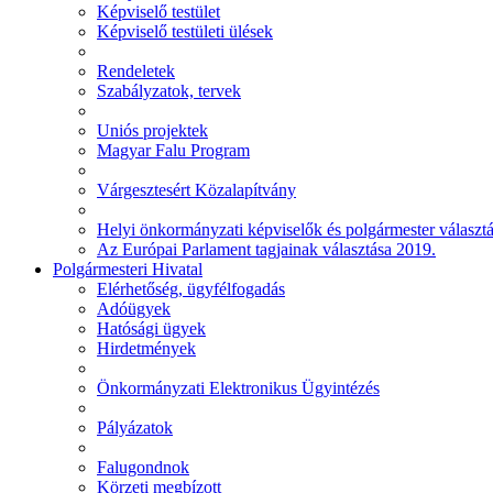
Képviselő testület
Képviselő testületi ülések
Rendeletek
Szabályzatok, tervek
Uniós projektek
Magyar Falu Program
Várgesztesért Közalapítvány
Helyi önkormányzati képviselők és polgármester választ
Az Európai Parlament tagjainak választása 2019.
Polgármesteri Hivatal
Elérhetőség, ügyfélfogadás
Adóügyek
Hatósági ügyek
Hirdetmények
Önkormányzati Elektronikus Ügyintézés
Pályázatok
Falugondnok
Körzeti megbízott