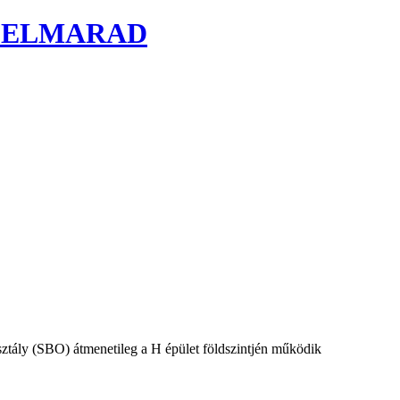
k - ELMARAD
sztály (SBO) átmenetileg a H épület földszintjén működik