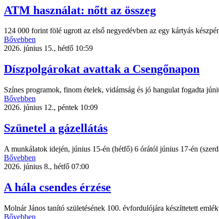
ATM használat: nőtt az összeg
124 000 forint fölé ugrott az első negyedévben az egy kártyás készpén
Bővebben
2026. június 15., hétfő 10:59
Díszpolgárokat avattak a Csengőnapon
Színes programok, finom ételek, vidámság és jó hangulat fogadta jún
Bővebben
2026. június 12., péntek 10:09
Szünetel a gázellátás
A munkálatok idején, június 15-én (hétfő) 6 órától június 17-én (szerda
Bővebben
2026. június 8., hétfő 07:00
A hála csendes érzése
Molnár János tanító születésének 100. évfordulójára készíttetett emlék
Bővebben