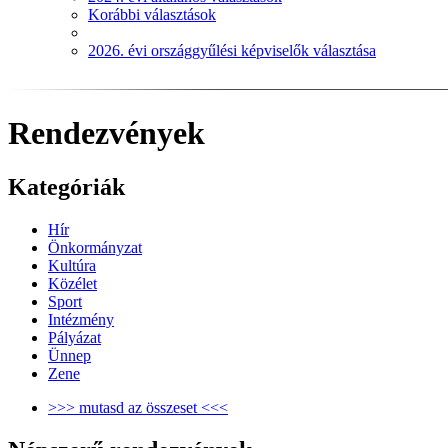
Korábbi választások
2026. évi országgyűlési képviselők választása
Rendezvények
Kategóriák
Hír
Önkormányzat
Kultúra
Közélet
Sport
Intézmény
Pályázat
Ünnep
Zene
>>> mutasd az összeset <<<