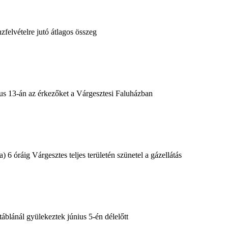
zfelvételre jutó átlagos összeg
ius 13-án az érkezőket a Várgesztesi Faluházban
) 6 óráig Várgesztes teljes területén szünetel a gázellátás
táblánál gyülekeztek június 5-én délelőtt