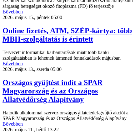
Az amerikai szőlőkabóca a súlyos károkat okozó szőlő aranyszínű
sárgaság betegséget okozó fitoplazma (FD) fő terjesztője
Bővebben
2026. május 15., péntek 05:00
Online fizetés, ATM, SZÉP-kártya: több
MBH-szolgáltatás is érintett
Tervezett informatikai karbantartások miatt több banki
szolgáltatásban is lehetnek átmeneti fennakadások májusban
Bővebben
2026. május 13., szerda 05:00
Országos gyűjtést indít a SPAR
Magyarország és az Országos
Állatvédőrség Alapítvány
Hatodik alkalommal szervez országos állateledel-gyűjtő akciót a
SPAR Magyarország és az Országos Állatvédőrség Alapítvány
Bővebben
2026. május 11., hétfő 13:22