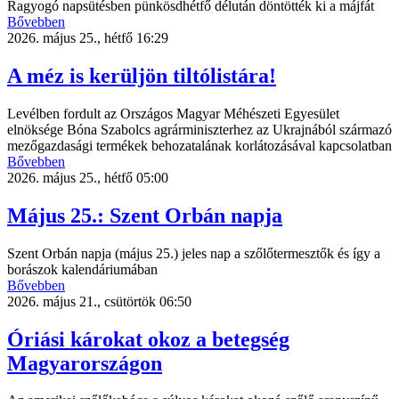
Ragyogó napsütésben pünkösdhétfő délután döntötték ki a májfát
Bővebben
2026. május 25., hétfő 16:29
A méz is kerüljön tiltólistára!
Levélben fordult az Országos Magyar Méhészeti Egyesület
elnöksége Bóna Szabolcs agrárminiszterhez az Ukrajnából származó
mezőgazdasági termékek behozatalának korlátozásával kapcsolatban
Bővebben
2026. május 25., hétfő 05:00
Május 25.: Szent Orbán napja
Szent Orbán napja (május 25.) jeles nap a szőlőtermesztők és így a
borászok kalendáriumában
Bővebben
2026. május 21., csütörtök 06:50
Óriási károkat okoz a betegség
Magyarországon