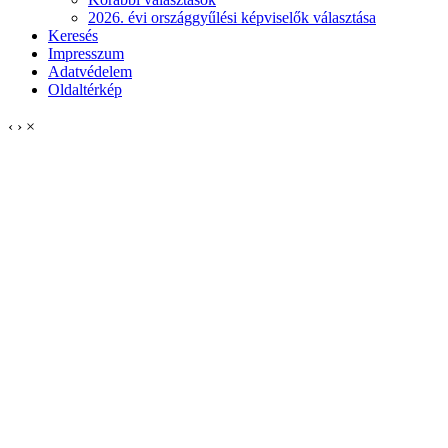
2026. évi országgyűlési képviselők választása
Keresés
Impresszum
Adatvédelem
Oldaltérkép
‹
›
×