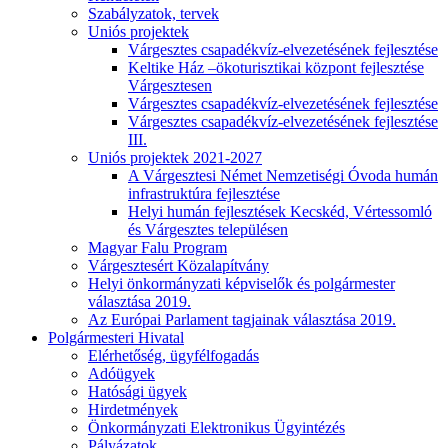
Szabályzatok, tervek
Uniós projektek
Várgesztes csapadékvíz-elvezetésének fejlesztése
Keltike Ház –ökoturisztikai központ fejlesztése
Várgesztesen
Várgesztes csapadékvíz-elvezetésének fejlesztése
Várgesztes csapadékvíz-elvezetésének fejlesztése
III.
Uniós projektek 2021-2027
A Várgesztesi Német Nemzetiségi Óvoda humán
infrastruktúra fejlesztése
Helyi humán fejlesztések Kecskéd, Vértessomló
és Várgesztes településen
Magyar Falu Program
Várgesztesért Közalapítvány
Helyi önkormányzati képviselők és polgármester
választása 2019.
Az Európai Parlament tagjainak választása 2019.
Polgármesteri Hivatal
Elérhetőség, ügyfélfogadás
Adóügyek
Hatósági ügyek
Hirdetmények
Önkormányzati Elektronikus Ügyintézés
Pályázatok