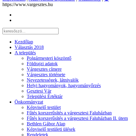
https://www.vargesztes.hu
Kezdőlap
Választás 2018
A település
Polgármesteri köszöntő
Földrajzi adatok
Várgesztes címere
Várgesztes története
Nevezetességek, látnivalók
Helyi hagyományok, hagyományőrzés
Gesztesi Vár
Települési Értéktár
Önkormányzat
Képviselő testület
Fűtés korszerűsítés a várgesztesi Faluházban
Fűtés korszerűsítés a várgesztesi Faluházban II. ütem
Bethlen Gábor Alap
Képviselő testületi ülések
Rendeletek