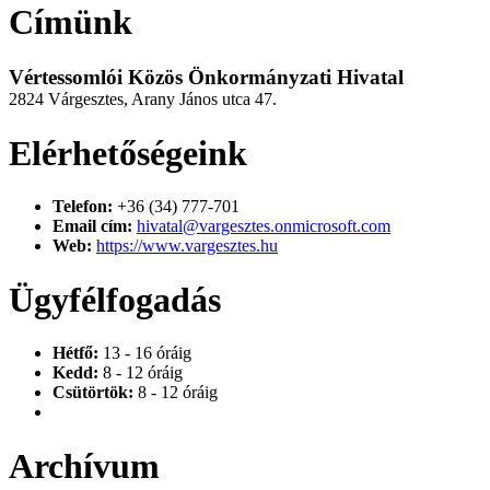
Címünk
Vértessomlói Közös Önkormányzati Hivatal
2824 Várgesztes, Arany János utca 47.
Elérhetőségeink
Telefon:
+36 (34) 777-701
Email cím:
hivatal@vargesztes.onmicrosoft.com
Web:
https://www.vargesztes.hu
Ügyfélfogadás
Hétfő:
13 - 16 óráig
Kedd:
8 - 12 óráig
Csütörtök:
8 - 12 óráig
Archívum