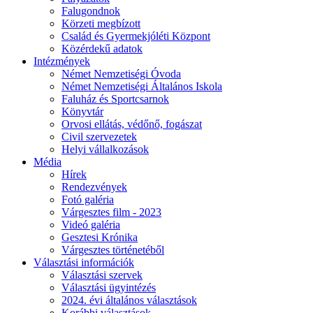
Falugondnok
Körzeti megbízott
Család és Gyermekjóléti Központ
Közérdekű adatok
Intézmények
Német Nemzetiségi Óvoda
Német Nemzetiségi Általános Iskola
Faluház és Sportcsarnok
Könyvtár
Orvosi ellátás, védőnő, fogászat
Civil szervezetek
Helyi vállalkozások
Média
Hírek
Rendezvények
Fotó galéria
Várgesztes film - 2023
Videó galéria
Gesztesi Krónika
Várgesztes történetéből
Választási információk
Választási szervek
Választási ügyintézés
2024. évi általános választások
Korábbi választások