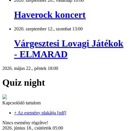
2020. szeptember 20., vasárnap 10:00
Haverock koncert
2020. szeptember 12., szombat 13:00
Várgesztesi Lovagi Játékok
- ELMARAD
2026. május 22., péntek 18:00
Quiz night
Kapcsolódó tartalom
+ Az esemény plakátja [pdf]
Nincs esemény rögzítve!
2026. június 18., csütörtök 05:00