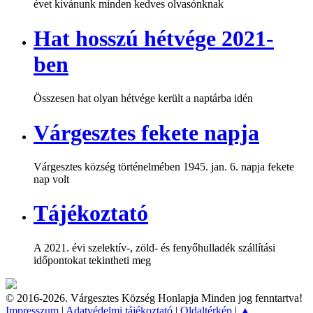
évet kívánunk minden kedves olvasónknak
Hat hosszú hétvége 2021-
ben
Összesen hat olyan hétvége került a naptárba idén
Várgesztes fekete napja
Várgesztes község történelmében 1945. jan. 6. napja fekete
nap volt
Tájékoztató
A 2021. évi szelektív-, zöld- és fenyőhulladék szállítási
időpontokat tekintheti meg
© 2016-2026. Várgesztes Község Honlapja Minden jog fenntartva!
Impresszum
|
Adatvédelmi tájékoztató
|
Oldaltérkép
|
▲