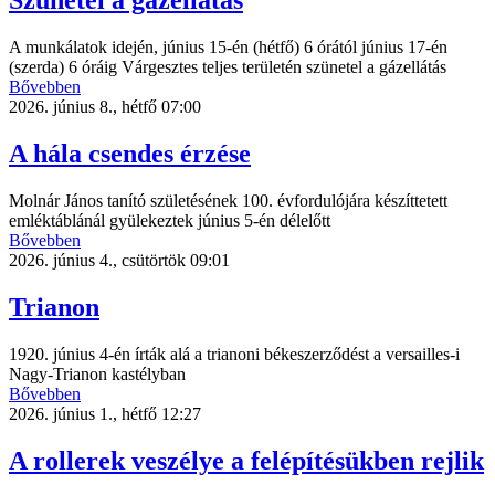
Szünetel a gázellátás
A munkálatok idején, június 15-én (hétfő) 6 órától június 17-én
(szerda) 6 óráig Várgesztes teljes területén szünetel a gázellátás
Bővebben
2026. június 8., hétfő 07:00
A hála csendes érzése
Molnár János tanító születésének 100. évfordulójára készíttetett
emléktáblánál gyülekeztek június 5-én délelőtt
Bővebben
2026. június 4., csütörtök 09:01
Trianon
1920. június 4-én írták alá a trianoni békeszerződést a versailles-i
Nagy-Trianon kastélyban
Bővebben
2026. június 1., hétfő 12:27
A rollerek veszélye a felépítésükben rejlik