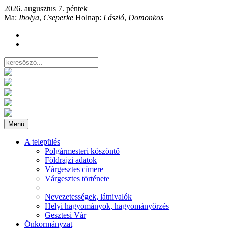
2026. augusztus 7. péntek
Ma:
Ibolya
,
Cseperke
Holnap:
László
,
Domonkos
Menü
A település
Polgármesteri köszöntő
Földrajzi adatok
Várgesztes címere
Várgesztes története
Nevezetességek, látnivalók
Helyi hagyományok, hagyományőrzés
Gesztesi Vár
Önkormányzat