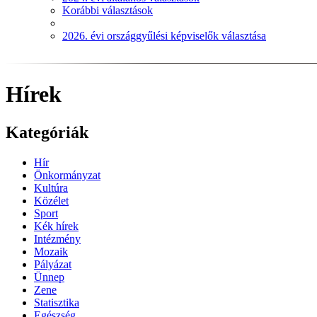
Korábbi választások
2026. évi országgyűlési képviselők választása
Hírek
Kategóriák
Hír
Önkormányzat
Kultúra
Közélet
Sport
Kék hírek
Intézmény
Mozaik
Pályázat
Ünnep
Zene
Statisztika
Egészség