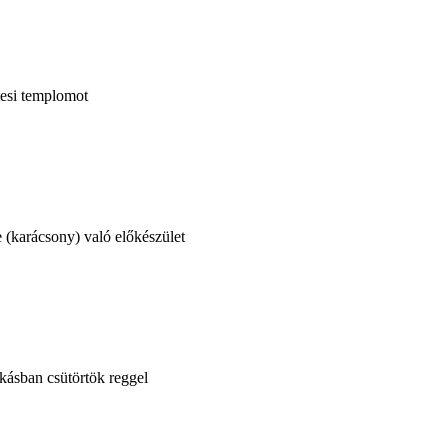
tesi templomot
e (karácsony) való előkészület
akásban csütörtök reggel