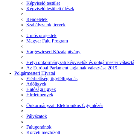
Képviselő testület
Képviselő testületi ülések
Rendeletek
Szabályzatok, tervek
Uniós projektek
Magyar Falu Program
Várgesztesért Közalapítvány
Helyi önkormányzati képviselők és polgármester választ
Az Európai Parlament tagjainak választása 2019.
Polgármesteri Hivatal
Elérhetőség, ügyfélfogadás
Adóügyek
Hatósági ügyek
Hirdetmények
Önkormányzati Elektronikus Ügyintézés
Pályázatok
Falugondnok
Körzeti megbízott