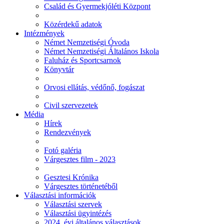
Család és Gyermekjóléti Központ
Közérdekű adatok
Intézmények
Német Nemzetiségi Óvoda
Német Nemzetiségi Általános Iskola
Faluház és Sportcsarnok
Könyvtár
Orvosi ellátás, védőnő, fogászat
Civil szervezetek
Média
Hírek
Rendezvények
Fotó galéria
Várgesztes film - 2023
Gesztesi Krónika
Várgesztes történetéből
Választási információk
Választási szervek
Választási ügyintézés
2024. évi általános választások