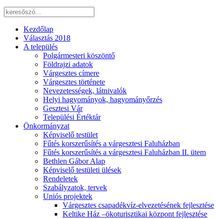
Kezdőlap
Választás 2018
A település
Polgármesteri köszöntő
Földrajzi adatok
Várgesztes címere
Várgesztes története
Nevezetességek, látnivalók
Helyi hagyományok, hagyományőrzés
Gesztesi Vár
Települési Értéktár
Önkormányzat
Képviselő testület
Fűtés korszerűsítés a várgesztesi Faluházban
Fűtés korszerűsítés a várgesztesi Faluházban II. ütem
Bethlen Gábor Alap
Képviselő testületi ülések
Rendeletek
Szabályzatok, tervek
Uniós projektek
Várgesztes csapadékvíz-elvezetésének fejlesztése
Keltike Ház –ökoturisztikai központ fejlesztése