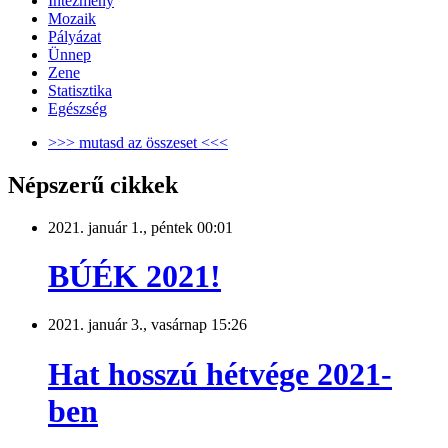
Intézmény
Mozaik
Pályázat
Ünnep
Zene
Statisztika
Egészség
>>> mutasd az összeset <<<
Népszerű cikkek
2021. január 1., péntek 00:01
BÚÉK 2021!
2021. január 3., vasárnap 15:26
Hat hosszú hétvége 2021-
ben