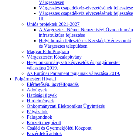
Várgesztesen
Várgesztes csapadékvíz-elvezetésének fejlesztése
Várgesztes csapadékvíz-elvezetésének fejlesztése
III.
Uniós projektek 2021-2027
A Várgesztesi Német Nemzetiségi Óvoda humán
infrastruktúra fejlesztése
Helyi humán fejlesztések Kecskéd, Vértessomló
és Várgesztes településen
Magyar Falu Program
Várgesztesért Közalapítvány
Helyi önkormányzati képviselők és polgármester
választása 2019.
Az Európai Parlament tagjainak választása 2019.
Polgármesteri Hivatal
Elérhetőség, ügyfélfogadás
Adóügyek
Hatósági ügyek
Hirdetmények
Önkormányzati Elektronikus Ügyintézés
Pályázatok
Falugondnok
Körzeti megbízott
Család és Gyermekjóléti Központ
Közérdekű adatok