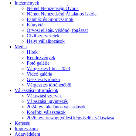
Intézmények
Német Nemzetiségi Óvoda
Német Nemzetiségi Általános Iskola
Faluház és Sportcsarnok
Könyvtár
Orvosi ellátás, védőnő, fogászat
Civil szervezetek
Helyi vállalkozások
Média
Hírek
Rendezvények
Fotó galéria
Várgesztes film - 2023
Videó galéria
Gesztesi Krónika
Várgesztes történetéből
Választási információk
Választási szervek
Választási ügyintézés
2024. évi általános választások
Korábbi választások
2026. évi országgyűlési képviselők választása
Keresés
Impresszum
Adatvédelem