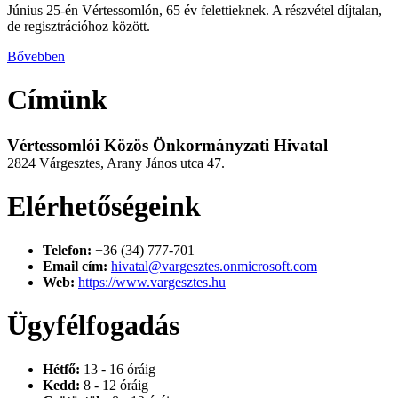
Június 25-én Vértessomlón, 65 év felettieknek. A részvétel díjtalan,
de regisztrációhoz között.
Bővebben
Címünk
Vértessomlói Közös Önkormányzati Hivatal
2824 Várgesztes, Arany János utca 47.
Elérhetőségeink
Telefon:
+36 (34) 777-701
Email cím:
hivatal@vargesztes.onmicrosoft.com
Web:
https://www.vargesztes.hu
Ügyfélfogadás
Hétfő:
13 - 16 óráig
Kedd:
8 - 12 óráig