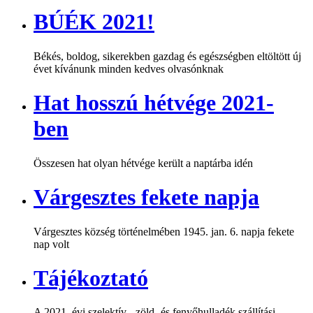
BÚÉK 2021!
Békés, boldog, sikerekben gazdag és egészségben eltöltött új
évet kívánunk minden kedves olvasónknak
Hat hosszú hétvége 2021-
ben
Összesen hat olyan hétvége került a naptárba idén
Várgesztes fekete napja
Várgesztes község történelmében 1945. jan. 6. napja fekete
nap volt
Tájékoztató
A 2021. évi szelektív-, zöld- és fenyőhulladék szállítási