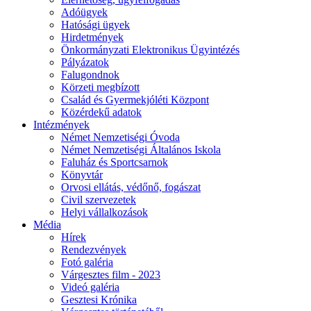
Adóügyek
Hatósági ügyek
Hirdetmények
Önkormányzati Elektronikus Ügyintézés
Pályázatok
Falugondnok
Körzeti megbízott
Család és Gyermekjóléti Központ
Közérdekű adatok
Intézmények
Német Nemzetiségi Óvoda
Német Nemzetiségi Általános Iskola
Faluház és Sportcsarnok
Könyvtár
Orvosi ellátás, védőnő, fogászat
Civil szervezetek
Helyi vállalkozások
Média
Hírek
Rendezvények
Fotó galéria
Várgesztes film - 2023
Videó galéria
Gesztesi Krónika