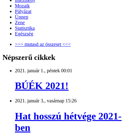
Intézmény
Mozaik
Pályázat
Ünnep
Zene
Statisztika
Egészség
>>> mutasd az összeset <<<
Népszerű cikkek
2021. január 1., péntek 00:01
BÚÉK 2021!
2021. január 3., vasárnap 15:26
Hat hosszú hétvége 2021-
ben