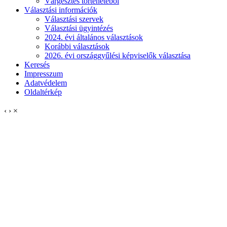
Várgesztes történetéből
Választási információk
Választási szervek
Választási ügyintézés
2024. évi általános választások
Korábbi választások
2026. évi országgyűlési képviselők választása
Keresés
Impresszum
Adatvédelem
Oldaltérkép
‹
›
×