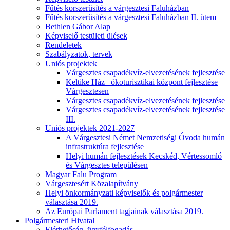
Fűtés korszerűsítés a várgesztesi Faluházban
Fűtés korszerűsítés a várgesztesi Faluházban II. ütem
Bethlen Gábor Alap
Képviselő testületi ülések
Rendeletek
Szabályzatok, tervek
Uniós projektek
Várgesztes csapadékvíz-elvezetésének fejlesztése
Keltike Ház –ökoturisztikai központ fejlesztése
Várgesztesen
Várgesztes csapadékvíz-elvezetésének fejlesztése
Várgesztes csapadékvíz-elvezetésének fejlesztése
III.
Uniós projektek 2021-2027
A Várgesztesi Német Nemzetiségi Óvoda humán
infrastruktúra fejlesztése
Helyi humán fejlesztések Kecskéd, Vértessomló
és Várgesztes településen
Magyar Falu Program
Várgesztesért Közalapítvány
Helyi önkormányzati képviselők és polgármester
választása 2019.
Az Európai Parlament tagjainak választása 2019.
Polgármesteri Hivatal
Elérhetőség, ügyfélfogadás