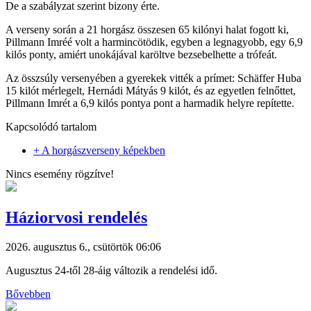
De a szabályzat szerint bizony érte.
A verseny során a 21 horgász összesen 65 kilónyi halat fogott ki,
Pillmann Imréé volt a harmincötödik, egyben a legnagyobb, egy 6,9
kilós ponty, amiért unokájával karöltve bezsebelhette a trófeát.
Az összsúly versenyében a gyerekek vitték a prímet: Schäffer Huba
15 kilót mérlegelt, Hernádi Mátyás 9 kilót, és az egyetlen felnőttet,
Pillmann Imrét a 6,9 kilós pontya pont a harmadik helyre repítette.
Kapcsolódó tartalom
+ A horgászverseny képekben
Nincs esemény rögzítve!
Háziorvosi rendelés
2026. augusztus 6., csütörtök 06:06
Augusztus 24-től 28-áig változik a rendelési idő.
Bővebben