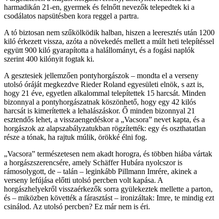
harmadikán 21-en, gyermek és felnőtt nevezők telepedtek ki a
csodálatos napsütésben kora reggel a partra.
A tó biztosan nem szűkölködik halban, hiszen a leeresztés után 1200
kiló érkezett vissza, azóta a növekedés mellett a múlt heti telepítéssel
együtt 900 kiló gyarapította a halállományt, és a fogási naplók
szerint 400 kilónyit fogtak ki.
A gesztesiek jellemzően pontyhorgászok – mondta el a verseny
utolsó óráját megkezdve Rieder Roland egyesületi elnök, s azt is,
hogy 21 éve, egyetlen alkalommal telepítettek 15 harcsát. Minden
bizonnyal a pontyhorgászatnak köszönhető, hogy egy 42 kilós
harcsát is kimerítettek a lehalászáskor. Ő minden bizonnyal 21
esztendős lehet, a visszaengedéskor a „Vacsora” nevet kapta, és a
horgászok az alapszabályzatukban rögzítették: egy és oszthatatlan
része a tónak, ha rajtuk múlik, örökké élni fog.
„Vacsora” természetesen nem akadt horogra, és többen hiába vártak
a horgászszerencsére, amely Schäffer Hubára nyolcszor is
rámosolygott, de – talán – leginkább Pillmann Imrére, akinek a
verseny lefújása előtti utolsó percben volt kapása. A
horgászhelyekről visszaérkezők sorra gyülekeztek mellette a parton,
és – miközben követték a fárasztást – ironizáltak: Imre, te mindig ezt
csinálod. Az utolsó percben? Ez már nem is éri.