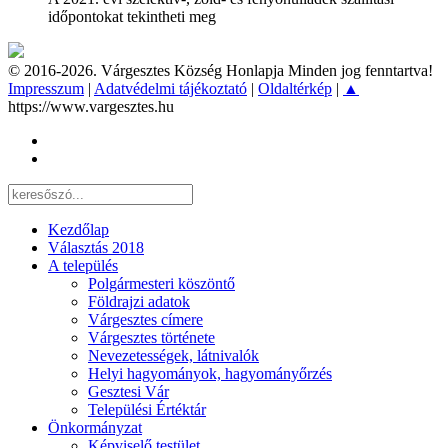
időpontokat tekintheti meg
© 2016-2026. Várgesztes Község Honlapja Minden jog fenntartva!
Impresszum
|
Adatvédelmi tájékoztató
|
Oldaltérkép
|
▲
https://www.vargesztes.hu
Kezdőlap
Választás 2018
A település
Polgármesteri köszöntő
Földrajzi adatok
Várgesztes címere
Várgesztes története
Nevezetességek, látnivalók
Helyi hagyományok, hagyományőrzés
Gesztesi Vár
Települési Értéktár
Önkormányzat
Képviselő testület