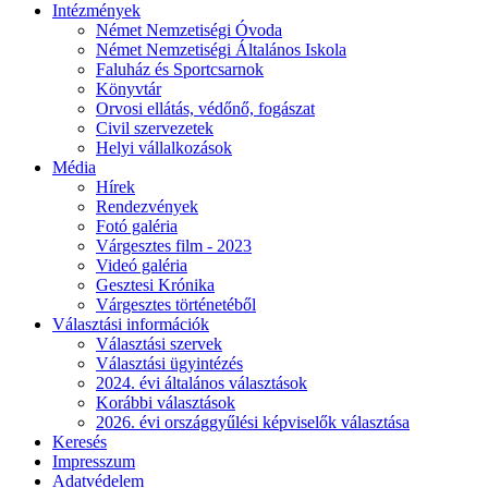
Intézmények
Német Nemzetiségi Óvoda
Német Nemzetiségi Általános Iskola
Faluház és Sportcsarnok
Könyvtár
Orvosi ellátás, védőnő, fogászat
Civil szervezetek
Helyi vállalkozások
Média
Hírek
Rendezvények
Fotó galéria
Várgesztes film - 2023
Videó galéria
Gesztesi Krónika
Várgesztes történetéből
Választási információk
Választási szervek
Választási ügyintézés
2024. évi általános választások
Korábbi választások
2026. évi országgyűlési képviselők választása
Keresés
Impresszum
Adatvédelem