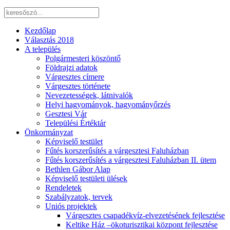
Kezdőlap
Választás 2018
A település
Polgármesteri köszöntő
Földrajzi adatok
Várgesztes címere
Várgesztes története
Nevezetességek, látnivalók
Helyi hagyományok, hagyományőrzés
Gesztesi Vár
Települési Értéktár
Önkormányzat
Képviselő testület
Fűtés korszerűsítés a várgesztesi Faluházban
Fűtés korszerűsítés a várgesztesi Faluházban II. ütem
Bethlen Gábor Alap
Képviselő testületi ülések
Rendeletek
Szabályzatok, tervek
Uniós projektek
Várgesztes csapadékvíz-elvezetésének fejlesztése
Keltike Ház –ökoturisztikai központ fejlesztése