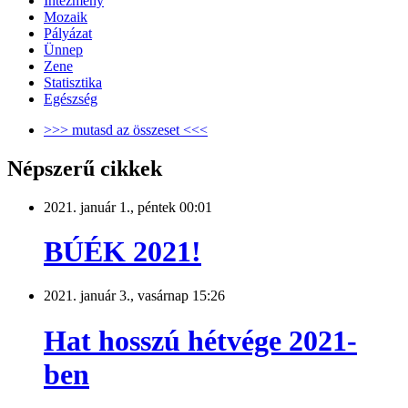
Intézmény
Mozaik
Pályázat
Ünnep
Zene
Statisztika
Egészség
>>> mutasd az összeset <<<
Népszerű cikkek
2021. január 1., péntek 00:01
BÚÉK 2021!
2021. január 3., vasárnap 15:26
Hat hosszú hétvége 2021-
ben