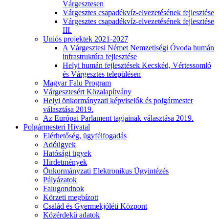
Várgesztesen
Várgesztes csapadékvíz-elvezetésének fejlesztése
Várgesztes csapadékvíz-elvezetésének fejlesztése
III.
Uniós projektek 2021-2027
A Várgesztesi Német Nemzetiségi Óvoda humán
infrastruktúra fejlesztése
Helyi humán fejlesztések Kecskéd, Vértessomló
és Várgesztes településen
Magyar Falu Program
Várgesztesért Közalapítvány
Helyi önkormányzati képviselők és polgármester
választása 2019.
Az Európai Parlament tagjainak választása 2019.
Polgármesteri Hivatal
Elérhetőség, ügyfélfogadás
Adóügyek
Hatósági ügyek
Hirdetmények
Önkormányzati Elektronikus Ügyintézés
Pályázatok
Falugondnok
Körzeti megbízott
Család és Gyermekjóléti Központ
Közérdekű adatok