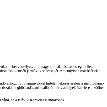
zokon lehet veszélyes, ahol nagyobb haladási sebesség mellett a
ató úton csökkentsék járművük sebességét. Amennyiben már beértek a
gendő ahhoz, hogy járművükkel hirtelen fékezés esetén is meg tudjanak
e műszaki meghibásodás miatt álló járműre, amelyek észlelése a ködben
lni, ha a látási viszonyok ezt indokolják.