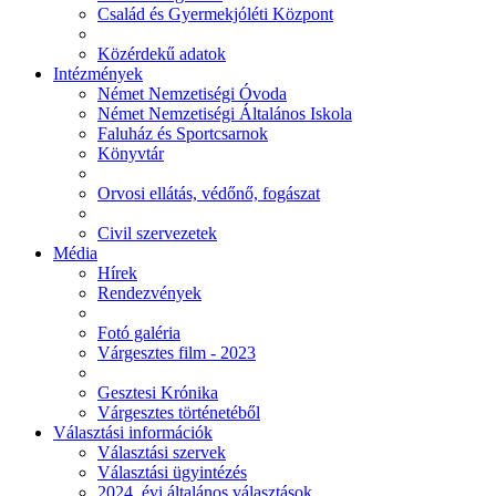
Család és Gyermekjóléti Központ
Közérdekű adatok
Intézmények
Német Nemzetiségi Óvoda
Német Nemzetiségi Általános Iskola
Faluház és Sportcsarnok
Könyvtár
Orvosi ellátás, védőnő, fogászat
Civil szervezetek
Média
Hírek
Rendezvények
Fotó galéria
Várgesztes film - 2023
Gesztesi Krónika
Várgesztes történetéből
Választási információk
Választási szervek
Választási ügyintézés
2024. évi általános választások