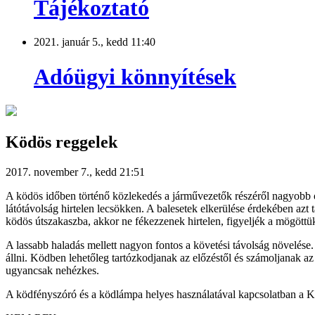
Tájékoztató
2021. január 5., kedd 11:40
Adóügyi könnyítések
Ködös reggelek
2017. november 7., kedd 21:51
A ködös időben történő közlekedés a járművezetők részéről nagyobb od
látótávolság hirtelen lecsökken. A balesetek elkerülése érdekében az
ködös útszakaszba, akkor ne fékezzenek hirtelen, figyeljék a mögöttük
A lassabb haladás mellett nagyon fontos a követési távolság növelése.
állni. Ködben lehetőleg tartózkodjanak az előzéstől és számoljanak az
ugyancsak nehézkes.
A ködfényszóró és a ködlámpa helyes használatával kapcsolatban a K