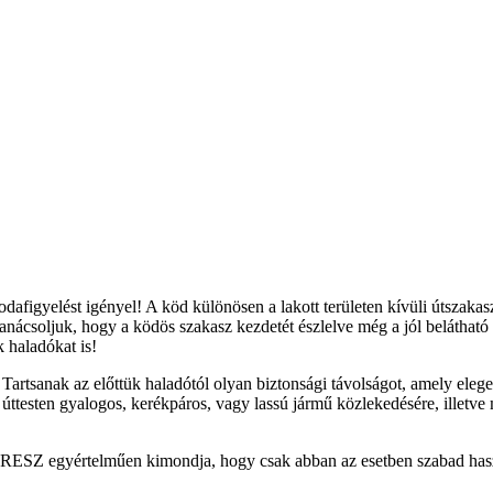
afigyelést igényel! A köd különösen a lakott területen kívüli útszakas
t tanácsoljuk, hogy a ködös szakasz kezdetét észlelve még a jól beláth
 haladókat is!
 Tartsanak az előttük haladótól olyan biztonsági távolságot, amely ele
 úttesten gyalogos, kerékpáros, vagy lassú jármű közlekedésére, illetv
RESZ egyértelműen kimondja, hogy csak abban az esetben szabad haszná