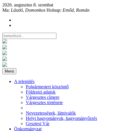
2026. augusztus 8. szombat
Ma:
László
,
Domonkos
Holnap:
Emőd
,
Román
Menü
A település
Polgármesteri köszöntő
Földrajzi adatok
Várgesztes címere
Várgesztes története
Nevezetességek, látnivalók
Helyi hagyományok, hagyományőrzés
Gesztesi Vár
Önkormányzat