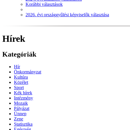
Korábbi választások
2026. évi országgyűlési képviselők választása
Hírek
Kategóriák
Hír
Önkormányzat
Kultúra
Közélet
Sport
Kék hírek
Intézmény
Mozaik
Pályázat
Ünnep
Zene
Statisztika
Egészség