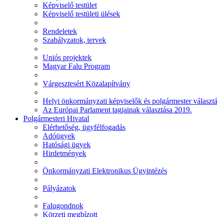
Képviselő testület
Képviselő testületi ülések
Rendeletek
Szabályzatok, tervek
Uniós projektek
Magyar Falu Program
Várgesztesért Közalapítvány
Helyi önkormányzati képviselők és polgármester választ
Az Európai Parlament tagjainak választása 2019.
Polgármesteri Hivatal
Elérhetőség, ügyfélfogadás
Adóügyek
Hatósági ügyek
Hirdetmények
Önkormányzati Elektronikus Ügyintézés
Pályázatok
Falugondnok
Körzeti megbízott