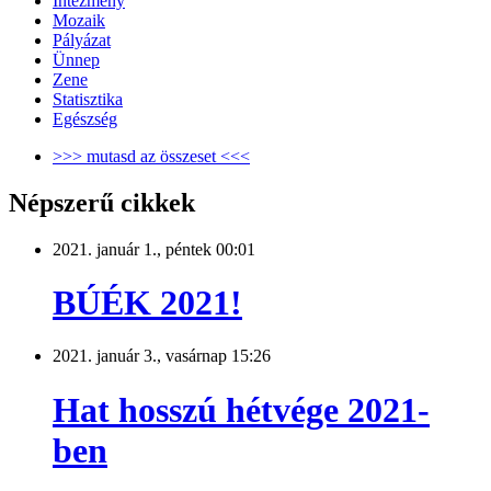
Intézmény
Mozaik
Pályázat
Ünnep
Zene
Statisztika
Egészség
>>> mutasd az összeset <<<
Népszerű cikkek
2021. január 1., péntek 00:01
BÚÉK 2021!
2021. január 3., vasárnap 15:26
Hat hosszú hétvége 2021-
ben