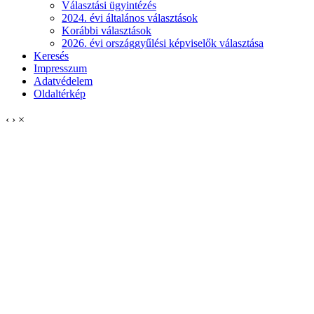
Választási ügyintézés
2024. évi általános választások
Korábbi választások
2026. évi országgyűlési képviselők választása
Keresés
Impresszum
Adatvédelem
Oldaltérkép
‹
›
×