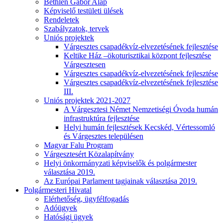
Bethlen Gábor Alap
Képviselő testületi ülések
Rendeletek
Szabályzatok, tervek
Uniós projektek
Várgesztes csapadékvíz-elvezetésének fejlesztése
Keltike Ház –ökoturisztikai központ fejlesztése
Várgesztesen
Várgesztes csapadékvíz-elvezetésének fejlesztése
Várgesztes csapadékvíz-elvezetésének fejlesztése
III.
Uniós projektek 2021-2027
A Várgesztesi Német Nemzetiségi Óvoda humán
infrastruktúra fejlesztése
Helyi humán fejlesztések Kecskéd, Vértessomló
és Várgesztes településen
Magyar Falu Program
Várgesztesért Közalapítvány
Helyi önkormányzati képviselők és polgármester
választása 2019.
Az Európai Parlament tagjainak választása 2019.
Polgármesteri Hivatal
Elérhetőség, ügyfélfogadás
Adóügyek
Hatósági ügyek