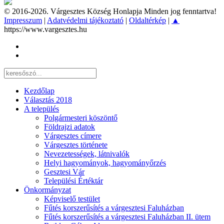
© 2016-2026. Várgesztes Község Honlapja Minden jog fenntartva!
Impresszum
|
Adatvédelmi tájékoztató
|
Oldaltérkép
|
▲
https://www.vargesztes.hu
Kezdőlap
Választás 2018
A település
Polgármesteri köszöntő
Földrajzi adatok
Várgesztes címere
Várgesztes története
Nevezetességek, látnivalók
Helyi hagyományok, hagyományőrzés
Gesztesi Vár
Települési Értéktár
Önkormányzat
Képviselő testület
Fűtés korszerűsítés a várgesztesi Faluházban
Fűtés korszerűsítés a várgesztesi Faluházban II. ütem