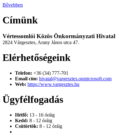
Bővebben
Címünk
Vértessomlói Közös Önkormányzati Hivatal
2824 Várgesztes, Arany János utca 47.
Elérhetőségeink
Telefon:
+36 (34) 777-701
Email cím:
hivatal@vargesztes.onmicrosoft.com
Web:
https://www.vargesztes.hu
Ügyfélfogadás
Hétfő:
13 - 16 óráig
Kedd:
8 - 12 óráig
Csütörtök:
8 - 12 óráig