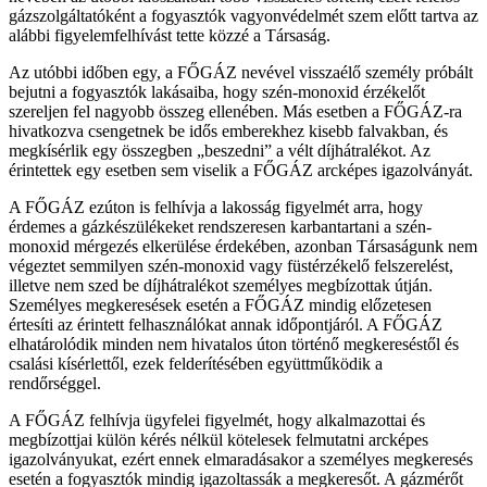
gázszolgáltatóként a fogyasztók vagyonvédelmét szem előtt tartva az
alábbi figyelemfelhívást tette közzé a Társaság.
Az utóbbi időben egy, a FŐGÁZ nevével visszaélő személy próbált
bejutni a fogyasztók lakásaiba, hogy szén-monoxid érzékelőt
szereljen fel nagyobb összeg ellenében. Más esetben a FŐGÁZ-ra
hivatkozva csengetnek be idős emberekhez kisebb falvakban, és
megkísérlik egy összegben „beszedni” a vélt díjhátralékot. Az
érintettek egy esetben sem viselik a FŐGÁZ arcképes igazolványát.
A FŐGÁZ ezúton is felhívja a lakosság figyelmét arra, hogy
érdemes a gázkészülékeket rendszeresen karbantartani a szén-
monoxid mérgezés elkerülése érdekében, azonban Társaságunk nem
végeztet semmilyen szén-monoxid vagy füstérzékelő felszerelést,
illetve nem szed be díjhátralékot személyes megbízottak útján.
Személyes megkeresések esetén a FŐGÁZ mindig előzetesen
értesíti az érintett felhasználókat annak időpontjáról. A FŐGÁZ
elhatárolódik minden nem hivatalos úton történő megkereséstől és
csalási kísérlettől, ezek felderítésében együttműködik a
rendőrséggel.
A FŐGÁZ felhívja ügyfelei figyelmét, hogy alkalmazottai és
megbízottjai külön kérés nélkül kötelesek felmutatni arcképes
igazolványukat, ezért ennek elmaradásakor a személyes megkeresés
esetén a fogyasztók mindig igazoltassák a megkeresőt. A gázmérőt