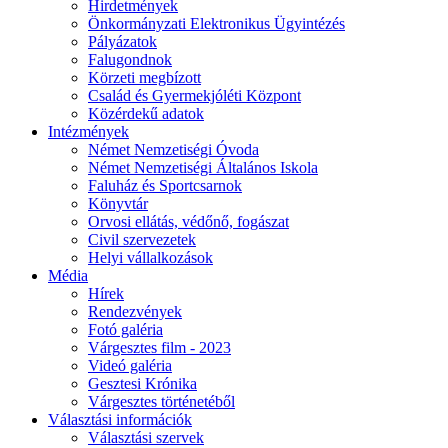
Hirdetmények
Önkormányzati Elektronikus Ügyintézés
Pályázatok
Falugondnok
Körzeti megbízott
Család és Gyermekjóléti Központ
Közérdekű adatok
Intézmények
Német Nemzetiségi Óvoda
Német Nemzetiségi Általános Iskola
Faluház és Sportcsarnok
Könyvtár
Orvosi ellátás, védőnő, fogászat
Civil szervezetek
Helyi vállalkozások
Média
Hírek
Rendezvények
Fotó galéria
Várgesztes film - 2023
Videó galéria
Gesztesi Krónika
Várgesztes történetéből
Választási információk
Választási szervek