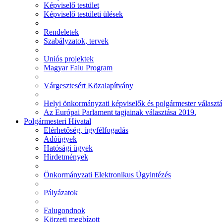
Képviselő testület
Képviselő testületi ülések
Rendeletek
Szabályzatok, tervek
Uniós projektek
Magyar Falu Program
Várgesztesért Közalapítvány
Helyi önkormányzati képviselők és polgármester választ
Az Európai Parlament tagjainak választása 2019.
Polgármesteri Hivatal
Elérhetőség, ügyfélfogadás
Adóügyek
Hatósági ügyek
Hirdetmények
Önkormányzati Elektronikus Ügyintézés
Pályázatok
Falugondnok
Körzeti megbízott