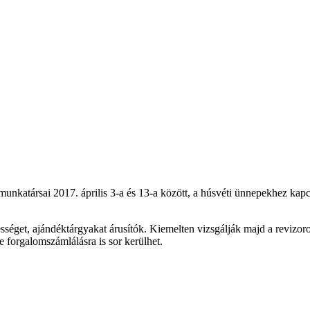
rsai 2017. április 3-a és 13-a között, a húsvéti ünnepekhez kapcso
ességet, ajándéktárgyakat árusítók. Kiemelten vizsgálják majd a revizo
de forgalomszámlálásra is sor kerülhet.