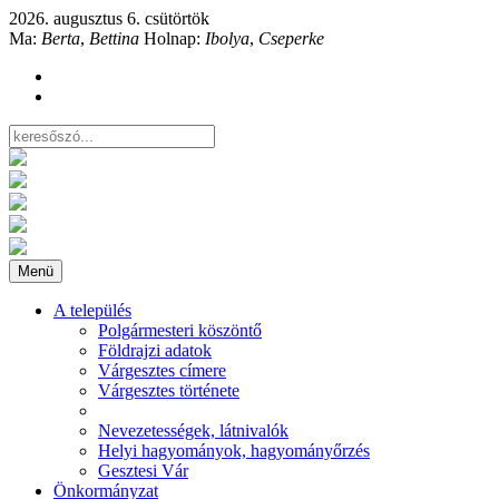
2026. augusztus 6. csütörtök
Ma:
Berta
,
Bettina
Holnap:
Ibolya
,
Cseperke
Menü
A település
Polgármesteri köszöntő
Földrajzi adatok
Várgesztes címere
Várgesztes története
Nevezetességek, látnivalók
Helyi hagyományok, hagyományőrzés
Gesztesi Vár
Önkormányzat