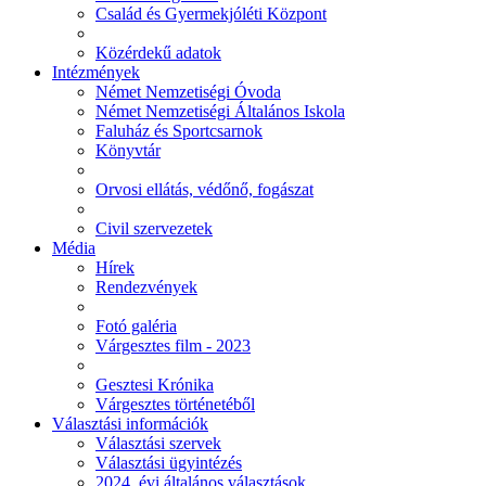
Család és Gyermekjóléti Központ
Közérdekű adatok
Intézmények
Német Nemzetiségi Óvoda
Német Nemzetiségi Általános Iskola
Faluház és Sportcsarnok
Könyvtár
Orvosi ellátás, védőnő, fogászat
Civil szervezetek
Média
Hírek
Rendezvények
Fotó galéria
Várgesztes film - 2023
Gesztesi Krónika
Várgesztes történetéből
Választási információk
Választási szervek
Választási ügyintézés
2024. évi általános választások