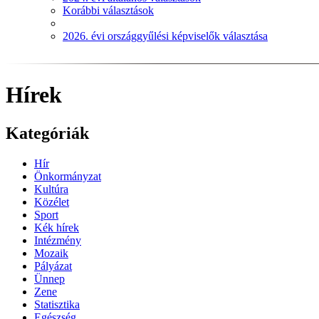
Korábbi választások
2026. évi országgyűlési képviselők választása
Hírek
Kategóriák
Hír
Önkormányzat
Kultúra
Közélet
Sport
Kék hírek
Intézmény
Mozaik
Pályázat
Ünnep
Zene
Statisztika
Egészség