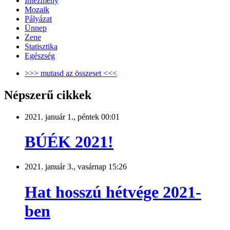
Intézmény
Mozaik
Pályázat
Ünnep
Zene
Statisztika
Egészség
>>> mutasd az összeset <<<
Népszerű cikkek
2021. január 1., péntek 00:01
BÚÉK 2021!
2021. január 3., vasárnap 15:26
Hat hosszú hétvége 2021-
ben