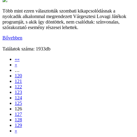
Több mint ezren választották szombati kikapcsolódásnak a
nyolcadik alkalommal megrendezett Várgesztesi Lovagi Játékok
programját, s akik így döntöttek, nem csalódtak: színvonalas,
szórakoztató esemény részesei lehettek.
Bővebben
Találatok száma: 1933db
««
«
…
120
121
122
123
124
125
126
127
128
129
»