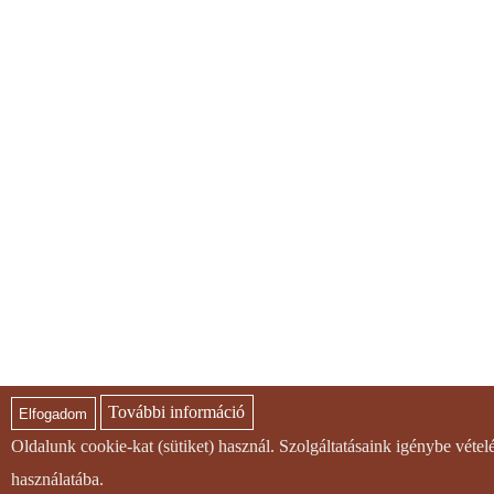
További információ
Elfogadom
Oldalunk cookie-kat (sütiket) használ. Szolgáltatásaink igénybe véte
használatába.