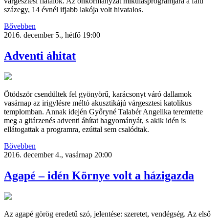
várgesztesi fiatalok. Az önkormányzat mikulásprogramjára a falu
százegy, 14 évnél ifjabb lakója volt hivatalos.
Bővebben
2016. december 5., hétfő 19:00
Adventi áhitat
Ötödször csendültek fel gyönyörű, karácsonyt váró dallamok
vasárnap az irigylésre méltó akusztikájú várgesztesi katolikus
templomban. Annak idején Győryné Talabér Angelika teremtette
meg a gitárzenés adventi áhítat hagyományát, s akik idén is
ellátogattak a programra, ezúttal sem csalódtak.
Bővebben
2016. december 4., vasárnap 20:00
Agapé – idén Környe volt a házigazda
Az agapé görög eredetű szó, jelentése: szeretet, vendégség. Az első