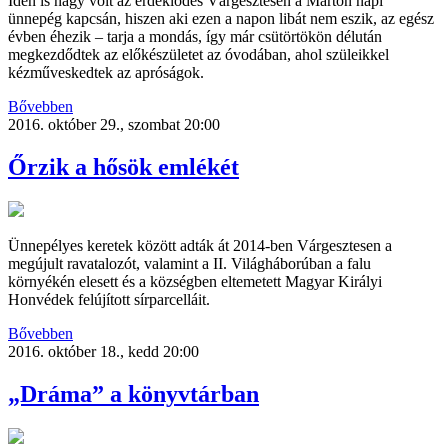
Idén is nagy volt az érdeklődés Várgesztesen a Márton napi
ünnepég kapcsán, hiszen aki ezen a napon libát nem eszik, az egész
évben éhezik – tarja a mondás, így már csütörtökön délután
megkezdődtek az előkészületet az óvodában, ahol szüleikkel
kézműveskedtek az apróságok.
Bővebben
2016. október 29., szombat 20:00
Őrzik a hősök emlékét
Ünnepélyes keretek között adták át 2014-ben Várgesztesen a
megújult ravatalozót, valamint a II. Világháborúban a falu
környékén elesett és a községben eltemetett Magyar Királyi
Honvédek felújított sírparcelláit.
Bővebben
2016. október 18., kedd 20:00
„Dráma” a könyvtárban