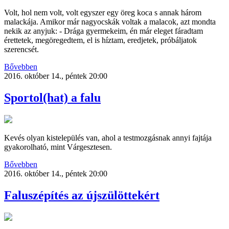
Volt, hol nem volt, volt egyszer egy öreg koca s annak három
malackája. Amikor már nagyocskák voltak a malacok, azt mondta
nekik az anyjuk: - Drága gyermekeim, én már eleget fáradtam
érettetek, megöregedtem, el is híztam, eredjetek, próbáljatok
szerencsét.
Bővebben
2016. október 14., péntek 20:00
Sportol(hat) a falu
Kevés olyan kistelepülés van, ahol a testmozgásnak annyi fajtája
gyakorolható, mint Várgesztesen.
Bővebben
2016. október 14., péntek 20:00
Faluszépítés az újszülöttekért