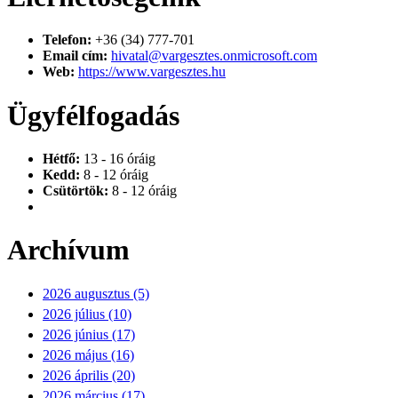
Telefon:
+36 (34) 777-701
Email cím:
hivatal@vargesztes.onmicrosoft.com
Web:
https://www.vargesztes.hu
Ügyfélfogadás
Hétfő:
13 - 16 óráig
Kedd:
8 - 12 óráig
Csütörtök:
8 - 12 óráig
Archívum
2026 augusztus (5)
2026 július (10)
2026 június (17)
2026 május (16)
2026 április (20)
2026 március (17)