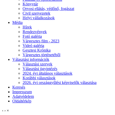
Könyvtár
Orvosi ellátás, védőnő, fogászat
Civil szervezetek
Helyi vállalkozások
Média
Hírek
Rendezvények
Fotó galéria
Várgesztes film - 2023
Videó galéria
Gesztesi Krónika
Várgesztes történetéből
Választási információk
Választási szervek
Választási ügyintézés
2024. évi általános választások
Korábbi választások
2026. évi országgyűlési képviselők választása
Keresés
Impresszum
Adatvédelem
Oldaltérkép
‹
›
×