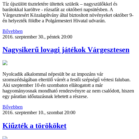
Tíz újszülött tiszteletére ültettek szüleik – nagyszülőkkel és
barátokkal karöltve - rózsafát az októberi napsütésben. A
Várgesztesért Közalapítvány által biztosított növényeket október 9-
én helyezték földbe a Polgármesteri Hivatal udvarán.
Bővebben
2016. szeptember 30., péntek 20:00
Nagysikerű lovagi játékok Várgesztesen
Nyolcadik alkalommal népesült be az impozáns vár
szomszédságában elterülő várrét a festői szépségű vértesi faluban.
Aki szeptember 10-én szombaton ellátogatott a már
hagyományosnak mondható rendezvényre az nem csalódott, hiszen
egy páratlan időutazásnak lehetett a részese.
Bővebben
2016. szeptember 10., szombat 20:00
Kiűzték a törököket