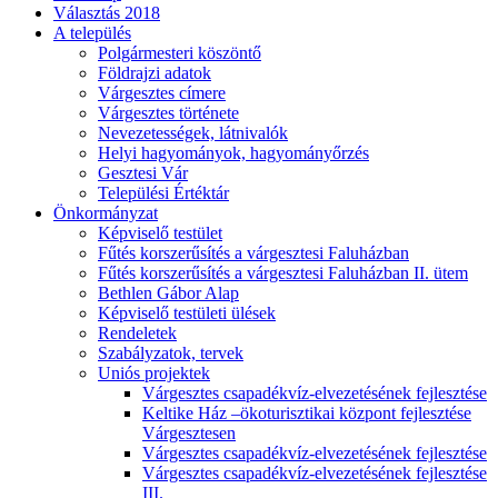
Választás 2018
A település
Polgármesteri köszöntő
Földrajzi adatok
Várgesztes címere
Várgesztes története
Nevezetességek, látnivalók
Helyi hagyományok, hagyományőrzés
Gesztesi Vár
Települési Értéktár
Önkormányzat
Képviselő testület
Fűtés korszerűsítés a várgesztesi Faluházban
Fűtés korszerűsítés a várgesztesi Faluházban II. ütem
Bethlen Gábor Alap
Képviselő testületi ülések
Rendeletek
Szabályzatok, tervek
Uniós projektek
Várgesztes csapadékvíz-elvezetésének fejlesztése
Keltike Ház –ökoturisztikai központ fejlesztése
Várgesztesen
Várgesztes csapadékvíz-elvezetésének fejlesztése
Várgesztes csapadékvíz-elvezetésének fejlesztése
III.