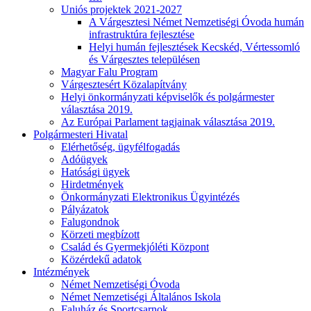
Uniós projektek 2021-2027
A Várgesztesi Német Nemzetiségi Óvoda humán
infrastruktúra fejlesztése
Helyi humán fejlesztések Kecskéd, Vértessomló
és Várgesztes településen
Magyar Falu Program
Várgesztesért Közalapítvány
Helyi önkormányzati képviselők és polgármester
választása 2019.
Az Európai Parlament tagjainak választása 2019.
Polgármesteri Hivatal
Elérhetőség, ügyfélfogadás
Adóügyek
Hatósági ügyek
Hirdetmények
Önkormányzati Elektronikus Ügyintézés
Pályázatok
Falugondnok
Körzeti megbízott
Család és Gyermekjóléti Központ
Közérdekű adatok
Intézmények
Német Nemzetiségi Óvoda
Német Nemzetiségi Általános Iskola
Faluház és Sportcsarnok