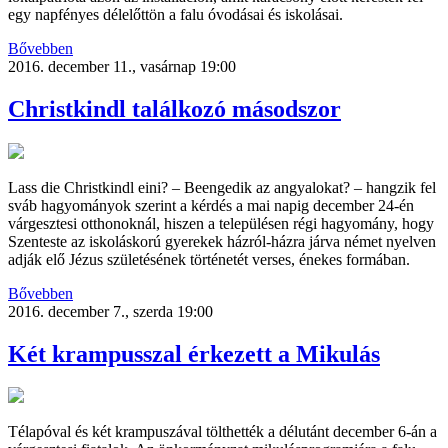
egy napfényes délelőttön a falu óvodásai és iskolásai.
Bővebben
2016. december 11., vasárnap 19:00
Christkindl találkozó másodszor
Lass die Christkindl eini? – Beengedik az angyalokat? – hangzik fel
sváb hagyományok szerint a kérdés a mai napig december 24-én
várgesztesi otthonoknál, hiszen a településen régi hagyomány, hogy
Szenteste az iskoláskorú gyerekek házról-házra járva német nyelven
adják elő Jézus születésének történetét verses, énekes formában.
Bővebben
2016. december 7., szerda 19:00
Két krampusszal érkezett a Mikulás
Télapóval és két krampuszával tölthették a délutánt december 6-án a