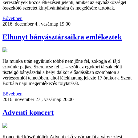
keresztények közös étkezéseit jelenti, amiket az egyházközséget
összekötő szeretet kinyilvánítására és megélésére tartottak.
Bővebben
2016. december 4., vasárnap 19:00
Elhunyt bányásztársaikra emlékeztek
Ha munka után egyikünk többé nem jőne fel, zokogja el fájó
szívünk: pajtás, Szerencse fel!... – szólt az egykori társak előtt
tisztelgő bányászdal a helyi dalkör előadásában szombaton a
vértessomlói temetőben, ahol lélekharang jelezte 17 órakor a Szent
Borbála napi megemlékezés folytatását.
Bővebben
2016. november 27., vasárnap 20:00
Adventi koncert
Koncerttel köszöntötték Advent első vasárnapját a várgesztesi