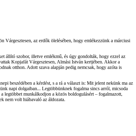
nkön Várgesztesen, az erdők ölelésében, hogy emlékezzünk a márciusi
t állító szobor, illetve emlékmű, és úgy gondolták, hogy ezzel az
vattak Kopjafát Várgesztesen, Almási István kertjében. Akkor a
zkodnak otthon. Adott szava alapján pedig nemcsak, hogy azóta is
beszédében a kérdést, s a rá a választ is: Mit jelent nekünk ma az
etünk napi dolgaiban... Legtöbbünknek fogalma sincs arról, micsoda
en a legtöbbet munkálkodjon a közös boldogulásért – fogalmazott,
ek nem volt hiábavaló az áldozata.