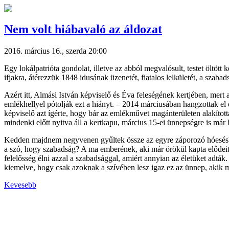
Nem volt hiábavaló az áldozat
2016. március 16., szerda 20:00
Egy lokálpatrióta gondolat, illetve az abból megvalósult, testet öl
ifjakra, átérezzük 1848 idusának üzenetét, fiatalos lelkületét, a szabads
Azért itt, Almási István képviselő és Éva feleségének kertjében, mer
emlékhellyel pótolják ezt a hiányt. – 2014 márciusában hangzottak el
képviselő azt ígérte, hogy bár az emlékművet magánterületen alakított
mindenki előtt nyitva áll a kertkapu, március 15-ei ünnepségre is má
Kedden majdnem negyvenen gyűltek össze az egyre záporozó hóesésben
a szó, hogy szabadság? A ma emberének, aki már örökül kapta elődeitő
felelősség élni azzal a szabadsággal, amiért annyian az életüket adtá
kiemelve, hogy csak azoknak a szívében lesz igaz ez az ünnep, akik mi
Kevesebb