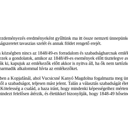
tött kezdeményezés eredményeként gyűltünk ma itt össze nemzeti ünnepü
ágszeretet tavaszias szelét és annak földet rengető erejét.
t a községben nincs az 1848/49-es forradalom és szabadságharcnak emléke
 ezek a gondolatok, amikor az 1848/49-es események előtt tisztelegve a
ák ki, kapujuk az emlékezők előtt akkor is nyitva áll, ha ők nem tartó
r harmadik alkalommal hívta az emlékezőket.
 a Kopjafánál, ahol Vucsicsné Kanyó Magdolna fogalmazta meg ünnepi 
l a szabadságot, teljesen mást jelent. Talán a választás szabadságát él
k. Kötelesség a család, a haza iránt, hogy mindenki képességeihez mért
ndezt felelősen átérzik, és életükkel bizonyítják, hogy 1848-49 hősein