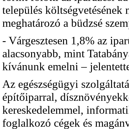
település költségvetésének 
meghatározó a büdzsé szem
- Várgesztesen 1,8% az ipar
alacsonyabb, mint Tatabány
kívánunk emelni – jelentette
Az egészségügyi szolgáltat
építőiparral, dísznövényekke
kereskedelemmel, informati
foglalkozó cégek és magánv