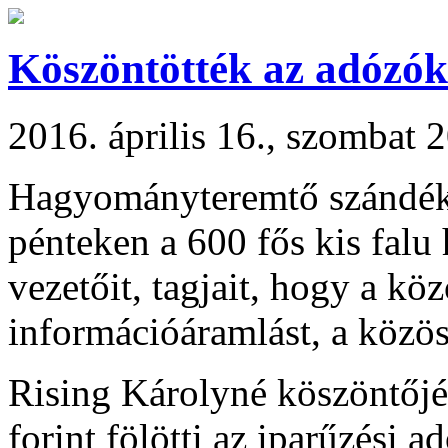
Köszöntötték az adózók
2016. április 16., szombat 
Hagyományteremtő szándék
pénteken a 600 fős kis falu
vezetőit, tagjait, hogy a kö
információáramlást, a közö
Rising Károlyné köszöntőjé
forint fölötti az iparűzési a