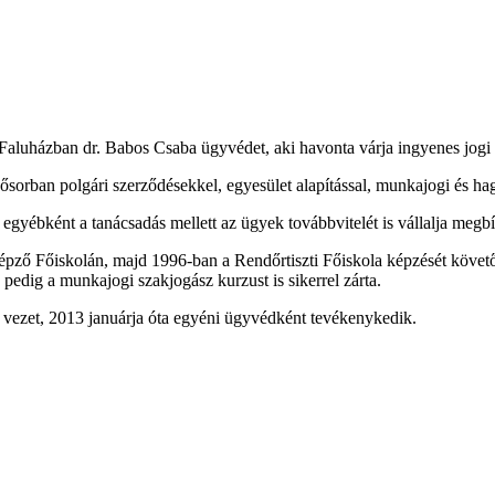
 Faluházban dr. Babos Csaba ügyvédet, aki havonta várja ingyenes jogi 
lsősorban polgári szerződésekkel, egyesület alapítással, munkajogi és 
gyébként a tanácsadás mellett az ügyek továbbvitelét is vállalja megbí
képző Főiskolán, majd 1996-ban a Rendőrtiszti Főiskola képzését kö
edig a munkajogi szakjogász kurzust is sikerrel zárta.
s vezet, 2013 januárja óta egyéni ügyvédként tevékenykedik.