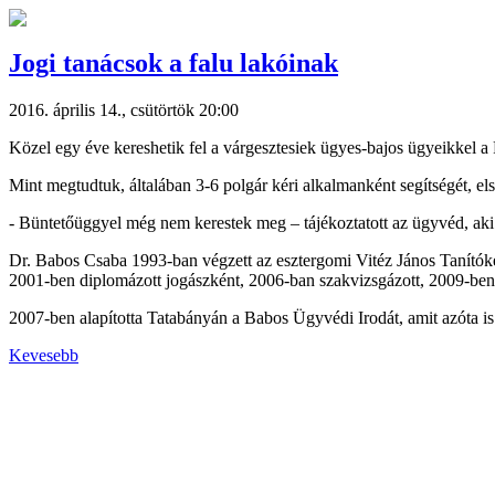
Jogi tanácsok a falu lakóinak
2016. április 14., csütörtök 20:00
Közel egy éve kereshetik fel a várgesztesiek ügyes-bajos ügyeikkel a
Mint megtudtuk, általában 3-6 polgár kéri alkalmanként segítségét, e
- Büntetőüggyel még nem kerestek meg – tájékoztatott az ügyvéd, aki e
Dr. Babos Csaba 1993-ban végzett az esztergomi Vitéz János Tanító
2001-ben diplomázott jogászként, 2006-ban szakvizsgázott, 2009-ben p
2007-ben alapította Tatabányán a Babos Ügyvédi Irodát, amit azóta i
Kevesebb