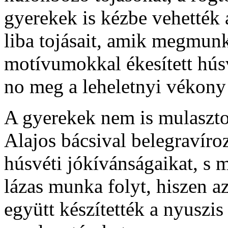
gyerekek is kézbe vehették a
liba tojásait, amik megmunk
motívumokkal ékesített húsvé
no meg a leheletnyi vékony 
A gyerekek nem is mulasztot
Alajos bácsival belegravíroz
húsvéti jókívánságaikat, s 
lázas munka folyt, hiszen a
együtt készítették a nyuszis