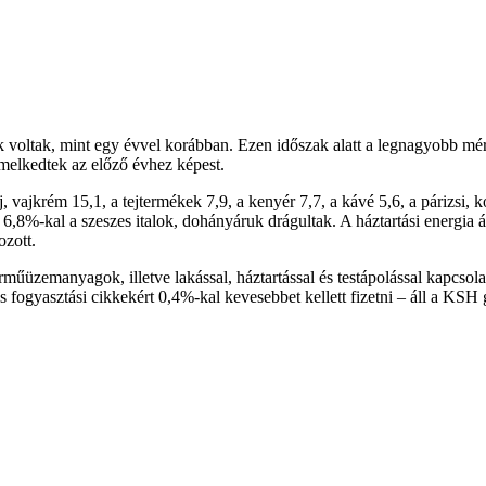
oltak, mint egy évvel korábban. Ezen időszak alatt a legnagyobb mért
melkedtek az előző évhez képest.
, vajkrém 15,1, a tejtermékek 7,9, a kenyér 7,7, a kávé 5,6, a párizsi, k
8%-kal a szeszes italok, dohányáruk drágultak. A háztartási energia á
ozott.
rműüzemanyagok, illetve lakással, háztartással és testápolással kapcsol
s fogyasztási cikkekért 0,4%-kal kevesebbet kellett fizetni – áll a KSH 