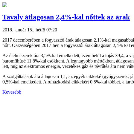
Tavaly átlagosan 2,4%-kal nőttek az árak
2018. január 15., hétfő 07:20
2017 decemberében a fogyasztói árak átlagosan 2,1%-kal magasabbak v
nőtt. Összességében 2017-ben a fogyasztói árak átlagosan 2,4%-kal e
Az élelmiszerek ára 3,5%-kal emelkedett, ezen belül a tojás 39,4, a vaj
baromfihúsé 11,8%-kal csökkent. A legnagyobb mértékben, átlagosan 6,
lett, míg az elektromos energia, vezetékes gáz és távfűtés ára nem vált
A szolgáltatások ára átlagosan 1,1, az egyéb cikkeké (gyógyszerek, já
0,5%-kal emelkedett. A ruházkodási cikkekért 0,5%-kal többet, a tartó
Kevesebb