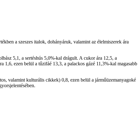
ékben a szeszes italok, dohányáruk, valamint az élelmiszerek ára
olbász 5,1, a sertéshús 5,0%-kal drágult. A cukor ára 12,5, a
ra 1,6, ezen belül a tűzifáé 13,3, a palackos gázé 11,3%-kal magasabb
atos, valamint kulturális cikkek) 0,8, ezen belül a járműüzemanyagoké
gyorsjelentésében.