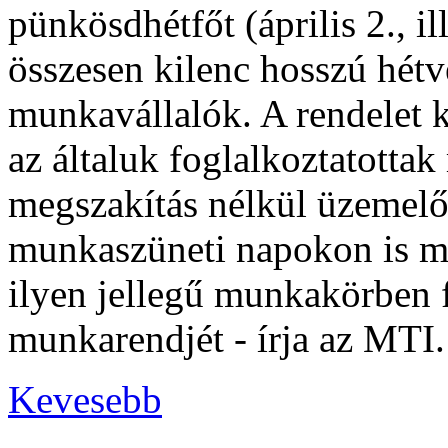
pünkösdhétfőt (április 2., i
összesen kilenc hosszú hétv
munkavállalók. A rendelet 
az általuk foglalkoztatotta
megszakítás nélkül üzemelő 
munkaszüneti napokon is mű
ilyen jellegű munkakörben 
munkarendjét - írja az MTI.
Kevesebb