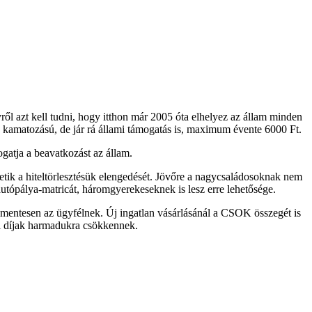
ről azt kell tudni, hogy itthon már 2005 óta elhelyez az állam minden
s kamatozású, de jár rá állami támogatás is, maximum évente 6000 Ft.
gatja a beavatkozást az állam.
lhetik a hiteltörlesztésük elengedését. Jövőre a nagycsaládosoknak nem
utópálya-matricát, háromgyerekeseknek is lesz erre lehetősége.
 díjmentesen az ügyfélnek. Új ingatlan vásárlásánál a CSOK összegét is
ői díjak harmadukra csökkennek.