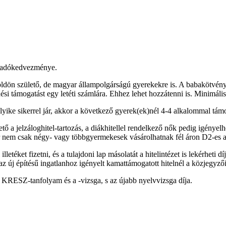
ek adókedvezménye.
földön születő, de magyar állampolgárságú gyerekekre is. A babakötvény
si támogatást egy letéti számlára. Ehhez lehet hozzátenni is. Minimáli
lyike sikerrel jár, akkor a következő gyerek(ek)nél 4-4 alkalommal támo
ető a jelzáloghitel-tartozás, a diákhitellel rendelkező nők pedig igénye
ár nem csak négy- vagy többgyermekesek vásárolhatnak fél áron D2-es a
etéket fizetni, és a tulajdoni lap másolatát a hitelintézet is lekérheti
z új építésű ingatlanhoz igényelt kamattámogatott hitelnél a közjegyz
a KRESZ-tanfolyam és a -vizsga, s az újabb nyelvvizsga díja.