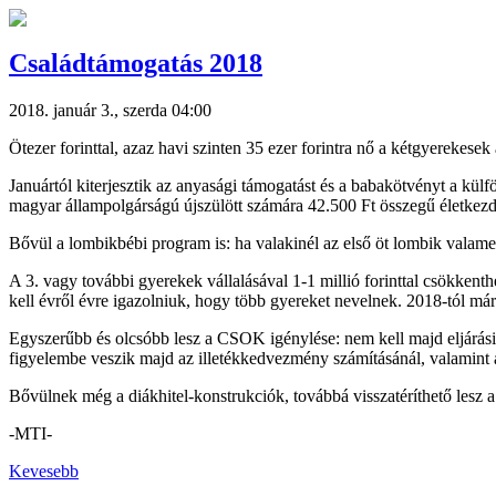
Családtámogatás 2018
2018. január 3., szerda 04:00
Ötezer forinttal, azaz havi szinten 35 ezer forintra nő a kétgyerekes
Januártól kiterjesztik az anyasági támogatást és a babakötvényt a kül
magyar állampolgárságú újszülött számára 42.500 Ft összegű életkezdé
Bővül a lombikbébi program is: ha valakinél az első öt lombik valame
A 3. vagy további gyerekek vállalásával 1-1 millió forinttal csökkenth
kell évről évre igazolniuk, hogy több gyereket nevelnek. 2018-tól m
Egyszerűbb és olcsóbb lesz a CSOK igénylése: nem kell majd eljárási ill
figyelembe veszik majd az illetékkedvezmény számításánál, valamint a
Bővülnek még a diákhitel-konstrukciók, továbbá visszatéríthető lesz 
-MTI-
Kevesebb