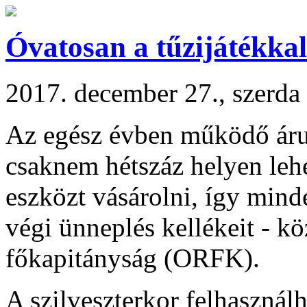
Óvatosan a tűzijátékkal
2017. december 27., szerda
Az egész évben működő árus
csaknem hétszáz helyen lehet
eszközt vásárolni, így minde
végi ünneplés kellékeit - k
főkapitányság (ORFK).
A szilveszterkor felhasznál