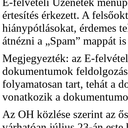
E-felvételi Üzenetek menüpo
értesítés érkezett. A felsőo
hiánypótlásokat, érdemes teh
átnézni a „Spam” mappát is 
Megjegyezték: az E-felvétel
dokumentumok feldolgozása 
folyamatosan tart, tehát a
vonatkozik a dokumentumok
Az OH közlése szerint az ős
várhatóan július 23-án este h