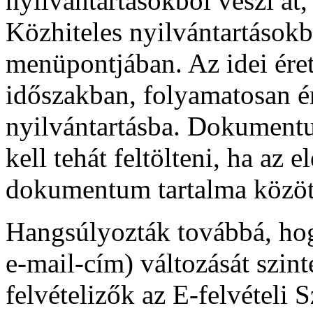
nyilvántartásokból veszi át,
Közhiteles nyilvántartások
menüpontjában. Az idei ére
időszakban, folyamatosan é
nyilvántartásba. Dokumentu
kell tehát feltölteni, ha az 
dokumentum tartalma között
Hangsúlyozták továbbá, hog
e-mail-cím) változását szinté
felvételizők az E-felvételi