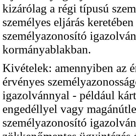
kizárólag a régi típusú sze
személyes eljárás keretében 
személyazonosító igazolván
kormányablakban.
Kivételek: amennyiben az ér
érvényes személyazonosságo
igazolvánnyal - például ká
engedéllyel vagy magánútlev
személyazonosító igazolván