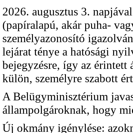
2026. augusztus 3. napjáva
(papíralapú, akár puha- va
személyazonosító igazolvá
lejárat ténye a hatósági nyi
bejegyzésre, így az érintett
külön, személyre szabott ér
A Belügyminisztérium javaso
állampolgároknak, hogy mie
Új okmány igénylése: azokn