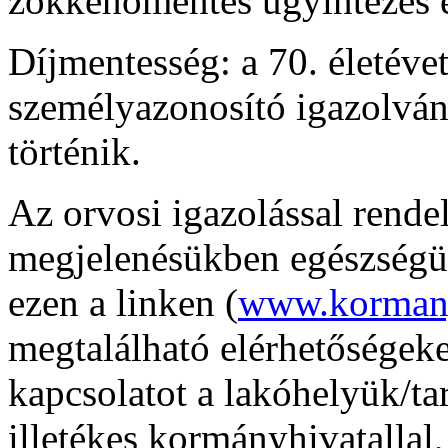
zökkenőmentes ügyintézés é
Díjmentesség: a 70. életévet
személyazonosító igazolván
történik.
Az orvosi igazolással rende
megjelenésükben egészségü
ezen a linken (
www.kormany
megtalálható elérhetőségeke
kapcsolatot a lakóhelyük/ta
illetékes kormányhivatallal