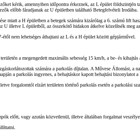
zőket kérik, amennyiben időpontra érkeznek, az L épület földszintjén 
ezők előbb fáradjanak az U épületben található Betegfelvételi Irodába.
zése miatt a H épületben a betegek számára kizárólag a 6. számú lift ha
 az U illetve L épületből, az összekötő hidakon átkelve közelítsék meg a
7-étől nem lehetséges áthajtani az L és a H épület között gépjárművel.
ületén a megengedett maximális sebesség 15 km/h, a be- és kihajtás a 
ozgáskorlátozottak számára a parkolás díjtalan. A Művese Állomást, a n
apján a parkolás ingyenes, a behajtáskor kapott behajtási bizonylatot a
illetve forgalomtól elzárt területen történő parkolás esetén a parkolási 
pók előtt, vagy azután közvetlenül, illetve általában forgalmat veszélye
íttatni.