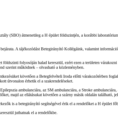
sztály (SBO) átmenetileg a H épület földszintjén, a korábbi laboratór
s bejárata. A tájékozódást Betegirányító Kollégáink, valamint információ
földszinti folyosóján halad keresztül, ezért ezen a területen várakozni t
end szerint működnek – olvasható a közleményben.
ntkezésüket követően a Betegfelvételi Iroda előtti várakozótérben fogl
kott útvonalon érhetik el a szakrendeléseket.
, Epilepszia ambulanciára, az SM ambulanciára, a Stroke ambulanciára, 
őket, majd az ellátásukat követően a szárny másik oldalán található, jelz
ők is a betegirányító segítségével érik el a rendelőket a H épület főbe
eresztül juthatnak el a rendelőkbe.