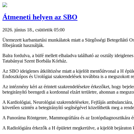
Átmeneti helyen az SBO
2026. június 18., csütörtök 05:00
Ütemezett karbantartási munkálatok miatt a Sürgősségi Betegellátó O
főbejáratát használják.
Balra fordulva, a büfé mellett elhaladva található az osztály ideiglene
Tatabányai Szent Borbála Kórház.
Az SBO ideiglenes átköltözése miatt a kijelölt mentőútvonal a H épület 
Endoszkópos és Urológiai szakrendelések továbbra is a megszokott r
Az intézmény kéri az érintett szakrendelésekre érkezőket, hogy bejele
betegirányító beengedi a kordonnal elzárt területre, ahonnan a megszo
A Kardiológiai, Neurológiai szakrendelésekre, Fejfájás ambulanciára
követően szintén a betegirányító segítségével közelíthetik meg a rendel
A Panoráma Röntgenre, Mammográfiára és az Izotópdiagnosztikára érkez
A Radiológiára érkezők a H épületet megkerülve, a kijelölt bejáraton k