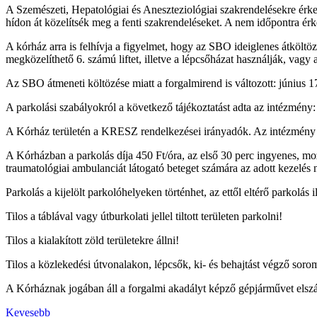
A Szemészeti, Hepatológiai és Aneszteziológiai szakrendelésekre érke
hídon át közelítsék meg a fenti szakrendeléseket. A nem időpontra érk
A kórház arra is felhívja a figyelmet, hogy az SBO ideiglenes átköltö
megközelíthető 6. számú liftet, illetve a lépcsőházat használják, vagy
Az SBO átmeneti költözése miatt a forgalmirend is változott: június 1
A parkolási szabályokról a következő tájékoztatást adta az intézmény:
A Kórház területén a KRESZ rendelkezései irányadók. Az intézmény ter
A Kórházban a parkolás díja 450 Ft/óra, az első 30 perc ingyenes, m
traumatológiai ambulanciát látogató beteget számára az adott kezelés n
Parkolás a kijelölt parkolóhelyeken történhet, az ettől eltérő parkolás 
Tilos a táblával vagy útburkolati jellel tiltott területen parkolni!
Tilos a kialakított zöld területekre állni!
Tilos a közlekedési útvonalakon, lépcsők, ki- és behajtást végző sorom
A Kórháznak jogában áll a forgalmi akadályt képző gépjárművet elszáll
Kevesebb