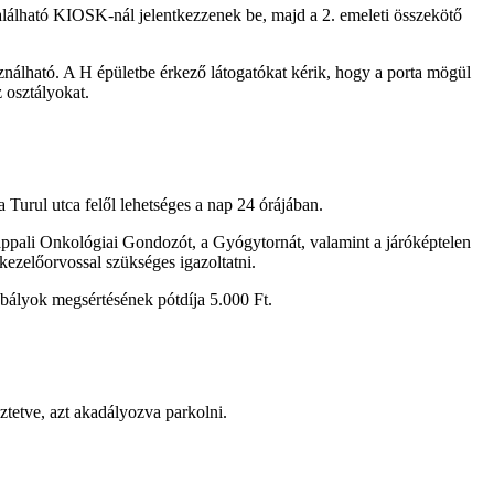
található KIOSK-nál jelentkezzenek be, majd a 2. emeleti összekötő
sználható. A H épületbe érkező látogatókat kérik, hogy a porta mögül
z osztályokat.
Turul utca felől lehetséges a nap 24 órájában.
appali Onkológiai Gondozót, a Gyógytornát, valamint a járóképtelen
 kezelőorvossal szükséges igazoltatni.
szabályok megsértésének pótdíja 5.000 Ft.
ztetve, azt akadályozva parkolni.