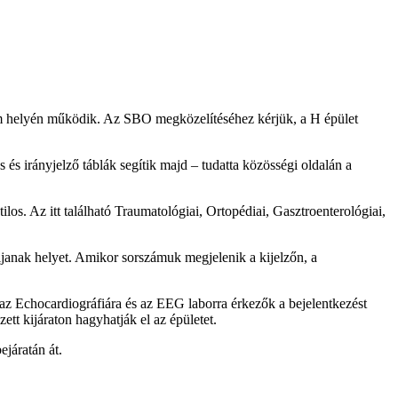
ium helyén működik. Az SBO megközelítéséhez kérjük, a H épület
s és irányjelző táblák segítik majd – tudatta közösségi oldalán a
ilos. Az itt található Traumatológiai, Ortopédiai, Gasztroenterológiai,
aljanak helyet. Amikor sorszámuk megjelenik a kijelzőn, a
az Echocardiográfiára és az EEG laborra érkezők a bejelentkezést
ett kijáraton hagyhatják el az épületet.
járatán át.