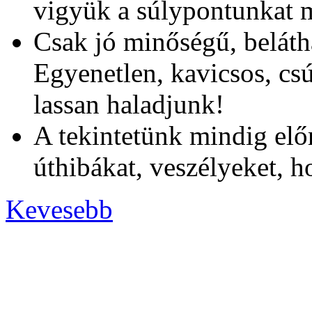
vigyük a súlypontunkat m
Csak jó minőségű, beláth
Egyenetlen, kavicsos, cs
lassan haladjunk!
A tekintetünk mindig előr
úthibákat, veszélyeket, h
Kevesebb