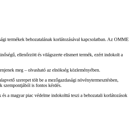
sági termékek behozatalának korlátozásával kapcsolatban. Az OMME
ségű, ellenőrzött és világszerte elismert termék, ezért indokolt a
elenjenek meg – olvasható az elnökség közleményében.
alapvető szerepet tölt be a mezőgazdasági növénytermesztésben,
k szempontjából is fontos kérdés.
és a magyar piac védelme indokolttá teszi a behozatali korlátozások