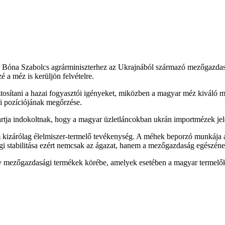
e Bóna Szabolcs agrárminiszterhez az Ukrajnából származó mezőgazda
 a méz is kerüljön felvételre.
sítani a hazai fogyasztói igényeket, miközben a magyar méz kiváló minő
i pozíciójának megőrzése.
tartja indokoltnak, hogy a magyar üzletláncokban ukrán importmézek j
em kizárólag élelmiszer-termelő tevékenység. A méhek beporzó munkája 
gi stabilitása ezért nemcsak az ágazat, hanem a mezőgazdaság egészéne
y mezőgazdasági termékek körébe, amelyek esetében a magyar termelők 