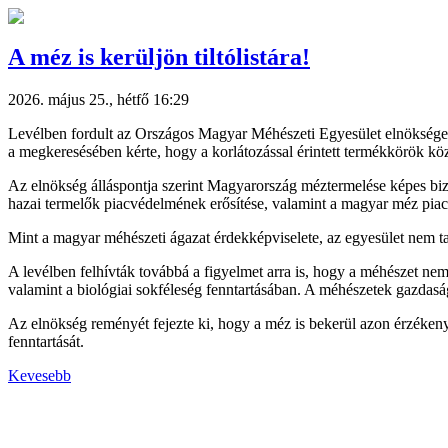
A méz is kerüljön tiltólistára!
2026. május 25., hétfő 16:29
Levélben fordult az Országos Magyar Méhészeti Egyesület elnökség
a megkeresésében kérte, hogy a korlátozással érintett termékkörök közé
Az elnökség álláspontja szerint Magyarország méztermelése képes bizto
hazai termelők piacvédelmének erősítése, valamint a magyar méz piac
Mint a magyar méhészeti ágazat érdekképviselete, az egyesület nem 
A levélben felhívták továbbá a figyelmet arra is, hogy a méhészet n
valamint a biológiai sokféleség fenntartásában. A méhészetek gazdasá
Az elnökség reményét fejezte ki, hogy a méz is bekerül azon érzéken
fenntartását.
Kevesebb