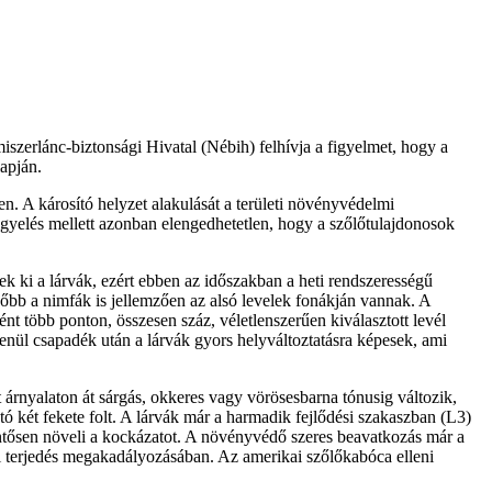
szerlánc-biztonsági Hivatal (Nébih) felhívja a figyelmet, hogy a
apján.
. A károsító helyzet alakulását a területi növényvédelmi
igyelés mellett azonban elengedhetetlen, hogy a szőlőtulajdonosok
nek ki a lárvák, ezért ebben az időszakban a heti rendszerességű
ésőbb a nimfák is jellemzően az alsó levelek fonákján vannak. A
 több ponton, összesen száz, véletlenszerűen kiválasztott levél
enül csapadék után a lárvák gyors helyváltoztatásra képesek, ami
 árnyalaton át sárgás, okkeres vagy vörösesbarna tónusig változik,
ó két fekete folt. A lárvák már a harmadik fejlődési szakaszban (L3)
lentősen növeli a kockázatot. A növényvédő szeres beavatkozás már a
bbi terjedés megakadályozásában. Az amerikai szőlőkabóca elleni