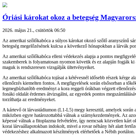
Óriási károkat okoz a betegség Magyaror
2026. május 21., csütörtök 06:50
Az amerikai szőlőkabóca a súlyos károkat okozó szőlő aranyszínű sárg
betegség megelőzésének kulcsa a következő hónapokban a lárvák ponto
Az amerikai szőlőkabóca elleni védekezés alapja a pontos megfigyelés
szakemberek is folyamatosan nyomon követik és ez alapján fogják ki a
maguk is rendszeresen vizsgálják ültetvényeiket.
Az amerikai szőlőkabóca tojásai a kétévesnél idősebb részek kérge alat
ellenőrzés kiemelten fontos. A megfigyelések során elsősorban a tőkék 
legmegbízhatóbb eredményt a kora reggeli órákban végzett ellenőrzés 
fonáki oldalát érdemes átvizsgálni, az egyedek pontos megszámlálásáv
torzíthatja az eredményeket.
A kártevő öt lárvastádiumon (L1-L5) megy keresztül, amelyek során a l
miközben egyre határozottabbá válnak a szárnykezdemények. Az azonosí
képessé válnak a fitoplazma felvételére, így nemcsak közvetlen kárt 
korai lárvaállapotokban indokolt, mivel a rovar néhány hét alatt fert
védekezéshez alkalmazott készítmények elérhetőek a Nébih portálon.