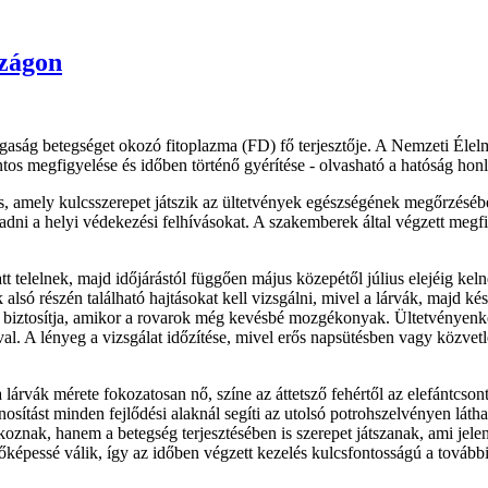
szágon
aság betegséget okozó fitoplazma (FD) fő terjesztője. A Nemzeti Élelmi
s megfigyelése és időben történő gyérítése - olvasható a hatóság honl
, amely kulcsszerepet játszik az ültetvények egészségének megőrzésében
dni a helyi védekezési felhívásokat. A szakemberek által végzett megf
t telelnek, majd időjárástól függően május közepétől július elejéig kel
alsó részén található hajtásokat kell vizsgálni, mivel a lárvák, majd k
biztosítja, amikor a rovarok még kevésbé mozgékonyak. Ültetvényenként
al. A lényeg a vizsgálat időzítése, mivel erős napsütésben vagy közvetl
árvák mérete fokozatosan nő, színe az áttetsző fehértől az elefántcsont
tást minden fejlődési alaknál segíti az utolsó potrohszelvényen láthat
okoznak, hanem a betegség terjesztésében is szerepet játszanak, ami je
őzőképessé válik, így az időben végzett kezelés kulcsfontosságú a tová