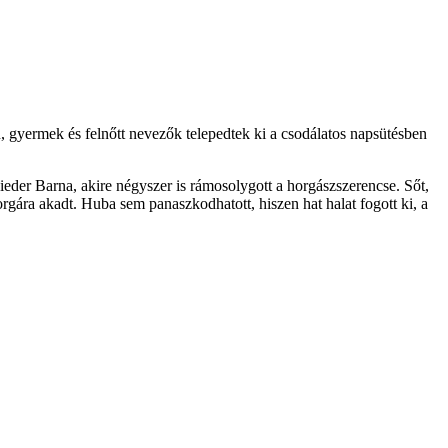
, gyermek és felnőtt nevezők telepedtek ki a csodálatos napsütésben
eder Barna, akire négyszer is rámosolygott a horgászszerencse. Sőt,
horgára akadt. Huba sem panaszkodhatott, hiszen hat halat fogott ki, a