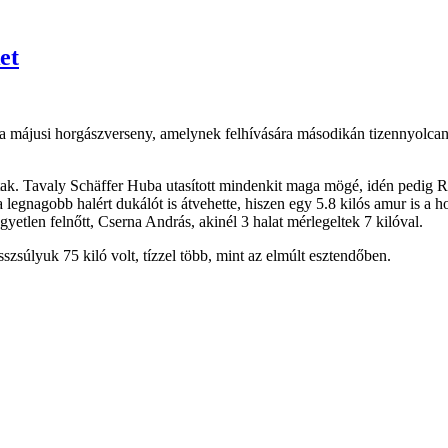
et
n a májusi horgászverseny, amelynek felhívására másodikán tizennyolcan
tak. Tavaly Schäffer Huba utasított mindenkit maga mögé, idén pedig Ri
 a legnagobb halért dukálót is átvehette, hiszen egy 5.8 kilós amur is a 
yetlen felnőtt, Cserna András, akinél 3 halat mérlegeltek 7 kilóval.
szsúlyuk 75 kiló volt, tízzel több, mint az elmúlt esztendőben.