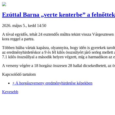
Ezúttal Barna „verte kenterbe” a felnőttek
2026. május 5., kedd 14:50
A tóval egyidős, tehát 24 esztendős múltra tekint vissza Várgesztese
kora reggel a partra.
Többen hiába vártak kapásra, olyannyira, hogy idén is gyerekek tarol
az eredményhirdetéskor a 9 és fél kilós összsúlyért járó serleg mellett
7.1 kilós összsúllyal a második helyen végzett, míg a harmadikon az eg
A verseny végére a 18 horgász összesen 28 hallal dicsekedhetett, az ös
Kapcsolódó tartalom
+ A horgászverseny eredményhirdetése képekben
Kevesebb