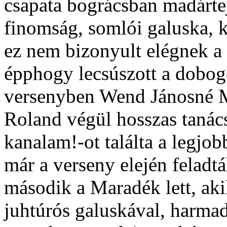
csapata bográcsban madártej
finomság, somlói galuska, 
ez nem bizonyult elégnek a 
épphogy lecsúszott a dobog
versenyben Wend Jánosné Ma
Roland végül hosszas tanác
kanalam!-ot találta a legjo
már a verseny elején feladtá
második a Maradék lett, aki
juhtúrós galuskával, harmad