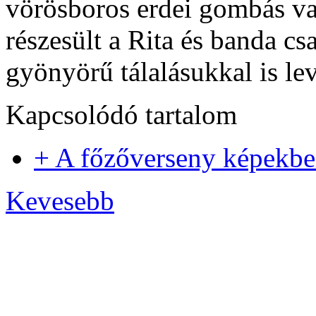
vörösboros erdei gombás va
részesült a Rita és banda cs
gyönyörű tálalásukkal is lev
Kapcsolódó tartalom
+ A főzőverseny képekb
Kevesebb