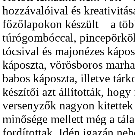
hozzávalóival és kreativitá
főzőlapokon készült – a töb
túrógombóccal, pincepörköl
tócsival és majonézes kápos
káposzta, vörösboros marha
babos káposzta, illetve tár
készítői azt állították, hog
versenyzők nagyon kitettek
minősége mellett még a tálal
fordítottak. Idén igazán neh