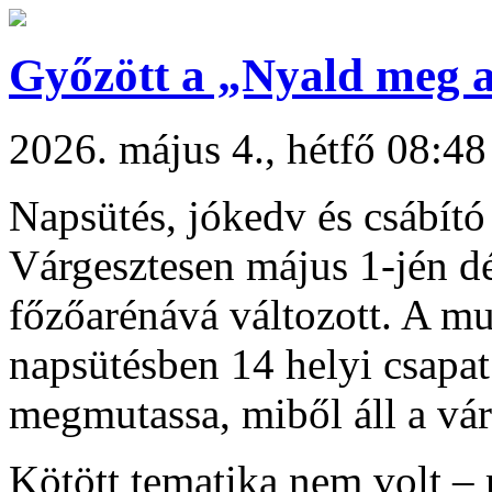
Győzött a „Nyald meg 
2026. május 4., hétfő 08:48
Napsütés, jókedv és csábító 
Várgesztesen május 1-jén dé
főzőarénává változott. A m
napsütésben 14 helyi csapat
megmutassa, miből áll a vá
Kötött tematika nem volt – 