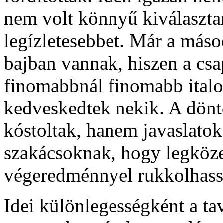
nem volt könnyű kiválaszta
legízletesebbet. Már a máso
bajban vannak, hiszen a csa
finomabbnál finomabb italo
kedveskedtek nekik. A dönt
kóstoltak, hanem javaslatoka
szakácsoknak, hogy legköz
végeredménnyel rukkolhass
Idei különlegességként a ta