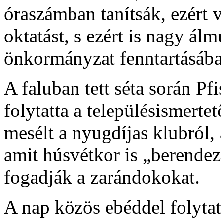
óraszámban tanítsák, ezért 
oktatást, s ezért is nagy ál
önkormányzat fenntartásába
A faluban tett séta során Pf
folytatta a településismerte
mesélt a nyugdíjas klubról,
amit húsvétkor is „berendezn
fogadják a zarándokokat.
A nap közös ebéddel folyta