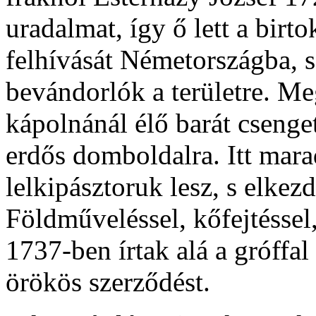
uradalmat, így ő lett a birto
felhívását Németországba, s
bevándorlók a területre. Me
kápolnánál élő barát csenget
erdős domboldalra. Itt mara
lelkipásztoruk lesz, s elkezd
Földműveléssel, kőfejtéssel
1737-ben írtak alá a gróffa
örökös szerződést.