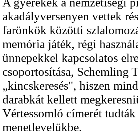
A gyerekek a nemzetiségi p
akadályversenyen vettek rész
farönkök közötti szlalomozá
memória játék, régi használ
ünnepekkel kapcsolatos elre
csoportosítása, Schemling 
„kincskeresés", hiszen mind
darabkát kellett megkeresni
Vértessomló címerét tudták 
menetlevelükbe.