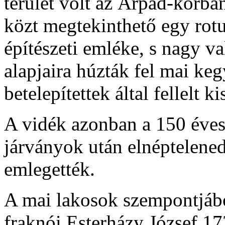
terület volt az Árpád-korba
közt megtekinthető egy rotu
építészeti emléke, s nagy v
alapjaira húzták fel mai ke
betelepítettek által fellelt k
A vidék azonban a 150 éves
járványok után elnéptelene
emlegették.
A mai lakosok szempontjábó
fraknói Esterházy József 17