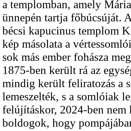
a templomban, amely Mária 
ünnepén tartja főbúcsúját. 
bécsi kapucinus templom Ki
kép másolata a vértessomlói
sok más ember fohásza megh
1875-ben került rá az egysé
mindig került feliratozás a s
lemeszelték, s a somlóiak l
felújításkor, 2024-ben nem
boldogok, hogy pompájába