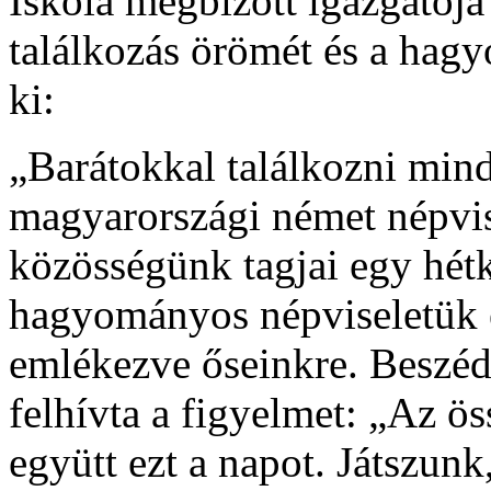
Iskola megbízott igazgatója 
találkozás örömét és a hag
ki:
„Barátokkal találkozni min
magyarországi német népvis
közösségünk tagjai egy hét
hagyományos népviseletük e
emlékezve őseinkre. Beszéd
felhívta a figyelmet: „Az ö
együtt ezt a napot. Játszun