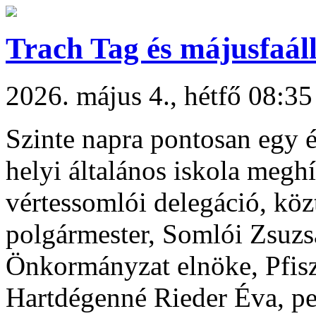
Trach Tag és májusfaál
2026. május 4., hétfő 08:35
Szinte napra pontosan egy é
helyi általános iskola megh
vértessomlói delegáció, kö
polgármester, Somlói Zsuz
Önkormányzat elnöke, Pfisz
Hartdégenné Rieder Éva, pe