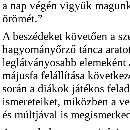
a nap végén vigyük magunkk
örömét.”
A beszédeket követően a sz
hagyományőrző tánca aratott
leglátványosabb elemeként a
májusfa felállítása követke
során a diákok játékos felad
ismereteiket, miközben a v
és múltjával is megismerked