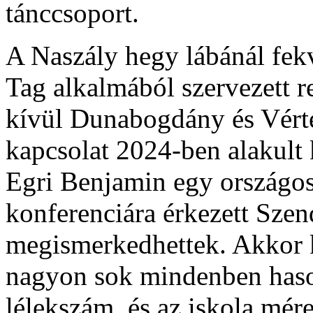
tánccsoport.
A Naszály hegy lábánál fek
Tag alkalmából szervezett 
kívül Dunabogdány és Vérte
kapcsolat 2024-ben alakult
Egri Benjamin egy országos
konferenciára érkezett Szend
megismerkedhettek. Akkor k
nagyon sok mindenben haso
lélekszám, és az iskola mér