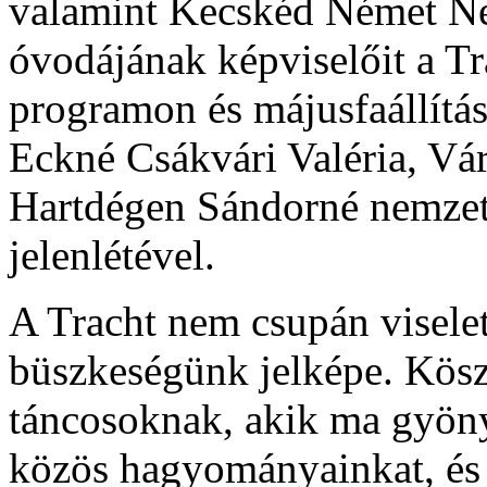
valamint Kecskéd Német Ne
óvodájának képviselőit a Tr
programon és májusfaállítá
Eckné Csákvári Valéria, Vár
Hartdégen Sándorné nemzeti
jelenlétével.
A Tracht nem csupán viselet
büszkeségünk jelképe. Kös
táncosoknak, akik ma gyön
közös hagyományainkat, és e