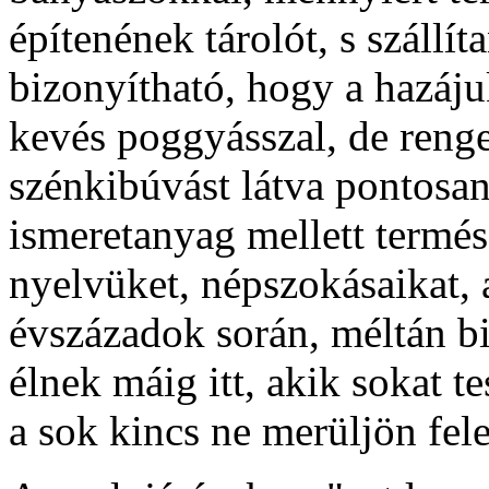
építenének tárolót, s szállít
bizonyítható, hogy a hazáj
kevés poggyásszal, de renge
szénkibúvást látva pontosan
ismeretanyag mellett termés
nyelvüket, népszokásaikat, 
évszázadok során, méltán b
élnek máig itt, akik sokat te
a sok kincs ne merüljön fel