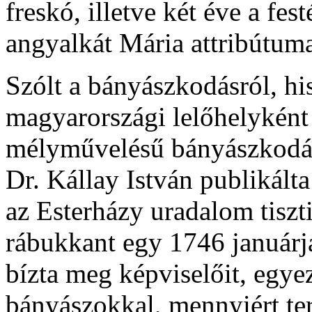
freskó, illetve két éve a fes
angyalkát Mária attribútuma
Szólt a bányászkodásról, h
magyarországi lelőhelyként
mélyművelésű bányászkodás
Dr. Kállay István publikálta
az Esterházy uradalom tiszt
rábukkant egy 1746 januárjáb
bízta meg képviselőit, egye
bányászokkal, mennyiért te