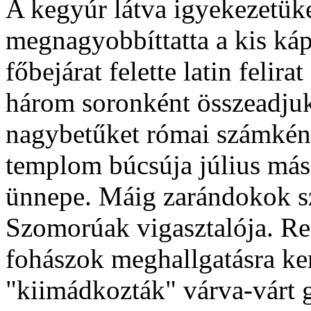
A kegyúr látva igyekezetüke
megnagyobbíttatta a kis káp
főbejárat felette latin felir
három soronként összeadjuk
nagybetűket római számkén
templom búcsúja július más
ünnepe. Máig zarándokok sz
Szomorúak vigasztalója. Re
fohászok meghallgatásra ker
"kiimádkozták" várva-várt 