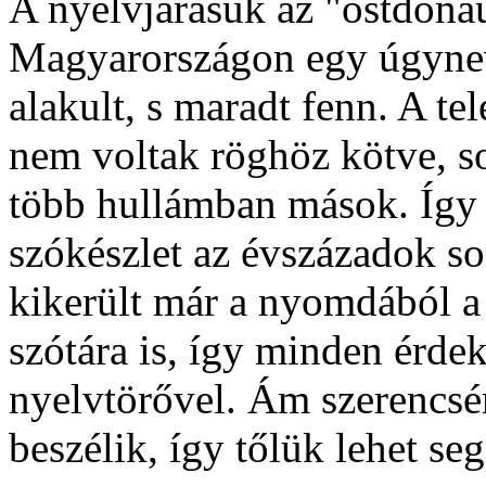
A nyelvjárásuk az "ostdonau
Magyarországon egy úgyneve
alakult, s maradt fenn. A tel
nem voltak röghöz kötve, s
több hullámban mások. Így c
szókészlet az évszázadok so
kikerült már a nyomdából a
szótára is, így minden érde
nyelvtörővel. Ám szerencsé
beszélik, így tőlük lehet seg