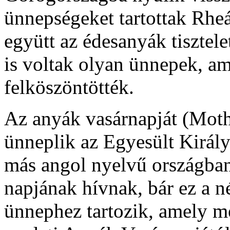
ünnepségeket tartottak Rheá
együtt az édesanyák tisztel
is voltak olyan ünnepek, am
felköszöntötték.
Az anyák vasárnapját (Moth
ünneplik az Egyesült Királ
más angol nyelvű országba
napjának hívnak, bár ez a n
ünnephez tartozik, amely m