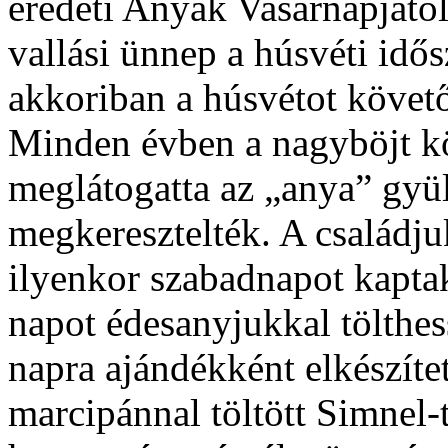
eredeti Anyák Vasárnapjától
vallási ünnep a húsvéti idő
akkoriban a húsvétot követő
Minden évben a nagyböjt kö
meglátogatta az „anya” gyül
megkeresztelték. A családju
ilyenkor szabadnapot kapta
napot édesanyjukkal tölthess
napra ajándékként elkészíte
marcipánnal töltött Simnel-