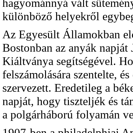
hagyománnyá vált süteményt
különböző helyekről egybeg
Az Egyesült Államokban el
Bostonban az anyák napját
Kiáltványa segítségével. H
felszámolására szentelte, é
szervezett. Eredetileg a bé
napját, hogy tiszteljék és t
a polgárháború folyamán vesz
1907-ben a philadelphiai A