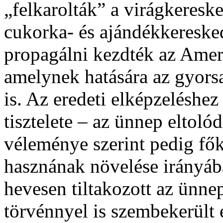
„felkarolták” a virágkeresk
cukorka- és ajándékkereske
propagálni kezdték az Ameri
amelynek hatására az gyors
is. Az eredeti elképzeléshez
tisztelete – az ünnep eltoló
véleménye szerint pedig fő
hasznának növelése irányába
hevesen tiltakozott az ünne
törvénnyel is szembekerült 