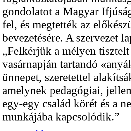
gondolatot a Magyar Ifjúság
fel, és megtették az előkész
bevezetésére. A szervezet la
„Felkérjük a mélyen tisztel
vasárnapján tartandó «anyák
ünnepet, szeretettel alakíts
amelynek pedagógiai, jelle
egy-egy család körét és a 
munkájába kapcsolódik.”