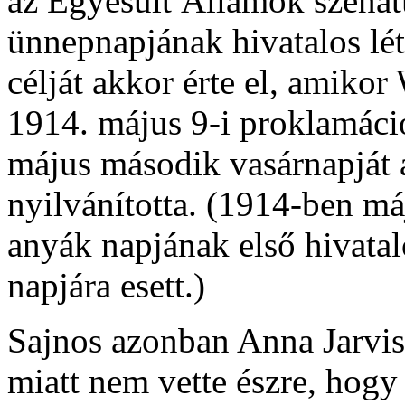
az Egyesült Államok szenát
ünnepnapjának hivatalos létr
célját akkor érte el, amik
1914. május 9-i proklamáci
május második vasárnapját 
nyilvánította. (1914-ben má
anyák napjának első hivata
napjára esett.)
Sajnos azonban Anna Jarvis a
miatt nem vette észre, hog