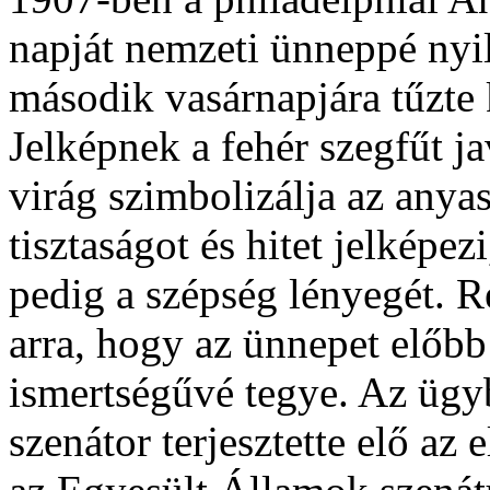
napját nemzeti ünneppé nyil
második vasárnapjára tűzte 
Jelképnek a fehér szegfűt ja
virág szimbolizálja az anyas
tisztaságot és hitet jelképezi
pedig a szépség lényegét. R
arra, hogy az ünnepet előb
ismertségűvé tegye. Az ügy
szenátor terjesztette elő az