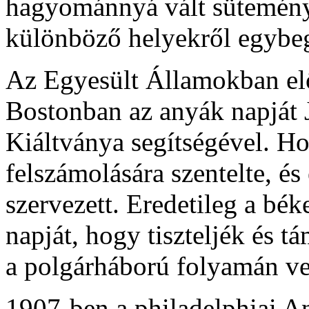
hagyománnyá vált süteményt
különböző helyekről egybeg
Az Egyesült Államokban el
Bostonban az anyák napját
Kiáltványa segítségével. H
felszámolására szentelte, é
szervezett. Eredetileg a bé
napját, hogy tiszteljék és t
a polgárháború folyamán vesz
1907-ben a philadelphiai A