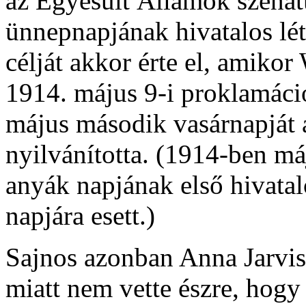
az Egyesült Államok szenát
ünnepnapjának hivatalos létr
célját akkor érte el, amik
1914. május 9-i proklamáci
május második vasárnapját 
nyilvánította. (1914-ben má
anyák napjának első hivata
napjára esett.)
Sajnos azonban Anna Jarvis a
miatt nem vette észre, hog