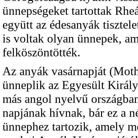
ünnepségeket tartottak Rheá
együtt az édesanyák tisztel
is voltak olyan ünnepek, am
felköszöntötték.
Az anyák vasárnapját (Moth
ünneplik az Egyesült Királ
más angol nyelvű országba
napjának hívnak, bár ez a n
ünnephez tartozik, amely m