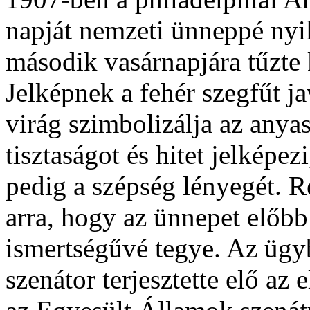
napját nemzeti ünneppé nyil
második vasárnapjára tűzte 
Jelképnek a fehér szegfűt ja
virág szimbolizálja az anyas
tisztaságot és hitet jelképezi
pedig a szépség lényegét. R
arra, hogy az ünnepet előb
ismertségűvé tegye. Az ügy
szenátor terjesztette elő az