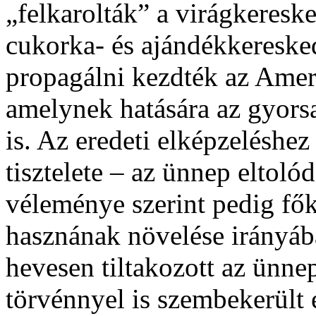
„felkarolták” a virágkeresk
cukorka- és ajándékkereske
propagálni kezdték az Ameri
amelynek hatására az gyors
is. Az eredeti elképzeléshez
tisztelete – az ünnep eltoló
véleménye szerint pedig fő
hasznának növelése irányába
hevesen tiltakozott az ünne
törvénnyel is szembekerült 