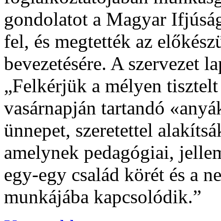
gondolatot a Magyar Ifjúság
fel, és megtették az előkész
bevezetésére. A szervezet la
„Felkérjük a mélyen tisztel
vasárnapján tartandó «anyák
ünnepet, szeretettel alakíts
amelynek pedagógiai, jelle
egy-egy család körét és a 
munkájába kapcsolódik.”