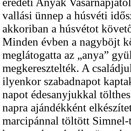
eredeti Anyák Vasárnapjától
vallási ünnep a húsvéti idő
akkoriban a húsvétot követő
Minden évben a nagyböjt kö
meglátogatta az „anya” gyül
megkeresztelték. A családju
ilyenkor szabadnapot kapta
napot édesanyjukkal tölthess
napra ajándékként elkészíte
marcipánnal töltött Simnel-